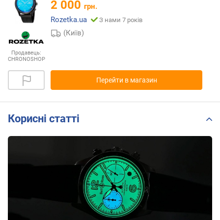
2 000
грн.
Rozetka.ua
З нами 7 років
(Київ)
Продавець:
CHRONOSHOP
Перейти в магазин
Корисні статті