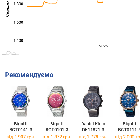
Середня ціна
1 800
1 500
1 600
1 400
2024
2025
2028
2026
L
Рекомендуємо
Bigotti
Bigotti
Daniel Klein
Bigotti
BGT0141-3
BGT0101-3
DK11871-3
BGT0111-
від 1 907 грн.
від 1 872 грн.
від 1 778 грн.
від 2 000 гр