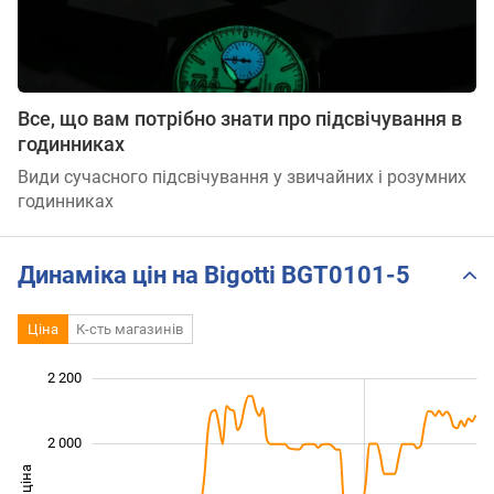
Все, що вам потрібно знати про підсвічування в
годинниках
Види сучасного підсвічування у звичайних і розумних
годинниках
Динаміка цін на Bigotti BGT0101-5
Ціна
К-сть магазинів
 300
 500
 700
 400
 200
 000
2 200
2 000