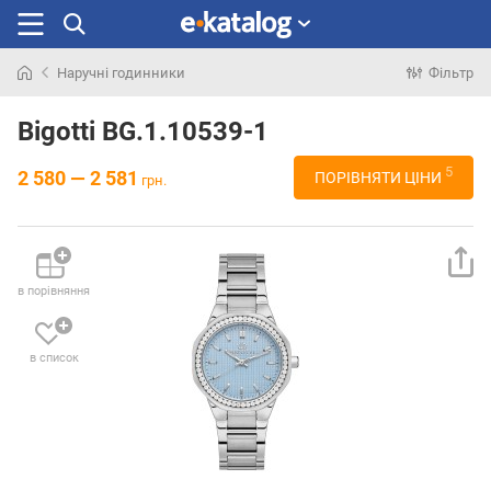
Наручні годинники
Фільтр
Шукали
раніше
Bigotti BG.1.10539-1
5
2 580 — 2 581
ПОРІВНЯТИ ЦІНИ
грн.
в порівняння
в список