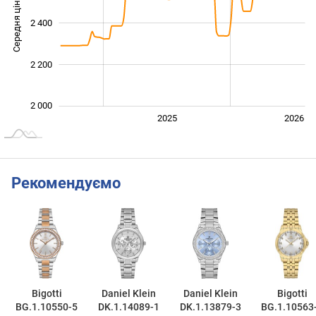
Середня ціна
2 400
2 000
2 200
2 000
2024
2027
2025
2026
L
Рекомендуємо
Bigotti
Daniel Klein
Daniel Klein
Bigotti
BG.1.10550-5
DK.1.14089-1
DK.1.13879-3
BG.1.10563