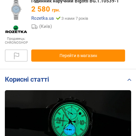
Годинник наручний Bigotti BG.1.10539-1
2 580
грн.
Rozetka.ua
З нами 7 років
(Київ)
Продавець:
CHRONOSHOP
Перейти в магазин
Корисні статті