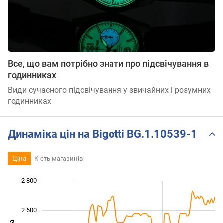
Все, що вам потрібно знати про підсвічування в
годинниках
Види сучасного підсвічування у звичайних і розумних
годинниках
Динаміка цін на Bigotti BG.1.10539-1
Ціна
К-сть магазинів
2 800
 800
 900
 100
 300
 500
 000
 600
2 600