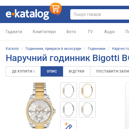
Гаджети
Комп'ютери
Фото
TV
Аудіо
П
Каталог
/
Годинники, прикраси й аксесуари
/
Годинники
/
Наручні г
Наручний годинник Bigotti B
ДЕ КУПИТИ
ОПИС
ВІДГУКИ
ПОСТАВИТИ ЗАП
5