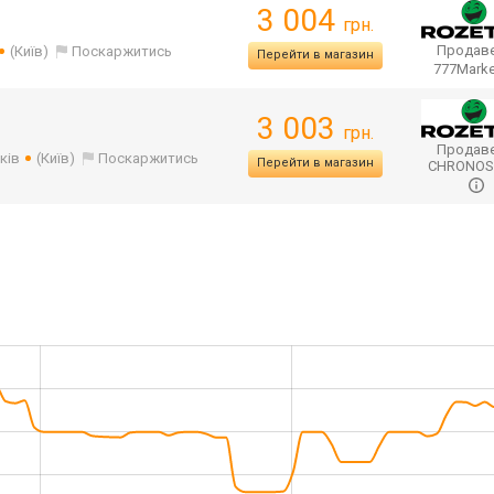
3 004
грн.
Продаве
(Київ)
Поскаржитись
Перейти в магазин
777Mark
3 003
грн.
Продаве
ків
(Київ)
Поскаржитись
Перейти в магазин
CHRONO