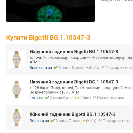
Купити Bigotti BG.1.10547-3
Наручний годинник Bigotti BG.1.10547-3
жіночі, Тип механізму - кварцовий, Матеріал корпусу - л
АТМ
Brain.com.ua
З нами 8 років
(Київ)
Поскаржитись
Наручний годинник Bigotti BG.1.10547-3
+ 128 балів ITbox, жіночі, Тип механізму - кварцовий, Мат
Водонепроникність - 3 АТМ
Itbox.ua
З нами 8 років
(Київ)
Поскаржитись
Жіночий годинник Bigotti BG.1.10547-3
Rozetka.ua
З нами 7 років
(Київ)
Поскаржитись