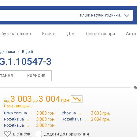
тільки наручні годинники
обутова техніка
Клімат
Дім
Дитячі товари
Авто
одинники
/
Bigotti
G.1.10547-3
ИТАННЯ
КОРИСНЕ
Я
3 003
3 004
грн.
від
до
Порівняти ціни
→
5
Brain.com.ua
→
3 003 грн.
Itbox.ua
→
3 003 грн.
Rozetka.ua
→
3 003 грн.
Rozetka.ua
→
3 004 грн.
Rozetka.ua
→
3 003 грн.
в список
додати до порівняння