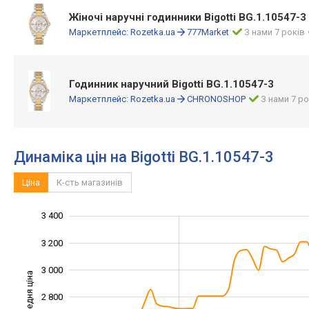
Жіночі наручні годинники Bigotti BG.1.10547-3
Маркетплейс:
Rozetka.ua
777Market
З нами 7 років
Годинник наручний Bigotti BG.1.10547-3
Маркетплейс:
Rozetka.ua
CHRONOSHOP
З нами 7 ро
Динаміка цін на Bigotti BG.1.10547-3
Ціна
К-сть магазинів
3 400
1 800
2 000
3 600
3 200
3 000
Середня ціна
2 800
2 200