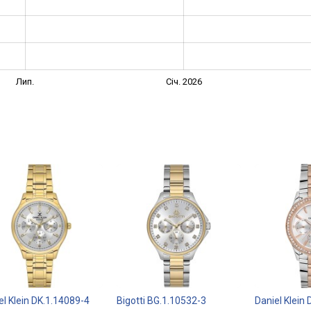
Лип.
Січ. 2026
el Klein DK.1.14089-4
Bigotti BG.1.10532-3
Daniel Klein