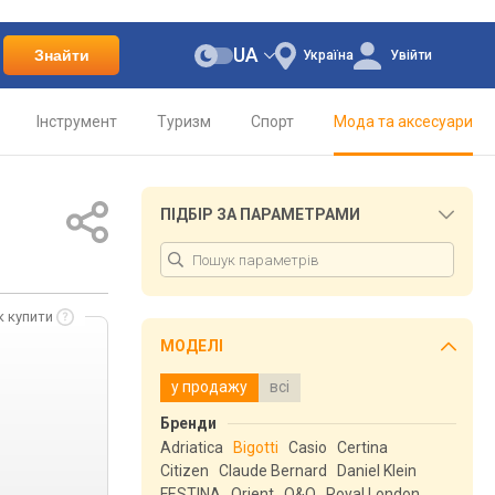
UA
Знайти
Україна
Увійти
Інструмент
Туризм
Спорт
Мода та аксесуари
ПІДБІР ЗА ПАРАМЕТРАМИ
к купити
МОДЕЛІ
у продажу
всі
Бренди
Adriatica
Bigotti
Casio
Certina
Citizen
Claude Bernard
Daniel Klein
FESTINA
Orient
Q&Q
Royal London