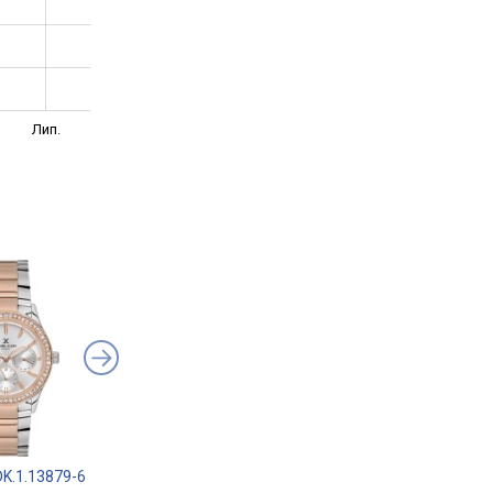
Лип.
 DK.1.13879-6
Daniel Klein DK.1.13617-5
Daniel Klein DK.1.13