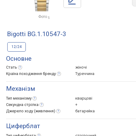
Фото
5
Bigotti BG.1.10547-3
12/24
Основне
Стать
жіночі
Країна походження
бренду
Туреччина
Механізм
Тип
механізму
кварцові
Секундна
стрілка
+
Джерело ходу
(живлення)
батарейка
Циферблат
Тип
циферблата
стрілочний