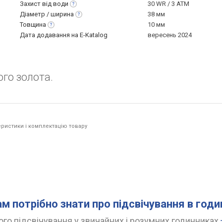
Захист від
води
30 WR / 3 ATM
Діаметр /
ширина
38 мм
Товщина
10 мм
Дата додавання на E-Katalog
вересень 2024
го золота.
ристики і комплектацію товару
ам потрібно знати про підсвічування в год
го підсвічування у звичайних і розумних годинниках