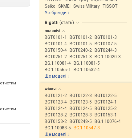
Seiko
SKMEI
Swiss Military
TISSOT
Усі бренди
Bigotti
(
стать
)
чоловічі
BGT0101-1
BGT0101-2
BGT0101-3
BGT0101-4
BGT0101-5
BGT0107-5
BGT0150-4
BGT0240-2
BGT0244-3
BGT0251-2
BGT0251-3
BG.1.10020-3
BG.1.10081-4
BG.1.10081-5
BG.1.10565-1
BG.1.10632-4
Ще моделі
↓
лотистим
жіночі
BGT0121-2
BGT0122-3
BGT0122-5
BGT0123-4
BGT0123-5
BGT0124-1
BGT0124-4
BGT0124-5
BGT0125-2
лотистим
BGT0128-2
BGT0128-3
BGT0153-1
BGT0153-2
BGT0248-5
BG.1.10076-4
BG.1.10083-5
BG.1.10547-3
Ще моделі
↓