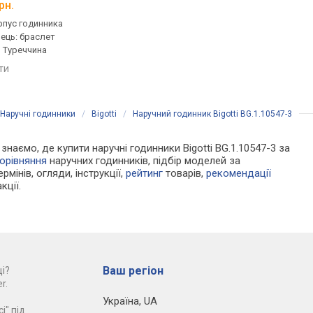
рн.
від 2 808 грн.
від 2 761 грн.
рпус годинника
кварцові, корпус годинника
кварцові, корпус го
нець: браслет
латунь, ремінець: браслет
латунь, ремінець: бр
, Туреччина
сталь, Туреччина
сталь, WR 30, Туречч
яти
порівняти
порівняти
Наручні годинники
/
Bigotti
/
Наручний годинник Bigotti BG.1.10547-3
 знаємо, де купити наручні годинники Bigotti BG.1.10547-3 за
орівняння
наручних годинників, підбір моделей за
рмінів, огляди, інструкції,
рейтинг
товарів,
рекомендації
кції.
Ваш регіон
і?
r.
Україна
,
UA
і" під