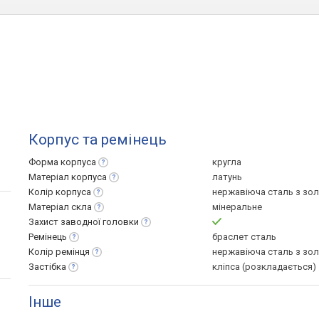
Корпус та ремінець
Форма
корпуса
кругла
Матеріал
корпуса
латунь
Колір
корпуса
нержавіюча сталь з зо
Матеріал
скла
мінеральне
Захист заводної
головки
Ремінець
браслет сталь
Колір
ремінця
нержавіюча сталь з зо
Застібка
кліпса (розкладається)
Інше