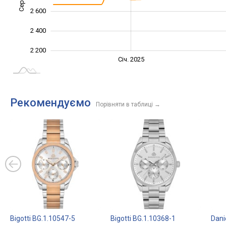
2 600
2 400
2 200
Січ. 2027
Жовт.
Жовт.
Лип.
Квіт.
Квіт.
Січ. 2025
L
Рекомендуємо
Порівняти в таблиці
→
Bigotti BG.1.10547-5
Bigotti BG.1.10368-1
Dani