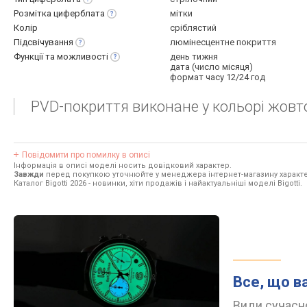
Розмітка
циферблата
мітки
Колір
сріблястий
Підсвічування
люмінесцентне покриття
Функції та
можливості
день тижня
дата (число місяця)
формат часу 12/24 год
PVD-покриття виконане у кольорі жовто
Повідомити про помилку в описі
Інформація в описі моделі носить довідковий характер.
Завжди
перед покупкою уточнюйте у менеджера інтернет-магазину характе
Каталог Bigotti 2026
- новинки, хіти продажів і найактуальніші моделі Bigotti.
Все, що в
Види сучасно