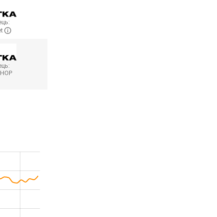
ць:
et
ць:
SHOP