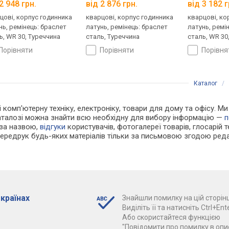
2 948 грн.
від 2 876 грн.
від 3 182 г
цові, корпус годинника
кварцові, корпус годинника
кварцові, ко
нь, ремінець: браслет
латунь, ремінець: браслет
латунь, ремі
ь, WR 30, Туреччина
сталь, Туреччина
сталь, WR 30
порівняти
порівняти
порівн
Каталог
/
і комп'ютерну техніку, електроніку, товари для дому та офісу. Ми
каталозі можна знайти всю необхідну для вибору інформацію —
п
 за назвою,
відгуки
користувачів, фотогалереї товарів, глосарій те
Передрук будь-яких матеріалів тільки за письмовою згодою реда
 країнах
Знайшли помилку на цій сторінц
Виділіть її та натисніть Ctrl+Ente
Або скористайтеся функцією
"Повідомити про помилку в опис