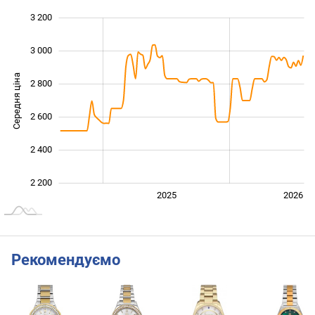
3 200
 800
 000
 400
3 000
Середня ціна
2 800
2 200
2 600
2 400
2 200
2024
2027
2025
2026
L
Рекомендуємо