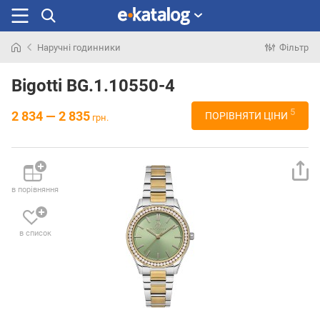
Наручні годинники
Фільтр
Шукали
раніше
Bigotti BG.1.10550-4
5
2 834 — 2 835
ПОРІВНЯТИ ЦІНИ
грн.
в порівняння
в список