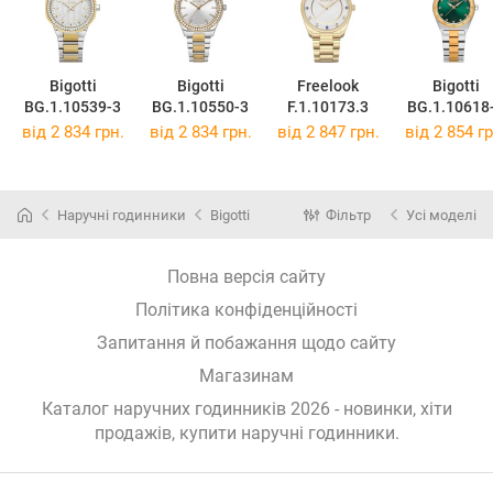
Bigotti
Bigotti
Freelook
Bigotti
BG.1.10539-3
BG.1.10550-3
F.1.10173.3
BG.1.10618
від 2 834 грн.
від 2 834 грн.
від 2 847 грн.
від 2 854 гр
Наручні годинники
Bigotti
Фільтр
Усі моделі
Повна версія сайту
Політика конфіденційності
Запитання й побажання щодо сайту
Магазинам
Каталог наручних годинників 2026 - новинки, хіти
продажів,
купити наручні годинники
.