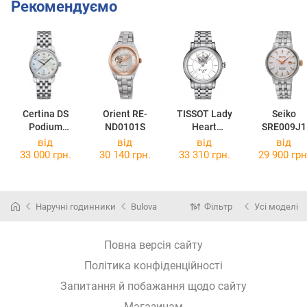
Рекомендуємо
Certina DS
Orient RE-
TISSOT Lady
Seiko
Podium
ND0101S
Heart
SRE009J1
C001.007.11.1
Powermatic 80
від
від
від
від
16.00
T050.207.11.0
33 000 грн.
30 140 грн.
33 310 грн.
29 900 грн
11.04
Наручні годинники
Bulova
Фільтр
Усі моделі
Повна версія сайту
Політика конфіденційності
Запитання й побажання щодо сайту
Магазинам