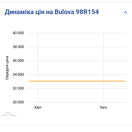
Динаміка цін на Bulova 98R154
 000
 000
 000
40 000
38 000
Середня ціна
36 000
30 000
34 000
32 000
30 000
Січ. 2026
Жовт.
Квіт.
Лип.
L