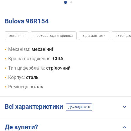
Bulova 98R154
механічні
прозора задня кришка
з діамантами
автопідз
Механізм:
механічні
Країна походження:
США
Тип циферблата:
стрілочний
Корпус:
сталь
Ремінець:
сталь
Всі характеристики
Докладніше
Де купити?