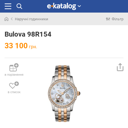
Наручні годинники
Фільтр
Шукали
раніше
Bulova 98R154
33 100
грн.
в порівняння
в список