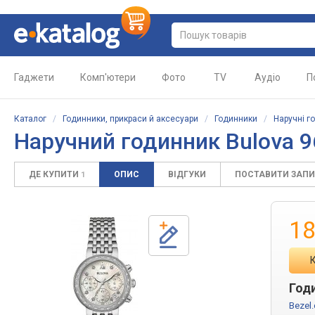
Гаджети
Комп'ютери
Фото
TV
Аудіо
П
Каталог
/
Годинники, прикраси й аксесуари
/
Годинники
/
Наручні г
Наручний годинник Bulova 
ДЕ КУПИТИ
ОПИС
ВІДГУКИ
ПОСТАВИТИ ЗАП
1
18
Год
Bezel