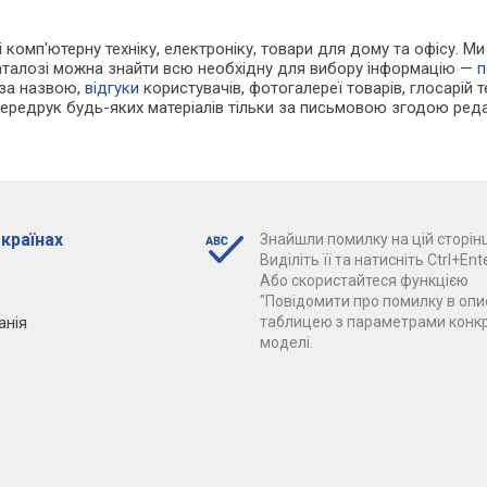
 і комп'ютерну техніку, електроніку, товари для дому та офісу. 
каталозі можна знайти всю необхідну для вибору інформацію —
п
 за назвою,
відгуки
користувачів, фотогалереї товарів, глосарій те
Передрук будь-яких матеріалів тільки за письмовою згодою реда
 країнах
Знайшли помилку на цій сторінц
Виділіть її та натисніть Ctrl+Ente
Або скористайтеся функцією
"Повідомити про помилку в опис
анія
таблицею з параметрами конк
моделі.