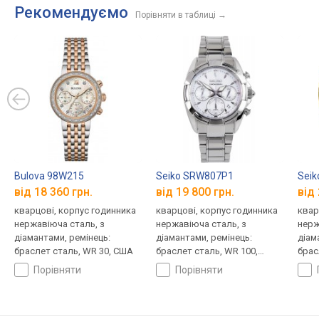
Рекомендуємо
Порівняти в таблиці
→
Bulova 98W215
Seiko SRW807P1
Sei
від 18 360 грн.
від 19 800 грн.
від 
кварцові, корпус годинника
кварцові, корпус годинника
квар
нержавіюча сталь, з
нержавіюча сталь, з
нерж
діамантами, ремінець:
діамантами, ремінець:
діам
браслет сталь, WR 30, США
браслет сталь, WR 100,
брас
Японія
Япон
порівняти
порівняти