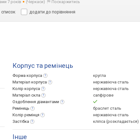
ами 7 років
(Черкаси)
Поскаржитись
в список
додати до порівняння
Корпус та ремінець
Форма
корпуса
кругла
Матеріал
корпуса
нержавіюча сталь
Колір
корпуса
нержавіюча сталь
Матеріал
скла
сапфірове
Оздоблення
діамантами
Ремінець
браслет сталь
Колір
ремінця
нержавіюча сталь
Застібка
кліпса (розкладається)
Інше