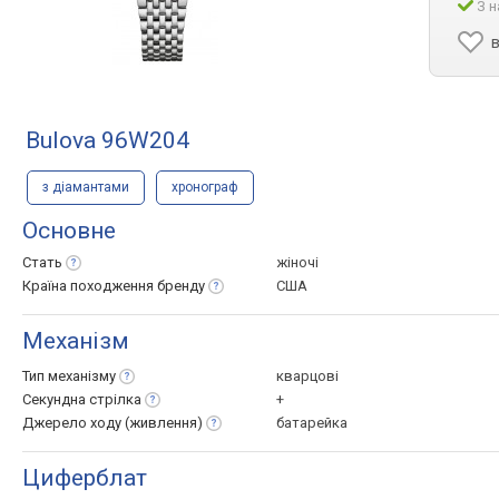
З н
Bulova 96W204
з діамантами
хронограф
Основне
Стать
жіночі
Країна походження
бренду
США
Механізм
Тип
механізму
кварцові
Секундна
стрілка
+
Джерело ходу
(живлення)
батарейка
Циферблат