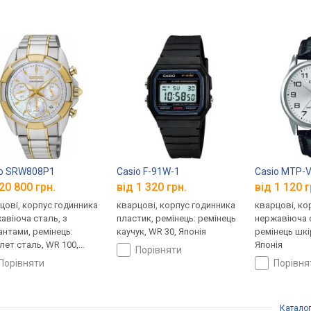
ko SRW808P1
Casio F-91W-1
Casio MTP-
20 800 грн.
від 1 320 грн.
від 1 120 г
цові, корпус годинника
кварцові, корпус годинника
кварцові, ко
авіюча сталь, з
пластик, ремінець: ремінець
нержавіюча с
антами, ремінець:
каучук, WR 30, Японія
ремінець шкі
лет сталь, WR 100,
Японія
порівняти
ія
порівняти
порівн
Катало