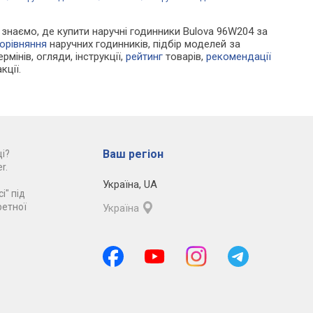
Ми знаємо, де купити наручні годинники Bulova 96W204 за
орівняння
наручних годинників, підбір моделей за
рмінів, огляди, інструкції,
рейтинг
товарів,
рекомендації
кції.
Ваш регіон
і?
r.
Україна
,
UA
і" під
ретної
Україна