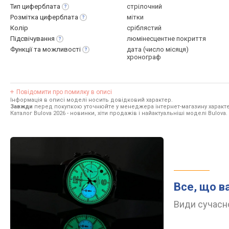
Тип
циферблата
стрілочний
Розмітка
циферблата
мітки
Колір
сріблястий
Підсвічування
люмінесцентне покриття
Функції та
можливості
дата (число місяця)
хронограф
Повідомити про помилку в описі
Інформація в описі моделі носить довідковий характер.
Завжди
перед покупкою уточнюйте у менеджера інтернет-магазину характе
Каталог Bulova 2026
- новинки, хіти продажів і найактуальніші моделі Bulova.
Все, що в
Види сучасно