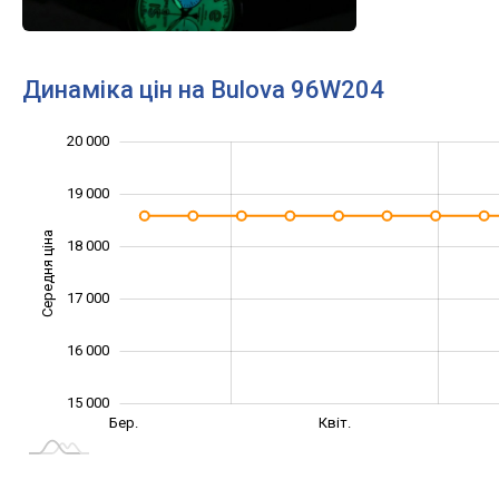
Динаміка цін на Bulova 96W204
20 000
13 000
14 000
21 000
19 000
Середня ціна
18 000
15 000
17 000
16 000
15 000
Серп.
Вер.
Бер.
Квіт.
L