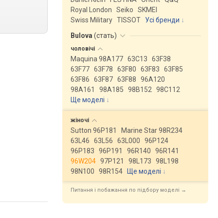
Royal London
Seiko
SKMEI
Swiss Military
TISSOT
Усі бренди
Bulova
(
стать
)
чоловічі
Maquina 98A177
63C13
63F38
63F77
63F78
63F80
63F83
63F85
63F86
63F87
63F88
96A120
98A161
98A185
98B152
98C112
Ще моделі
↓
жіночі
Sutton 96P181
Marine Star 98R234
63L46
63L56
63L000
96P124
96P183
96P191
96R140
96R141
96W204
97P121
98L173
98L198
98N100
98R154
Ще моделі
↓
Питання і побажання по підбору моделі →