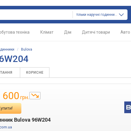
тільки наручні годинники
обутова техніка
Клімат
Дім
Дитячі товари
Авто
одинники
/
Bulova
96W204
ИТАННЯ
КОРИСНЕ
 600
грн.
Купити!
инник Bulova 96W204
.com.ua