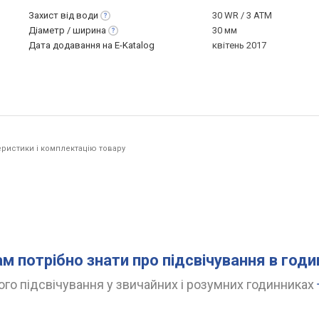
Захист від
води
30 WR / 3 ATM
Діаметр /
ширина
30 мм
Дата додавання на E-Katalog
квітень 2017
ристики і комплектацію товару
ам потрібно знати про підсвічування в год
го підсвічування у звичайних і розумних годинниках