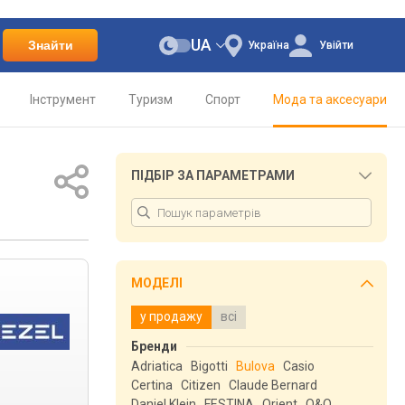
UA
Знайти
Україна
Увійти
Інструмент
Туризм
Спорт
Мода та аксесуари
ПІДБІР ЗА ПАРАМЕТРАМИ
МОДЕЛІ
у продажу
всі
Бренди
Adriatica
Bigotti
Bulova
Casio
Certina
Citizen
Claude Bernard
Daniel Klein
FESTINA
Orient
Q&Q