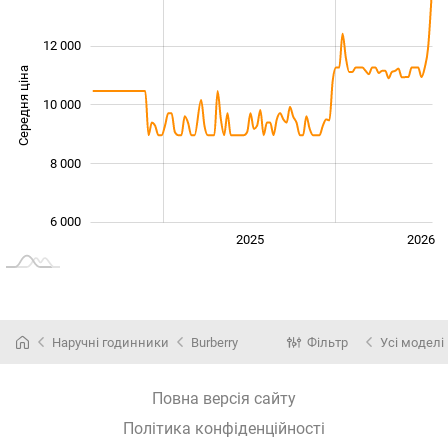
12 000
Середня ціна
10 000
10 000
8 000
6 000
2024
2027
2025
2026
L
Наручні годинники
Burberry
Фільтр
Усі моделі
Повна версія сайту
Політика конфіденційності