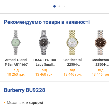
Рекомендуємо товари в наявності
Armani Gianni
TISSOT PR 100
Continental
Continenta
T-Bar AR11667
Lady Small
22504-
22504-
T101.010.11.0
LT202500
LT815640
від
від
від
від
61.00
10 260 грн.
13 460 грн.
13 446 грн.
13 446 грн
Burberry BU9228
Механізм:
кварцові