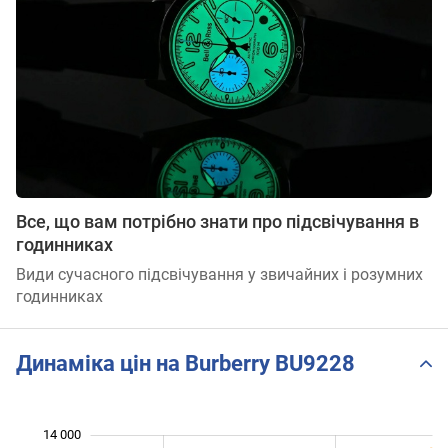
Все, що вам потрібно знати про підсвічування в
годинниках
Види сучасного підсвічування у звичайних і розумних
годинниках
Динаміка цін на Burberry BU9228
14 000
 000
 000
 000
 000
 000
 000
 000