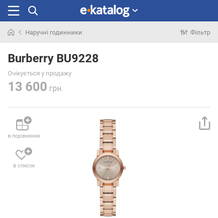
Наручні годинники
Фільтр
Шукали
раніше
Burberry BU9228
Очікується у продажу
13 600
грн.
в порівняння
в список