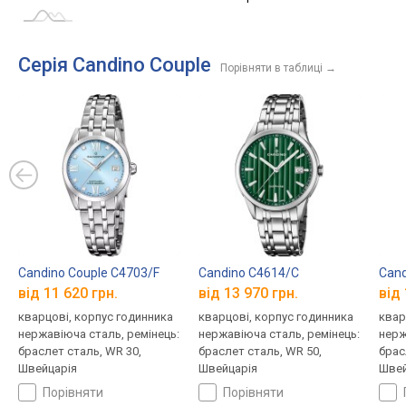
Серія Candino Couple
Порівняти в таблиці
→
Candino Couple C4703/F
Candino C4614/C
Cand
від 11 620 грн.
від 13 970 грн.
від 
кварцові, корпус годинника
кварцові, корпус годинника
квар
нержавіюча сталь, ремінець:
нержавіюча сталь, ремінець:
нерж
браслет сталь, WR 30,
браслет сталь, WR 50,
брас
Швейцарія
Швейцарія
Швей
порівняти
порівняти