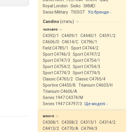
Royal London
Seiko
SKMEI
Swiss Military
TISSOT
Усі бренди
Candino
(
стать
)
чоловічі
C4392/1
C4409/1
C4440/1
C4591/2
C4606/D
C4614/C
C4796/1
Field C4785/1
Sport C4744/2
Sport C4746/3
Sport C4747/2
Sport C4747/3
Sport C4754/1
Sport C4754/2
Sport C4754/3
Sport C4774/3
Sport C4774/5
Classic C4765/2
Classic C4765/4
Sportive C4450/B
Titanium C4603/H
Titanium C4606/A
Series 1947 C4374/M
Series 1947 C4797/3
Ще моделі
↓
жіночі
C4308/1
C4308/2
C4313/1
C4314/2
C4413/2
C4770/A
C4794/3