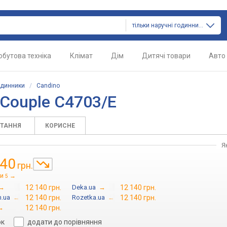
тільки наручні годинники
обутова техніка
Клімат
Дім
Дитячі товари
Авто
одинники
/
Candino
Couple C4703/E
ИТАННЯ
КОРИСНЕ
Я
140
грн.
ни
→
5
→
12 140 грн.
Deka.ua
→
12 140 грн.
.ua
→
12 140 грн.
Rozetka.ua
→
12 140 грн.
→
12 140 грн.
ок
додати до порівняння