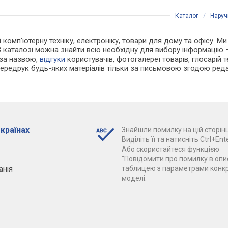
Каталог
/
Наруч
 і комп'ютерну техніку, електроніку, товари для дому та офісу. 
В каталозі можна знайти всю необхідну для вибору інформацію
 за назвою,
відгуки
користувачів, фотогалереї товарів, глосарій те
Передрук будь-яких матеріалів тільки за письмовою згодою реда
 країнах
Знайшли помилку на цій сторінц
Виділіть її та натисніть Ctrl+Ente
Або скористайтеся функцією
"Повідомити про помилку в опис
анія
таблицею з параметрами конк
моделі.