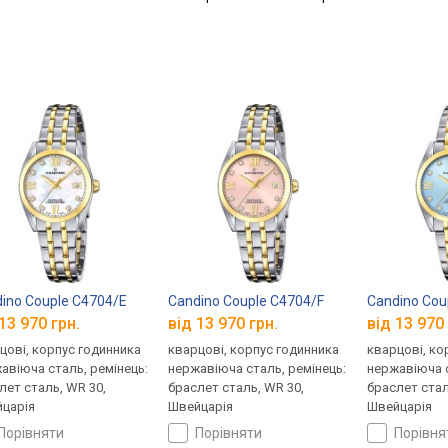
ino Couple C4704/E
Candino Couple C4704/F
Candino Cou
13 970 грн.
від 13 970 грн.
від 13 970 
цові, корпус годинника
кварцові, корпус годинника
кварцові, ко
авіюча сталь, ремінець:
нержавіюча сталь, ремінець:
нержавіюча с
лет сталь, WR 30,
браслет сталь, WR 30,
браслет стал
царія
Швейцарія
Швейцарія
порівняти
порівняти
порівн