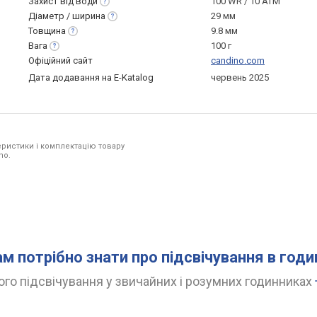
Захист від
води
100 WR / 10 ATM
Діаметр /
ширина
29 мм
Товщина
9.8 мм
Вага
100 г
Офіційний сайт
candino.com
Дата додавання на E-Katalog
червень 2025
ристики і комплектацію товару
no.
ам потрібно знати про підсвічування в год
го підсвічування у звичайних і розумних годинниках