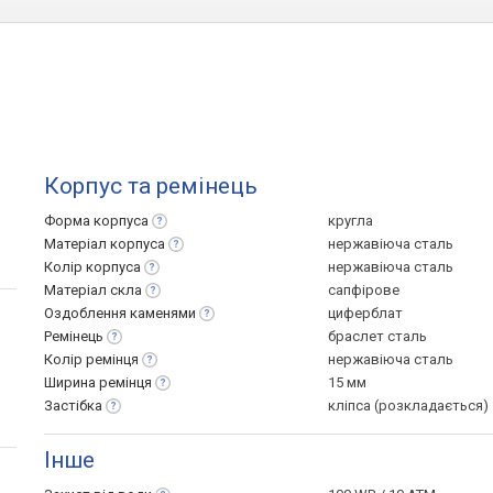
Корпус та ремінець
Форма
корпуса
кругла
Матеріал
корпуса
нержавіюча сталь
Колір
корпуса
нержавіюча сталь
Матеріал
скла
сапфірове
Оздоблення
каменями
циферблат
Ремінець
браслет сталь
Колір
ремінця
нержавіюча сталь
Ширина
ремінця
15 мм
Застібка
кліпса (розкладається)
Інше