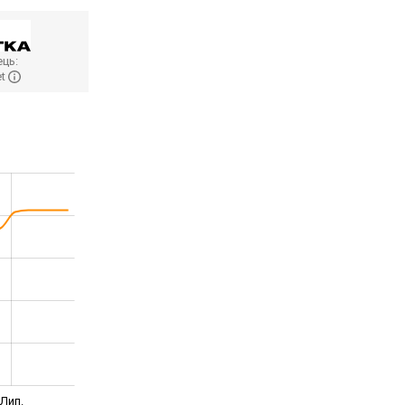
ць:
et
Лип.