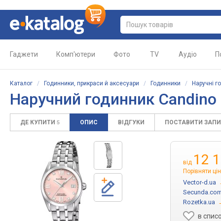
Гаджети
Комп'ютери
Фото
TV
Аудіо
П
Каталог
/
Годинники, прикраси й аксесуари
/
Годинники
/
Наручні г
Наручний годинник Candino 
ДЕ КУПИТИ
ОПИС
ВІДГУКИ
ПОСТАВИТИ ЗАП
5
12 
від
Порівняти ці
Vector-d.ua
Secunda.com
Rozetka.ua
в спис