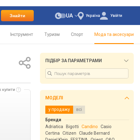
UA
Знайти
Україна
Увійти
Інструмент
Туризм
Спорт
Мода та аксесуари
ПІДБІР ЗА ПАРАМЕТРАМИ
к купити
МОДЕЛІ
у продажу
всі
Бренди
Adriatica
Bigotti
Candino
Casio
Certina
Citizen
Claude Bernard
Daniel Klein
FESTINA
Orient
Q&Q