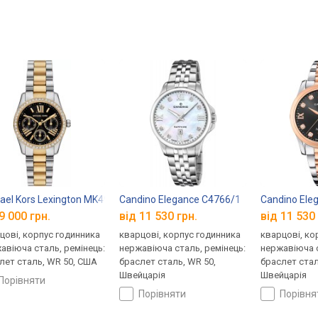
ael Kors Lexington MK4925
Candino Elegance C4766/1
Candino Ele
9 000 грн.
від 11 530 грн.
від 11 530 
цові, корпус годинника
кварцові, корпус годинника
кварцові, ко
авіюча сталь, ремінець:
нержавіюча сталь, ремінець:
нержавіюча с
лет сталь, WR 50, США
браслет сталь, WR 50,
браслет стал
Швейцарія
Швейцарія
порівняти
порівняти
порівн