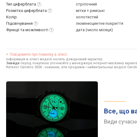
Тип
циферблата
стрілочний
Розмітка
циферблата
мітки + римські
Колір
золотистий
Підсвічування
люмінесцентне покриття
Функції та
можливості
дата (число місяця)
Повідомити про помилку в описі
Інформація в описі моделі носить довідковий характер.
Завжди
перед покупкою уточнюйте у менеджера інтернет-магазину характе
Каталог Candino 2026
- новинки, хіти продажів і найактуальніші моделі Candi
Все, що в
Види сучасно