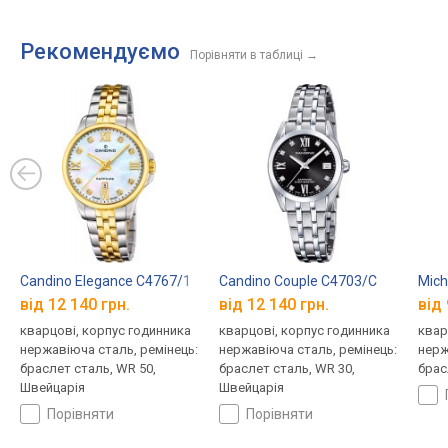
Рекомендуємо
Порівняти в таблиці
→
Candino Elegance C4767/1
Candino Couple C4703/C
Mich
від 12 140 грн.
від 12 140 грн.
від 
кварцові, корпус годинника
кварцові, корпус годинника
квар
нержавіюча сталь, ремінець:
нержавіюча сталь, ремінець:
нерж
браслет сталь, WR 50,
браслет сталь, WR 30,
брас
Швейцарія
Швейцарія
порівняти
порівняти