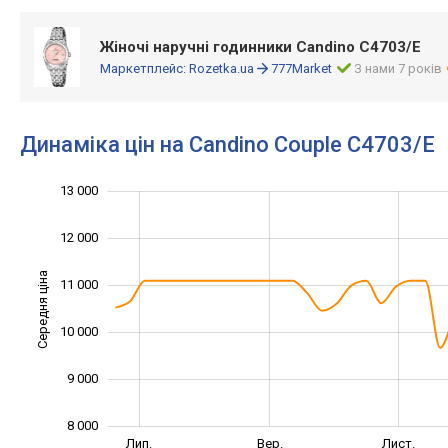
Жіночі наручні годинники Candino C4703/E
Маркетплейс:
Rozetka.ua
777Market
З нами 7 років
Динаміка цін на Candino Couple C4703/E
13 000
14 000
6 000
7 000
12 000
Середня ціна
11 000
10 000
10 000
9 000
8 000
Трав.
Вер.
Лип.
Вер.
Лист.
L