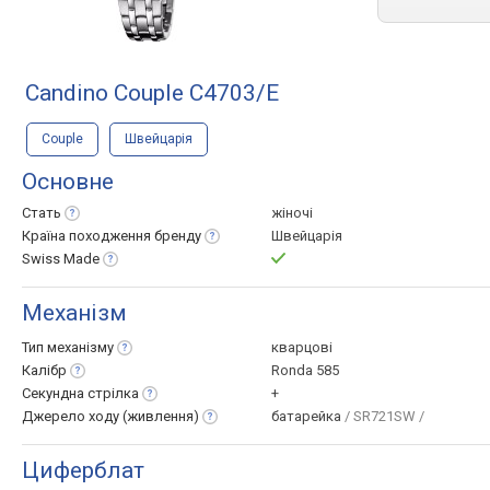
Candino Couple C4703/E
Couple
Швейцарія
Основне
Стать
жіночі
Країна походження
бренду
Швейцарія
Swiss
Made
Механізм
Тип
механізму
кварцові
Калібр
Ronda 585
Секундна
стрілка
+
Джерело ходу
(живлення)
батарейка
/ SR721SW /
Циферблат