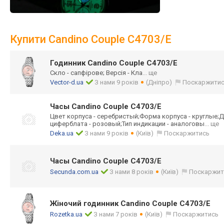
Купити Candino Couple C4703/E
Годинник Candino Couple C4703/E
Скло - сапфірове; Версія - Кла
... ще
Vector-d.ua
З нами 9 років
(Дніпро)
Поскаржити
Часы Candino Couple C4703/E
Цвет корпуса - серебристый;Фор
ма корпуса - круглые;Д
циферблата - розовый;Тип индикации - аналоговы
... ще
Deka.ua
З нами 9 років
(Київ)
Поскаржитись
Часы Candino Couple C4703/E
Secunda.com.ua
З нами 8 років
(Київ)
Поскаржит
Жіночий годинник Candino Couple C4703/E
Rozetka.ua
З нами 7 років
(Київ)
Поскаржитись