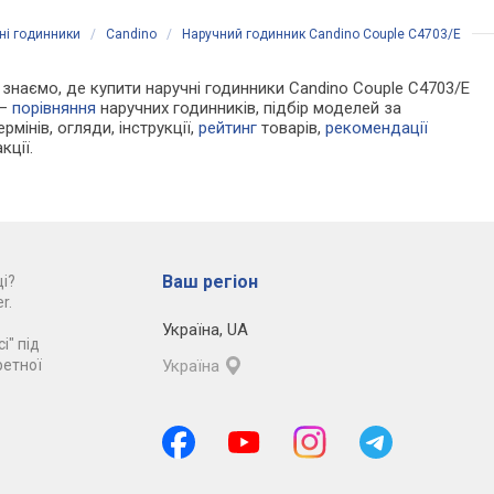
ні годинники
/
Candino
/
Наручний годинник Candino Couple C4703/E
Ми знаємо, де купити наручні годинники Candino Couple C4703/E
 —
порівняння
наручних годинників, підбір моделей за
рмінів, огляди, інструкції,
рейтинг
товарів,
рекомендації
кції.
Ваш регіон
і?
r.
Україна
,
UA
і" під
ретної
Україна