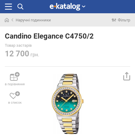
Наручні годинники
Фільтр
Шукали
раніше
Candino Elegance C4750/2
Товар застарів
12 700
грн.
в порівняння
в список