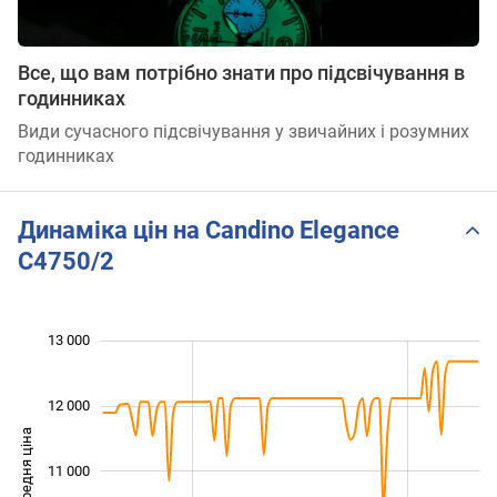
Все, що вам потрібно знати про підсвічування в
годинниках
Види сучасного підсвічування у звичайних і розумних
годинниках
Динаміка цін на Candino Elegance
C4750/2
13 000
 500
 500
 000
 000
 500
 500
 000
12 000
Середня ціна
11 000
10 000