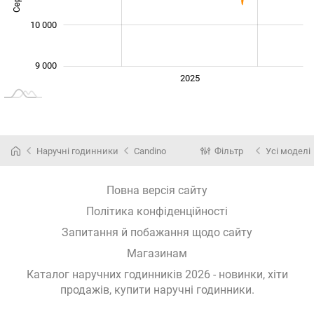
10 000
9 000
2024
2026
2027
2025
L
Наручні годинники
Candino
Фільтр
Усі моделі
Повна версія сайту
Політика конфіденційності
Запитання й побажання щодо сайту
Магазинам
Каталог наручних годинників 2026 - новинки, хіти
продажів,
купити наручні годинники
.