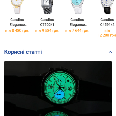
Candino
Candino
Candino
Candino
Elegance
C7502/1
Elegance
C4591/2
C4670/3
C4777/2
від 8 480 грн.
від 9 584 грн.
від 7 644 грн.
від
12 288 грн
Корисні статті