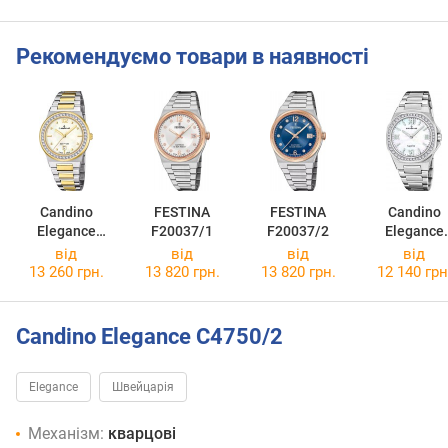
Рекомендуємо товари в наявності
Candino
FESTINA
FESTINA
Candino
Elegance
F20037/1
F20037/2
Elegance
C4750/A
C4753/1
від
від
від
від
13 260 грн.
13 820 грн.
13 820 грн.
12 140 грн
Candino Elegance C4750/2
Elegance
Швейцарія
Механізм:
кварцові