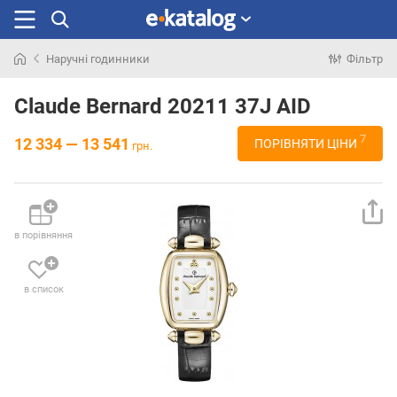
Наручні годинники
Фільтр
Шукали
раніше
Claude Bernard 20211 37J AID
7
12 334 — 13 541
ПОРІВНЯТИ ЦІНИ
грн.
в порівняння
в список