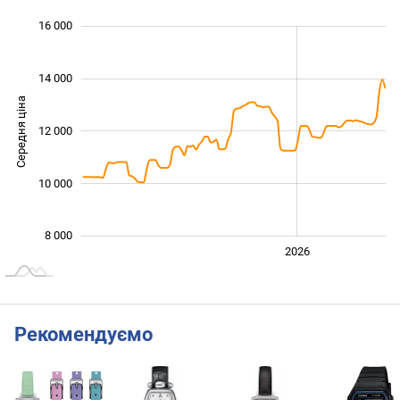
 000
 000
 000
 000
 000
 000
16 000
14 000
Середня ціна
12 000
10 000
10 000
8 000
2024
2025
2028
2026
L
Рекомендуємо