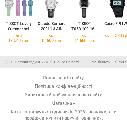
TISSOT Lovely
Claude Bernard
TISSOT
Casio F-91W
Summer set
20211 3 AIN
T058.109.16.0
T058.109.16.0
56.00
від
від
від
від 1 320 гр
31.01
13 040 грн.
11 500 грн.
14 660 грн.
Наручні годинники
Claude Bernard
Фільтр
Усі 
Повна версія сайту
Політика конфіденційності
Запитання й побажання щодо сайту
Магазинам
Каталог наручних годинників 2026 - новинки, хіти
продажів,
купити наручні годинники
.