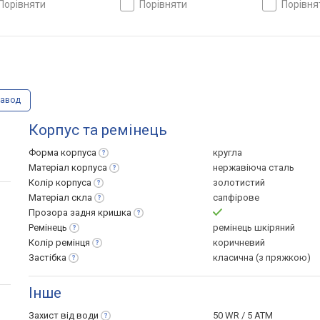
порівняти
порівняти
порівн
царія
шкіряний, WR 100, Швейцарія
шкіряний, WR
завод
Корпус та ремінець
Форма
корпуса
кругла
Матеріал
корпуса
нержавіюча сталь
Колір
корпуса
золотистий
Матеріал
скла
сапфірове
Прозора задня
кришка
Ремінець
ремінець шкіряний
Колір
ремінця
коричневий
Застібка
класична (з пряжкою)
Інше
Захист від
води
50 WR / 5 ATM