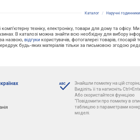
Каталог
/
Наручні годинники
 і комп'ютерну техніку, електроніку, товари для дому та офісу. М
азинах. В каталозі можна знайти всю необхідну для вибору інф
 за назвою,
відгуки
користувачів, фотогалереї товарів, глосарій те
Передрук будь-яких матеріалів тільки за письмовою згодою реда
 країнах
Знайшли помилку на цій сторінц
Виділіть її та натисніть Ctrl+Ente
Або скористайтеся функцією
"Повідомити про помилку в опис
анія
таблицею з параметрами конк
моделі.