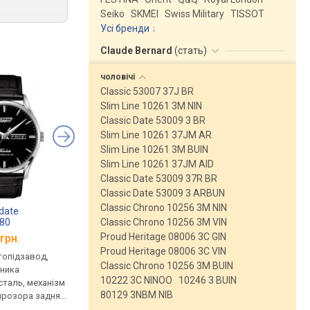
Seiko
SKMEI
Swiss Military
TISSOT
Усі бренди
Claude Bernard
(
стать
)
чоловічі
Classic 53007 37J BR
Slim Line 10261 3M NIN
Classic Date 53009 3 BR
Slim Line 10261 37JM AR
Slim Line 10261 3M BUIN
Slim Line 10261 37JM AID
Classic Date 53009 37R BR
Classic Date 53009 3 ARBUN
Classic Chrono 10256 3M NIN
date
Claude Bernard 80091 3 NIN
Certina C006.430.16
 80
Classic Chrono 10256 3M VIN
.051.00
Proud Heritage 08006 3C GIN
грн.
від 30 919 грн.
від 33 220 грн.
Proud Heritage 08006 3C VIN
втопідзавод,
механічні, автопідзавод,
механічні, автопідза
Classic Chrono 10256 3M BUIN
нника
корпус годинника
корпус годинника
10222 3C NINOO
10246 3 BUIN
таль, механізм
нержавіюча сталь, прозора
нержавіюча сталь, 
80129 3NBM NIB
прозора задня
задня кришка, ремінець:
задня кришка, реміне
нець: ремінець
ремінець шкіряний, WR 50,
ремінець шкіряний, W