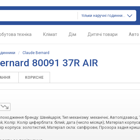
тільки наручні годинники
обутова техніка
Клімат
Дім
Дитячі товари
Авто
одинники
/
Claude Bernard
ernard 80091 37R AIR
ТАННЯ
КОРИСНЕ
а походження бренду: Швейцарія; Тип механізму: механічні; Автопідзавод; 
; Колір: Колір циферблата: білий; дата (число місяця); Матеріал корпуса
ір корпуса: золотистий; Матеріал скла: сапфірове; Прозора задня кришк