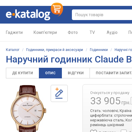
Гаджети
Комп'ютери
Фото
TV
Аудіо
П
Каталог
/
Годинники, прикраси й аксесуари
/
Годинники
/
Наручні г
Наручний годинник Claude B
ДЕ КУПИТИ
ОПИС
ВІДГУКИ
ПОСТАВИТИ ЗАПИ
Очікується у продажу
33 905
грн.
Стать: чоловічі; Країн
циферблата: стрілочний
нержавіюча сталь; Кол
ремінець шкіряний