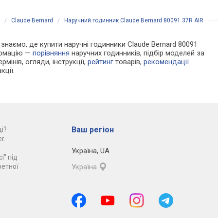
/
Claude Bernard
/
Наручний годинник Claude Bernard 80091 37R AIR
и знаємо, де купити наручні годинники Claude Bernard 80091
ормацію —
порівняння
наручних годинників, підбір моделей за
рмінів, огляди, інструкції,
рейтинг
товарів,
рекомендації
кції.
Ваш регіон
і?
r.
Україна
,
UA
і" під
ретної
Україна