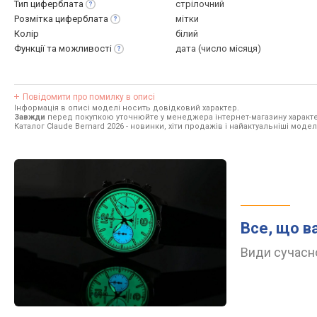
Тип
циферблата
стрілочний
Розмітка
циферблата
мітки
Колір
білий
Функції та
можливості
дата (число місяця)
Повідомити про помилку в описі
Інформація в описі моделі носить довідковий характер.
Завжди
перед покупкою уточнюйте у менеджера інтернет-магазину характе
Каталог Claude Bernard 2026
- новинки, хіти продажів і найактуальніші моделі
Все, що в
Види сучасно