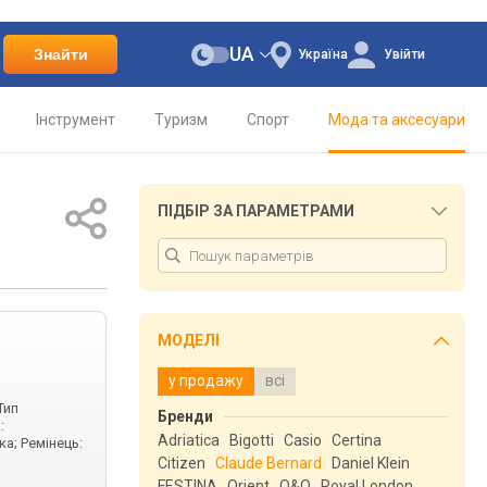
UA
Знайти
Україна
Увійти
Інструмент
Туризм
Спорт
Мода та аксесуари
ПІДБІР ЗА ПАРАМЕТРАМИ
МОДЕЛІ
у продажу
всі
Тип
Бренди
:
Adriatica
Bigotti
Casio
Certina
а; Ремінець:
Citizen
Claude Bernard
Daniel Klein
FESTINA
Orient
Q&Q
Royal London