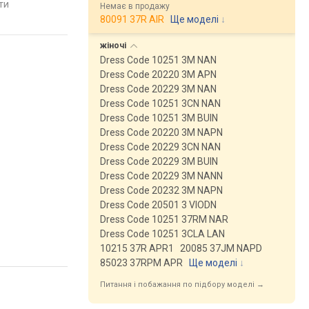
яти
порівняти
порівняти
Немає в продажу
 30, Швейцарія
Швейцарія
Швейцарія
80091 37R AIR
Ще моделі
↓
жіночі
Dress Code 10251 3M NAN
Dress Code 20220 3M APN
Dress Code 20229 3M NAN
Dress Code 10251 3CN NAN
Dress Code 10251 3M BUIN
Dress Code 20220 3M NAPN
Dress Code 20229 3CN NAN
Dress Code 20229 3M BUIN
Dress Code 20229 3M NANN
Dress Code 20232 3M NAPN
Dress Code 20501 3 VIODN
Dress Code 10251 37RM NAR
Dress Code 10251 3CLA LAN
10215 37R APR1
20085 37JM NAPD
85023 37RPM APR
Ще моделі
↓
Питання і побажання по підбору моделі →