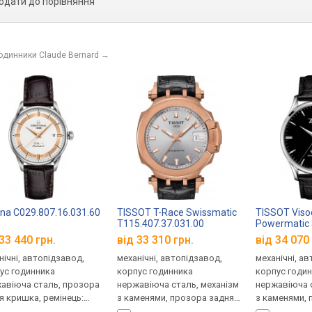
одати до порівняння
годинники Claude Bernard
→
ina C029.807.16.031.60
TISSOT T-Race Swissmatic
TISSOT Viso
T115.407.37.031.00
Powermatic
T118.430.16
33 440 грн.
від 33 310 грн.
від 34 070 
нічні, автопідзавод,
механічні, автопідзавод,
механічні, а
ус годинника
корпус годинника
корпус годи
авіюча сталь, прозора
нержавіюча сталь, механізм
нержавіюча с
я кришка, ремінець:
з каменями, прозора задня
з каменями, 
нець шкіряний, WR 100,
кришка, ремінець: ремінець
кришка, ремі