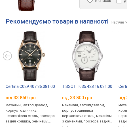
в список
д
Рекомендуємо товари в наявності
Наручні 
Certina C029.407.36.081.00
TISSOT T035.428.16.031.00
Cert
від 33 850 грн.
від 33 800 грн.
від 
механічні, автопідзавод,
механічні, автопідзавод,
меха
корпус годинника
корпус годинника
корп
нержавіюча сталь, прозора
нержавіюча сталь, механізм
нерж
задня кришка, ремінець:
з каменями, прозора задня
задн
ремінець шкіряний, WR 100,
кришка, ремінець: ремінець
ремі