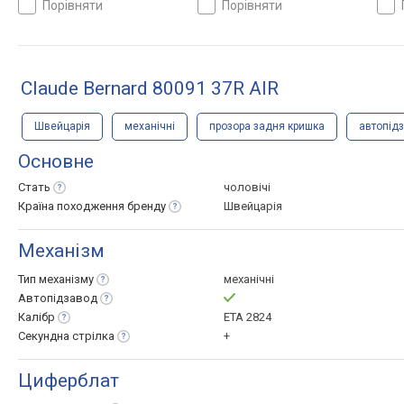
порівняти
порівняти
Швейцарія
шкіряний, WR 100, Швейцарія
Швей
Claude Bernard 80091 37R AIR
Швейцарія
механічні
прозора задня кришка
автопід
Основне
Стать
чоловічі
Країна походження
бренду
Швейцарія
Механізм
Тип
механізму
механічні
Автопідзавод
Калібр
ETA 2824
Секундна
стрілка
+
Циферблат