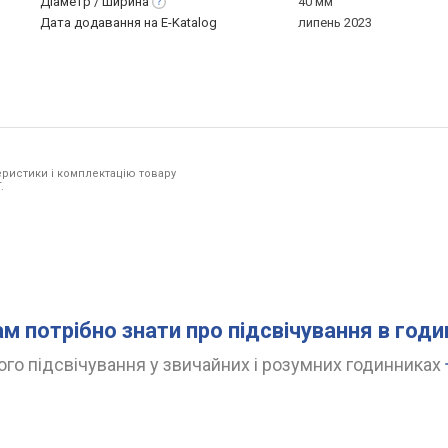
Діаметр /
ширина
40 мм
Дата додавання на E-Katalog
липень 2023
ристики і комплектацію товару
.
ам потрібно знати про підсвічування в год
го підсвічування у звичайних і розумних годинниках