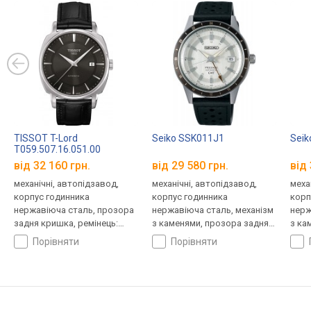
TISSOT T-Lord
Seiko SSK011J1
Seik
T059.507.16.051.00
від 32 160 грн.
від 29 580 грн.
від 
механічні, автопідзавод,
механічні, автопідзавод,
меха
корпус годинника
корпус годинника
корп
нержавіюча сталь, прозора
нержавіюча сталь, механізм
нерж
задня кришка, ремінець:
з каменями, прозора задня
з ка
ремінець шкіряний, WR 50,
кришка, світовий час,
ремі
порівняти
порівняти
Швейцарія
ремінець: ремінець
Япон
шкіряний, WR 50, Японія