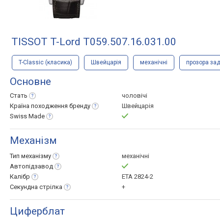
TISSOT T-Lord T059.507.16.031.00
T-Classic (класика)
Швейцарія
механічні
прозора за
Основне
Стать
чоловічі
Країна походження
бренду
Швейцарія
Swiss
Made
Механізм
Тип
механізму
механічні
Автопідзавод
Калібр
ETA 2824-2
Секундна
стрілка
+
Циферблат