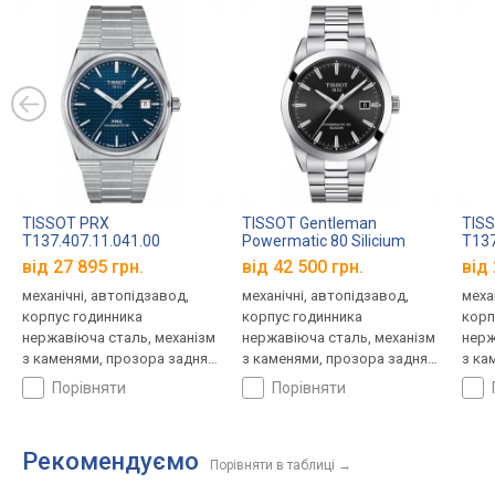
TISSOT PRX
TISSOT Gentleman
TIS
T137.407.11.041.00
Powermatic 80 Silicium
T137
T127.407.11.051.00
від 27 895 грн.
від 42 500 грн.
від 
механічні, автопідзавод,
механічні, автопідзавод,
меха
корпус годинника
корпус годинника
корп
нержавіюча сталь, механізм
нержавіюча сталь, механізм
нерж
з каменями, прозора задня
з каменями, прозора задня
з ка
кришка, ремінець: браслет
кришка, ремінець: браслет
криш
порівняти
порівняти
сталь, WR 100, Швейцарія
сталь, WR 100, Швейцарія
стал
Рекомендуємо
Порівняти в таблиці
→