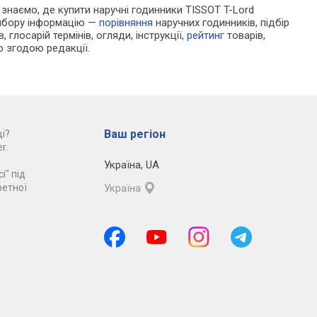
и знаємо, де купити наручні годинники TISSOT T-Lord
вибору інформацію —
порівняння
наручних годинників, підбір
 глосарій термінів, огляди, інструкції,
рейтинг
товарів,
ю згодою редакції.
Ваш регіон
і?
r.
Україна
,
UA
і" під
ретної
Україна