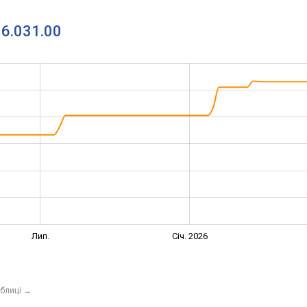
16.031.00
Лип.
Січ. 2026
аблиці
→