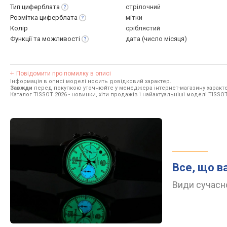
Тип
циферблата
стрілочний
Розмітка
циферблата
мітки
Колір
сріблястий
Функції та
можливості
дата (число місяця)
Повідомити про помилку в описі
Інформація в описі моделі носить довідковий характер.
Завжди
перед покупкою уточнюйте у менеджера інтернет-магазину характе
Каталог TISSOT 2026
- новинки, хіти продажів і найактуальніші моделі TISSOT
Все, що в
Види сучасно