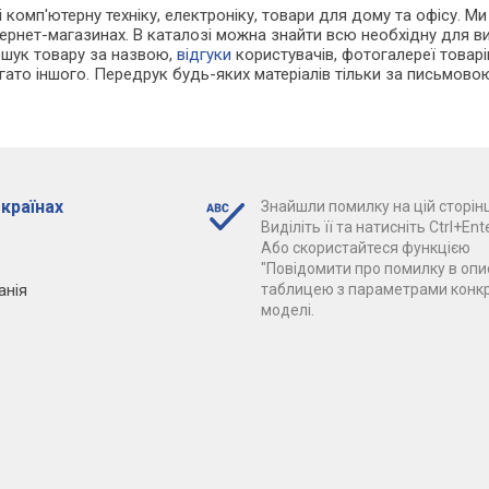
 і комп'ютерну техніку, електроніку, товари для дому та офісу. М
нтернет-магазинах. В каталозі можна знайти всю необхідну для 
ошук товару за назвою,
відгуки
користувачів, фотогалереї товарів,
агато іншого. Передрук будь-яких матеріалів тільки за письмово
 країнах
Знайшли помилку на цій сторінц
Виділіть її та натисніть Ctrl+Ente
Або скористайтеся функцією
"Повідомити про помилку в опис
анія
таблицею з параметрами конк
моделі.