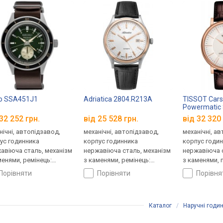
o SSA451J1
Adriatica 2804.R213A
TISSOT Car
Powermatic
T122.407.36
32 252 грн.
від 25 528 грн.
від 32 320 
нічні, автопідзавод,
механічні, автопідзавод,
механічні, а
ус годинника
корпус годинника
корпус годи
авіюча сталь, механізм
нержавіюча сталь, механізм
нержавіюча с
менями, ремінець:
з каменями, ремінець:
з каменями, 
нець шкіряний, WR 50,
ремінець шкіряний, WR 50,
кришка, ремі
порівняти
порівняти
порівн
ія
Швейцарія
шкіряний, WR
Каталог
/
Наручні годи