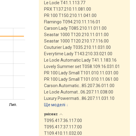
Le Locle T41.1.113.77
PRX T137.210.11.081.00
PR 100 T150.210.11.041.00
Flamingo T094.210.11.116.01
Carson Lady T085.210.11.011.00
Seastar 1000 T120.210.11.011.00
Seastar 1000 T120.210.17.116.00
Couturier Lady T035.210.11.031.00
Everytime Lady T143.210.33.021.00
Le Locle Automatic Lady T41.1.183.16
Lovely Summer set T058.109.16.031.01
PR 100 Lady Small T101.010.11.031.00
PR 100 Lady Small T101.010.11.061.00
Carson Automatic…85.207.36.011.00
Le Locle Automat…06.207.11.038.00
Luxury Powermati…86.207.11.031.10
Лип.
Ще моделі
↓
унісекс
T095.417.36.117.00
T095.417.37.117.00
T109.410.11.032.00