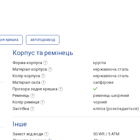
дня кришка
автопідзавод
Корпус та ремінець
Форма
корпуса
кругла
Матеріал
корпуса
нержавіюча сталь
Колір
корпуса
нержавіюча сталь
Матеріал
скла
сапфірове
Прозора задня
кришка
Ремінець
ремінець шкіряний
Колір
ремінця
чорний
Застібка
кліпса (розкладається)
Інше
Захист від
води
50 WR / 5 ATM