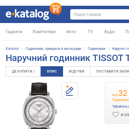
Гаджети
Комп'ютери
Фото
TV
Аудіо
П
Каталог
/
Годинники, прикраси й аксесуари
/
Годинники
/
Наручні г
Наручний годинник
TISSOT T
ДЕ КУПИТИ
ОПИС
ВІДГУКИ
ПОСТАВИТИ ЗАП
2
32
від
Порівняти
Taketime
в с