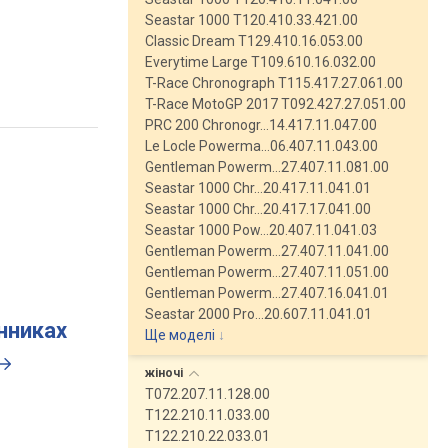
Seastar 1000 T120.410.33.421.00
Classic Dream T129.410.16.053.00
Everytime Large T109.610.16.032.00
T-Race Chronograph T115.417.27.061.00
T-Race MotoGP 2017 T092.427.27.051.00
PRC 200 Chronogr…14.417.11.047.00
Le Locle Powerma…06.407.11.043.00
Gentleman Powerm…27.407.11.081.00
Seastar 1000 Chr…20.417.11.041.01
Seastar 1000 Chr…20.417.17.041.00
Seastar 1000 Pow…20.407.11.041.03
Gentleman Powerm…27.407.11.041.00
Gentleman Powerm…27.407.11.051.00
Gentleman Powerm…27.407.16.041.01
Seastar 2000 Pro…20.607.11.041.01
инниках
Ще моделі
↓
жіночі
T072.207.11.128.00
T122.210.11.033.00
T122.210.22.033.01