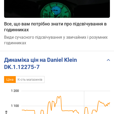
Все, що вам потрібно знати про підсвічування в
годинниках
Види сучасного підсвічування у звичайних і розумних
годинниках
Динаміка цін на Daniel Klein
DK.1.12275-7
Ціна
К-сть магазинів
 300
750
850
950
700
600
1 200
1 100