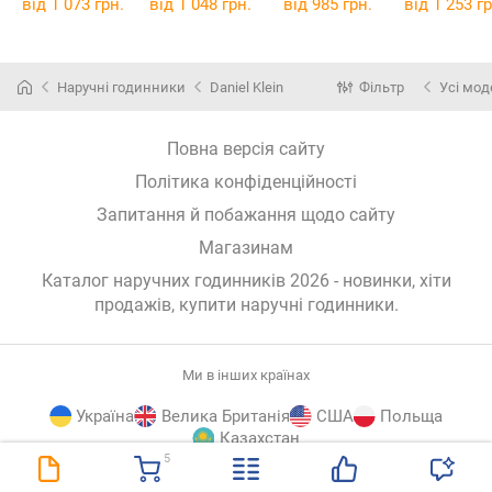
від 1 073 грн.
від 1 048 грн.
від 985 грн.
від 1 253 гр
Наручні годинники
Daniel Klein
Фільтр
Усі мод
Повна версія сайту
Політика конфіденційності
Запитання й побажання щодо сайту
Магазинам
Каталог наручних годинників 2026 - новинки, хіти
продажів,
купити наручні годинники
.
Ми в інших країнах
Україна
Велика Британія
США
Польща
Казахстан
5
E-