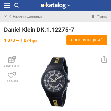
Наручні годинники
Фільтр
Шукали
раніше
Daniel Klein DK.1.12275-7
5
1 073 — 1 074
ПОРІВНЯТИ ЦІНИ
грн.
в порівняння
в список