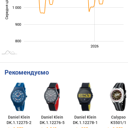
Середня ціна
1 000
1 000
900
800
2024
2025
2028
2026
L
Рекомендуємо
Daniel Klein
Daniel Klein
Daniel Klein
Calypso
DK.1.12275-2
DK.1.12276-5
DK.1.12278-1
K5501/1