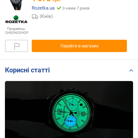
Rozetka.ua
З нами 7 років
(Київ)
Продавець:
CHRONOSHOP
Перейти в магазин
Корисні статті