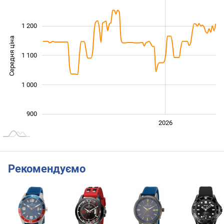
1 200
Середня ціна
1 100
1 000
1 000
900
2024
2025
2028
2026
L
Рекомендуємо