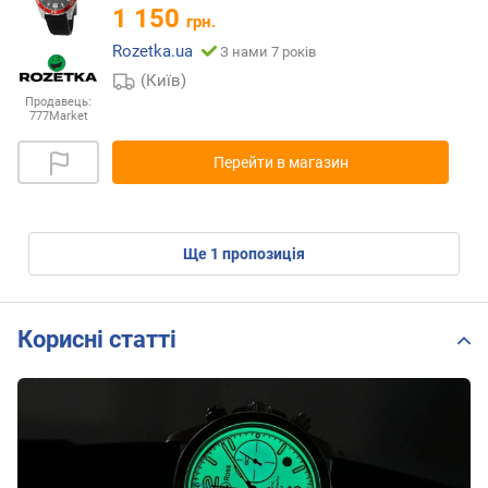
1 150
грн.
Rozetka.ua
З нами 7 років
(Київ)
Продавець:
777Market
Перейти в магазин
ще
1
пропозиція
Корисні статті