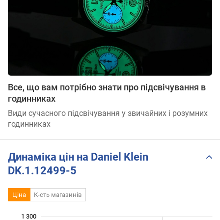
Все, що вам потрібно знати про підсвічування в
годинниках
Види сучасного підсвічування у звичайних і розумних
годинниках
Динаміка цін на Daniel Klein
DK.1.12499-5
Ціна
К-сть магазинів
1 300
 050
 150
 400
800
850
950
700