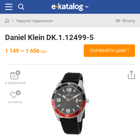
Наручні годинники
Фільтр
Шукали
раніше
Daniel Klein DK.1.12499-5
6
1 149 — 1 656
ПОРІВНЯТИ ЦІНИ
грн.
в порівняння
в список