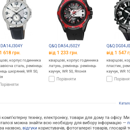
 DA14J304Y
Q&Q DA54J502Y
Q&Q DG04J
1 618 грн.
від 1 233 грн.
від 1 547 г
цові, корпус годинника
кварцові, корпус годинника
кварцові, ко
авіюча сталь, ремінець:
латунь, ремінець: ремінець
пластик, рем
нець шкіряний, WR 50,
каучук, WR 50, Японія
каучук, WR 10
ія
порівняти
порівн
порівняти
Катал
 і комп'ютерну техніку, електроніку, товари для дому та офісу. 
каталозі можна знайти всю необхідну для вибору інформацію —
п
 за назвою,
відгуки
користувачів, фотогалереї товарів, глосарій те