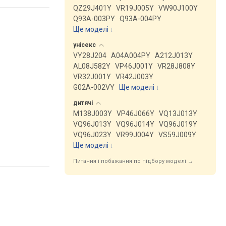
QZ29J401Y
VR19J005Y
VW90J100Y
Q93A-003PY
Q93A-004PY
Ще моделі
↓
унісекс
VY28J204
A04A004PY
A212J013Y
AL08J582Y
VP46J001Y
VR28J808Y
VR32J001Y
VR42J003Y
G02A-002VY
Ще моделі
↓
дитячі
M138J003Y
VP46J066Y
VQ13J013Y
VQ96J013Y
VQ96J014Y
VQ96J019Y
VQ96J023Y
VR99J004Y
VS59J009Y
Ще моделі
↓
Питання і побажання по підбору моделі →