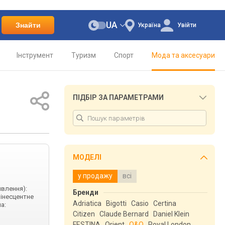
UA
Знайти
Україна
Увійти
Інструмент
Туризм
Спорт
Мода та аксесуари
ПІДБІР ЗА ПАРАМЕТРАМИ
МОДЕЛІ
у продажу
всі
ивлення):
Бренди
мінесцентне
Adriatica
Bigotti
Casio
Certina
а:
Citizen
Claude Bernard
Daniel Klein
FESTINA
Orient
Q&Q
Royal London