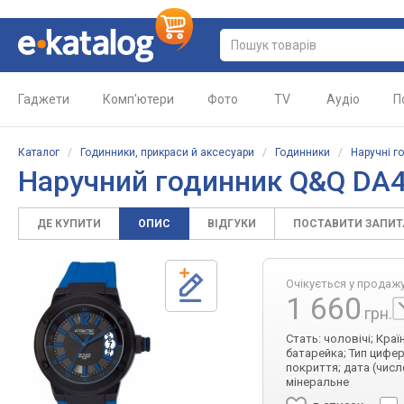
Гаджети
Комп'ютери
Фото
TV
Аудіо
П
Каталог
/
Годинники, прикраси й аксесуари
/
Годинники
/
Наручні г
Наручний годинник Q&Q DA
ДЕ КУПИТИ
ОПИС
ВІДГУКИ
ПОСТАВИТИ ЗАПИ
Очікується у продаж
1 660
грн.
Стать: чоловічі; Кра
батарейка; Тип цифер
покриття; дата (числ
мінеральне