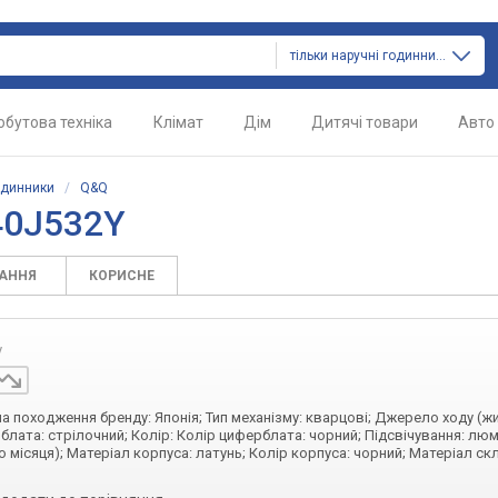
тільки наручні годинники
обутова техніка
Клімат
Дім
Дитячі товари
Авто
одинники
/
Q&Q
40J532Y
ТАННЯ
КОРИСНЕ
у
їна походження бренду: Японія; Тип механізму: кварцові; Джерело ходу (ж
блата: стрілочний; Колір: Колір циферблата: чорний; Підсвічування: лю
о місяця); Матеріал корпуса: латунь; Колір корпуса: чорний; Матеріал скл