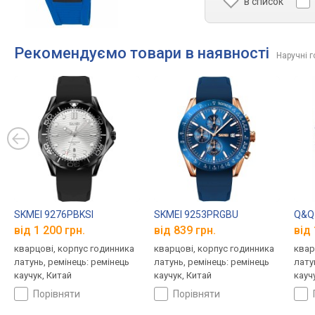
в список
Рекомендуємо товари в наявності
Наручні 
SKMEI 9276PBKSI
SKMEI 9253PRGBU
Q&Q
від 1 200 грн.
від 839 грн.
від 
кварцові, корпус годинника
кварцові, корпус годинника
квар
латунь, ремінець: ремінець
латунь, ремінець: ремінець
лату
каучук, Китай
каучук, Китай
кауч
порівняти
порівняти