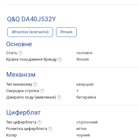
Q&Q DA40J532Y
Attractive (елегантні)
Японія
Основне
Стать
чоловічі
Країна походження
бренду
Японія
Механізм
Тип
механізму
кварцові
Секундна
стрілка
+
Джерело ходу
(живлення)
батарейка
Циферблат
Тип
циферблата
стрілочний
Розмітка
циферблата
мітки
Колір
чорний