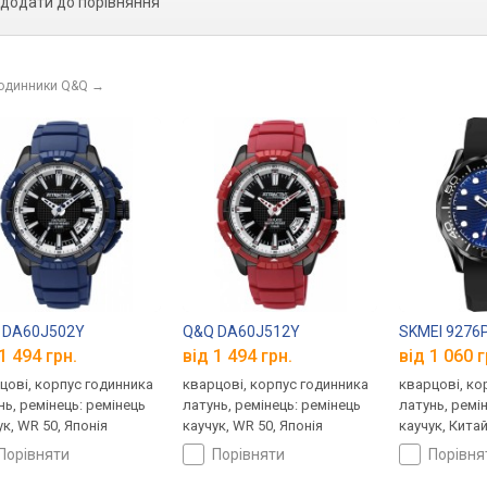
додати до порівняння
годинники Q&Q
→
 DA60J502Y
Q&Q DA60J512Y
SKMEI 9276
1 494 грн.
від 1 494 грн.
від 1 060 г
цові, корпус годинника
кварцові, корпус годинника
кварцові, ко
нь, ремінець: ремінець
латунь, ремінець: ремінець
латунь, ремі
ук, WR 50, Японія
каучук, WR 50, Японія
каучук, Кита
порівняти
порівняти
порівн