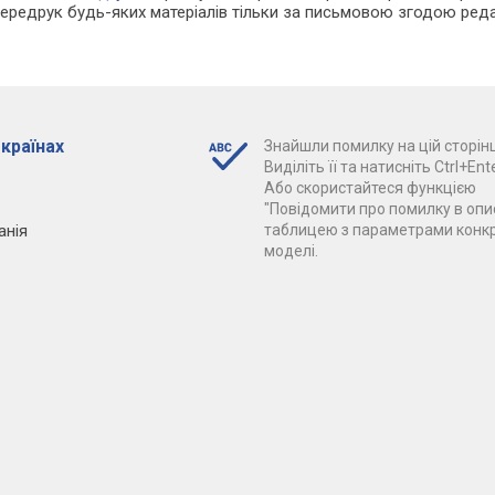
Передрук будь-яких матеріалів тільки за письмовою згодою реда
 країнах
Знайшли помилку на цій сторінц
Виділіть її та натисніть Ctrl+Ente
Або скористайтеся функцією
"Повідомити про помилку в опис
анія
таблицею з параметрами конк
моделі.