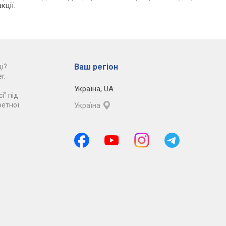
кції.
Ваш регіон
і?
r.
Україна
,
UA
і" під
ретної
Україна