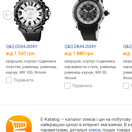
Q&Q DG04J004Y
Q&Q DA44J504Y
Q&Q
від 1 547 грн.
від 1 880 грн.
від 
кварцові, корпус годинника
кварцові, корпус годинника
квар
пластик, ремінець: ремінець
нержавіюча сталь, ремінець:
нерж
каучук, WR 100, Японія
ремінець каучук, WR 50,
ремі
Японія
Япон
порівняти
порівняти
E-Katalog
— каталог описів і цін на побутову
найкращою ціною в інтернет-магазинах. В 
параметрами, детальні
описи
, пошук товару