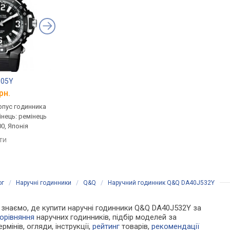
005Y
Q&Q DA70J004Y
Q&Q DA77J112Y
рн.
від 875 грн.
від 1 921 грн.
рпус годинника
кварцові, корпус годинника
кварцові, корпус го
інець: ремінець
нержавіюча сталь, ремінець:
нержавіюча сталь, с
0, Японія
ремінець каучук, WR 100,
час, ремінець: реміне
Японія
шкіряний, WR 50, Япо
яти
порівняти
порівняти
ог
/
Наручні годинники
/
Q&Q
/
Наручний годинник Q&Q DA40J532Y
Ми знаємо, де купити наручні годинники Q&Q DA40J532Y за
орівняння
наручних годинників, підбір моделей за
рмінів, огляди, інструкції,
рейтинг
товарів,
рекомендації