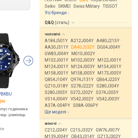
Seiko
SKMEI
Swiss Military
TISSOT
Усі бренди
Q&Q
(
стать
)
чоловічі
A184J501Y
A212J004Y
A480J215Y
AA30J311Y
DA40J532Y
DG04J004Y
GW83J004Y
M010J002Y
M102J001Y
M102J003Y
M122J001Y
M124J001Y
M124J003Y
M154J001Y
M158J001Y
M158J005Y
M173J005Y
Q854J104Y
Q974J131Y
QB64J225Y
QZ10J318Y
S278J222Y
S280J304Y
S280J305Y
S372J202Y
S374J205Y
PBKBU
Daniel Klein DK.1.12505-2
Daniel Klein DK.1.12
VS14J004Y
VS42J002Y
VS42J003Y
рн.
від 1 187 грн.
від 1 187 грн.
A37A-004PY
S08A-006PY
рпус годинника
кварцові, корпус годинника
кварцові, корпус го
Ще моделі
↓
нець: ремінець
латунь, ремінець: ремінець
латунь, ремінець: ре
й
каучук, WR 50, Туреччина
каучук, WR 50, Туреч
жіночі
яти
порівняти
порівняти
C212J204Y
C215J332Y
GW76J007Y
M139J004Y
QB43J314Y
QZ13J302Y