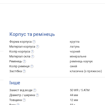
Корпус та ремінець
Форма
корпуса
кругла
Матеріал
корпуса
латунь
Колір
корпуса
чорний
Матеріал
скла
мінеральне
Ремінець
ремінець каучук
Колір
ремінця
синій
Застібка
класична (з пряжкою)
Інше
Захист від
води
50 WR / 5 ATM
Діаметр /
ширина
44 мм
Товщина
12 мм
Вага
55 г