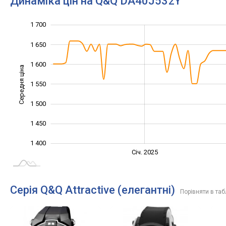
Динаміка цін на Q&Q DA40J532Y
1 700
1 300
1 350
1 750
1 650
1 600
Середня ціна
1 550
1 400
1 500
1 450
1 400
Січ. 2027
Лип.
Січ. 2025
L
Серія Q&Q Attractive (елегантні)
Порівняти в таб