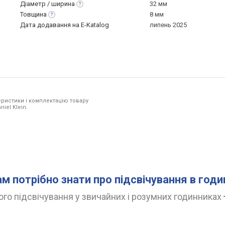
Діаметр /
ширина
32 мм
Товщина
8 мм
Дата додавання на E-Katalog
липень 2025
ристики і комплектацію товару
iel Klein.
ам потрібно знати про підсвічування в год
го підсвічування у звичайних і розумних годинниках