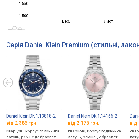
1 550
1 500
Лип.
Вер.
Вер.
Лист.
L
Серія Daniel Klein Premium (стильні, лакон
Daniel Klein DK.1.13818-2
Daniel Klein DK.1.14166-2
Dani
від 2 386 грн.
від 2 178 грн.
від 
кварцові, корпус годинника
кварцові, корпус годинника
квар
латунь, ремінець: браслет
латунь, ремінець: браслет
лату