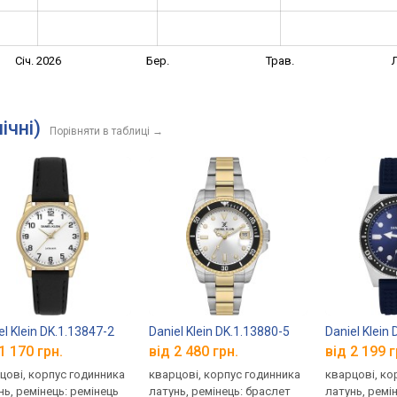
Січ. 2026
Бер.
Трав.
Л
ічні)
Порівняти в таблиці
→
el Klein DK.1.13847-2
Daniel Klein DK.1.13880-5
Daniel Klein
1 170 грн.
від 2 480 грн.
від 2 199 г
цові, корпус годинника
кварцові, корпус годинника
кварцові, ко
нь, ремінець: ремінець
латунь, ремінець: браслет
латунь, ремі