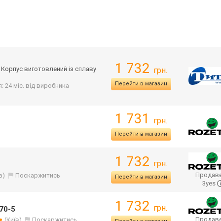
1 732
. Корпус виготовлений із сплаву
грн.
Перейти в магазин
я: 24 міс. від виробника
1 731
грн.
Перейти в магазин
1 732
грн.
Продаве
в)
Поскаржитись
Перейти в магазин
3yes
1 732
грн.
770-5
Продаве
(Київ)
Поскаржитись