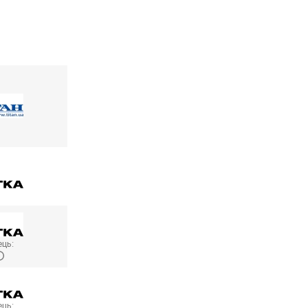
ць:
ць: