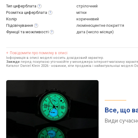
Тип
циферблата
стрілочний
Розмітка
циферблата
мітки
Колір
коричневий
Підсвічування
люмінесцентне покриття
Функції та
можливості
дата (число місяця)
Повідомити про помилку в описі
Інформація в описі моделі носить довідковий характер.
Завжди
перед покупкою уточнюйте у менеджера інтернет-магазину характе
Каталог Daniel Klein 2026
- новинки, хіти продажів і найактуальніші моделі Dan
Все, що в
Види сучасно