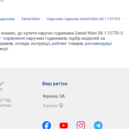
яти
порівняти
порівняти
годинники
/
Daniel Klein
/
Наручний годинник Daniel Klein DK.1.13770-5
 знаємо, де купити наручні годинники Daniel Klein DK.1.13770-5
 —
порівняння
наручних годинників, підбір моделей за
рмінів, огляди, інструкції,
рейтинг
товарів,
рекомендації
кції.
Ваш регіон
і?
r.
Україна
,
UA
і" під
ретної
Україна