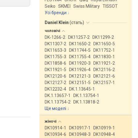
Seiko
SKMEI
Swiss Military
TISSOT
Усі бренди
Daniel Klein
(
стать
)
чоловічі
DK-1266-2
DK11257-2
DK11299-2
DK11307-2
DK11650-2
DK11650-5
DK11653-3
DK11744-5
DK11752-1
DK11755-3
DK11755-4
DK11830-1
DK11858-6
DK11920-3
DK11921-2
DK11921-5
DK11926-4
DK12116-2
DK12120-6
DK12121-3
DK12121-6
DK12127-2
DK12151-5
DK12157-1
DK12232-4
DK.1.13645-1
DK.1.13657-1
DK.1.13754-1
DK.1.13754-2
DK.1.13818-2
Ще моделі
↓
жіночі
DK10914-1
DK10917-1
DK10919-1
DK10934-6
DK10948-3
DK10948-4