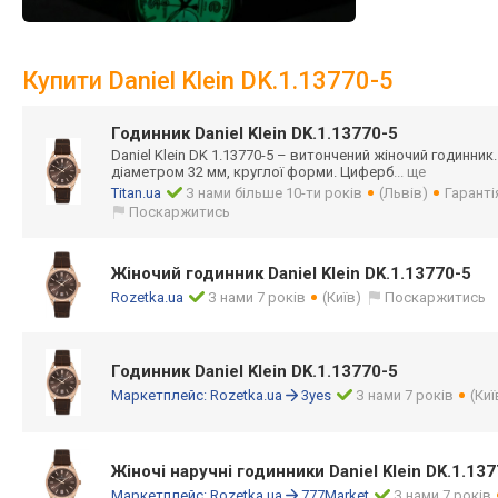
Купити Daniel Klein DK.1.13770-5
Годинник Daniel Klein DK.1.13770-5
Daniel Klein DK 1.13770-5 – витончений жіночий годинник
діаметром 32 мм, круглої форми. Циферб
... ще
Titan.ua
З нами більше 10-ти років
(Львів)
Гаранті
Поскаржитись
Жіночий годинник Daniel Klein DK.1.13770-5
Rozetka.ua
З нами 7 років
(Київ)
Поскаржитись
Годинник Daniel Klein DK.1.13770-5
Маркетплейс:
Rozetka.ua
3yes
З нами 7 років
(Киї
Жіночі наручні годинники Daniel Klein DK.1.13
Маркетплейс:
Rozetka.ua
777Market
З нами 7 років