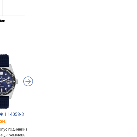
ип.
 DK.1.14058-3
Daniel Klein DK.1.14166-6
Daniel Klein DK.1.13
рн.
від 2 871 грн.
від 1 872 грн.
рпус годинника
кварцові, корпус годинника
кварцові, корпус го
нець: ремінець
латунь, ремінець: браслет
латунь, ремінець: бр