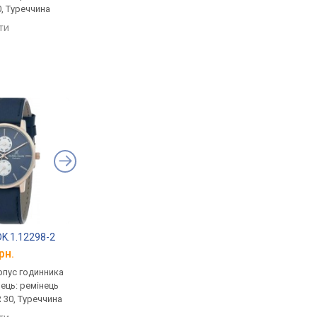
0, Туреччина
сталь, WR 30, Туреччина
сталь, WR 30, Туречч
яти
порівняти
порівняти
 DK.1.12298-2
Daniel Klein DK11706-3
Q&Q CA05J302Y
рн.
від 1 497 грн.
від 1 432 грн.
рпус годинника
кварцові, корпус годинника
кварцові, корпус го
нець: ремінець
латунь, ремінець: ремінець
латунь, ремінець: ре
 30, Туреччина
шкіряний, WR 30, Туреччина
шкіряний, WR 30, Япо