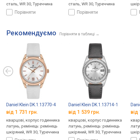
сталь, WR 30, Туреччина
сталь, WR 30, Туреччина
шкір
порівняти
порівняти
Рекомендуємо
Порівняти в таблиці
→
Daniel Klein DK.1.13770-4
Daniel Klein DK.1.13714-1
Dani
від 1 731 грн.
від 1 539 грн.
від 
кварцові, корпус годинника
кварцові, корпус годинника
квар
латунь, ремінець: ремінець
латунь, ремінець: ремінець
лату
шкіряний, WR 30, Туреччина
шкіряний, WR 30, Туреччина
шкір