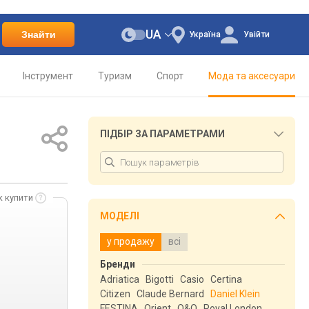
UA
Знайти
Україна
Увійти
Інструмент
Туризм
Спорт
Мода та аксесуари
ПІДБІР ЗА ПАРАМЕТРАМИ
к купити
МОДЕЛІ
у продажу
всі
Бренди
Adriatica
Bigotti
Casio
Certina
Citizen
Claude Bernard
Daniel Klein
FESTINA
Orient
Q&Q
Royal London