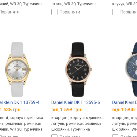
яний, WR 30, Туреччина
сталь, WR 30, Туреччина
каучук, WR 3
порівняти
порівняти
порівн
el Klein DK.1.13759-4
Daniel Klein DK.1.13595-6
Daniel Klein
1 638 грн.
від 1 598 грн.
від 1 584 г
цові, корпус годинника
кварцові, корпус годинника
кварцові, ко
нь, ремінець: ремінець
латунь, ремінець: ремінець
латунь, ремі
яний, WR 30, Туреччина
шкіряний, Туреччина
шкіряний, WR