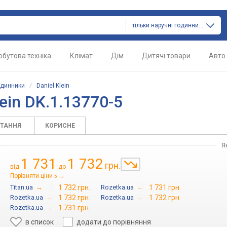
тільки наручні годинники
обутова техніка
Клімат
Дім
Дитячі товари
Авто
одинники
/
Daniel Klein
ein DK.1.13770-5
ИТАННЯ
КОРИСНЕ
Я
1 731
1 732
грн.
від
до
Порівняти ціни
→
5
Titan.ua
→
1 732 грн.
Rozetka.ua
→
1 731 грн.
Rozetka.ua
→
1 732 грн.
Rozetka.ua
→
1 732 грн.
Rozetka.ua
→
1 731 грн.
в список
додати до порівняння