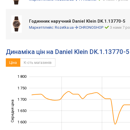
Годинник наручний Daniel Klein DK.1.13770-5
Маркетплейс:
Rozetka.ua
CHRONOSHOP
З нами 7 ро
Динаміка цін на Daniel Klein DK.1.13770-5
Ціна
К-сть магазинів
1 800
1 400
1 450
1 850
1 750
1 700
Середня ціна
1 650
1 500
1 600