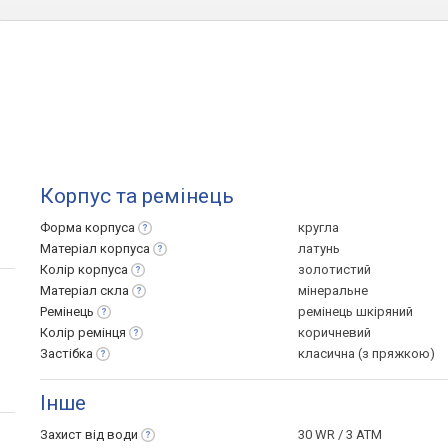
Корпус та ремінець
Форма
корпуса
кругла
Матеріал
корпуса
латунь
Колір
корпуса
золотистий
Матеріал
скла
мінеральне
Ремінець
ремінець шкіряний
Колір
ремінця
коричневий
Застібка
класична (з пряжкою)
Інше
Захист від
води
30 WR / 3 ATM