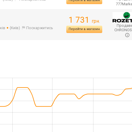
Перейти в магазин
777Mark
1 731
грн.
Продаве
ків
(Київ)
Поскаржитись
Перейти в магазин
CHRONO