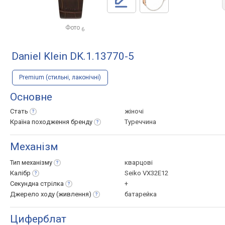
Фото
6
Daniel Klein DK.1.13770-5
Premium (стильні, лаконічні)
Основне
Стать
жіночі
Країна походження
бренду
Туреччина
Механізм
Тип
механізму
кварцові
Калібр
Seiko VX32E12
Секундна
стрілка
+
Джерело ходу
(живлення)
батарейка
Циферблат