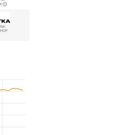
et
ць:
SHOP