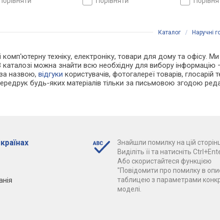
порівняти
порівняти
порівн
Каталог
/
Наручні 
і комп'ютерну техніку, електроніку, товари для дому та офісу. Ми
В каталозі можна знайти всю необхідну для вибору інформацію
 за назвою,
відгуки
користувачів, фотогалереї товарів, глосарій те
Передрук будь-яких матеріалів тільки за письмовою згодою реда
 країнах
Знайшли помилку на цій сторінц
Виділіть її та натисніть Ctrl+Ente
Або скористайтеся функцією
"Повідомити про помилку в опис
анія
таблицею з параметрами конк
моделі.