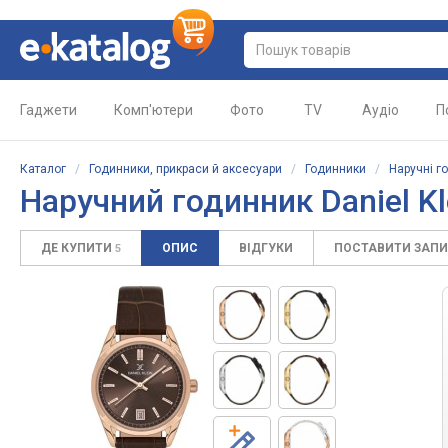
Гаджети
Комп'ютери
Фото
TV
Аудіо
П
Каталог
/
Годинники, прикраси й аксесуари
/
Годинники
/
Наручні г
Наручний годинник Daniel Kl
ДЕ КУПИТИ
ОПИС
ВІДГУКИ
ПОСТАВИТИ ЗАП
5