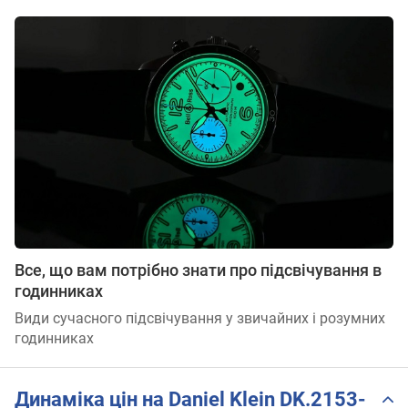
Все, що вам потрібно знати про підсвічування в
годинниках
Види сучасного підсвічування у звичайних і розумних
годинниках
Динаміка цін на Daniel Klein DK.2153-