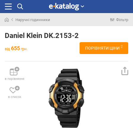
Наручні годинники
Фільтр
Шукали
раніше
Daniel Klein DK.2153-2
2
655
ПОРІВНЯТИ ЦІНИ
від
грн.
в порівняння
в список