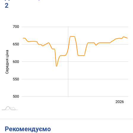
2
520
540
560
750
450
400
700
650
Середня ціна
600
540
550
500
Лип.
2027
2025
2026
L
Рекомендуємо