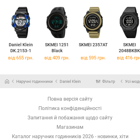
Daniel Klein
SKMEI 1251
SKMEI 2357AT
SKMEI
DK.2153-1
Black
2048BKBK
від 655 грн.
від 409 грн.
від 595 грн.
від 416 грн
Наручні годинники
Daniel Klein
Фільтр
Усі мод
Повна версія сайту
Політика конфіденційності
Запитання й побажання щодо сайту
Магазинам
Каталог наручних годинників 2026 - новинки, хіти