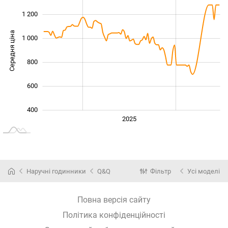
1 200
Середня ціна
1 000
1 000
800
600
400
2024
2026
2027
2025
L
Наручні годинники
Q&Q
Фільтр
Усі моделі
Повна версія сайту
Політика конфіденційності