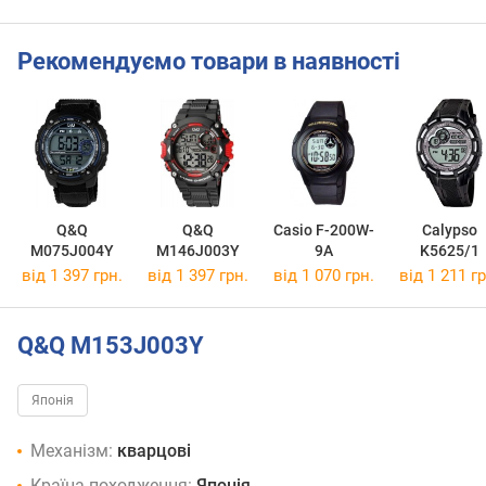
Рекомендуємо товари в наявності
Q&Q
Q&Q
Casio F-200W-
Calypso
M075J004Y
M146J003Y
9A
K5625/1
від 1 397 грн.
від 1 397 грн.
від 1 070 грн.
від 1 211 гр
Q&Q M153J003Y
Японія
Механізм:
кварцові
Країна походження:
Японія