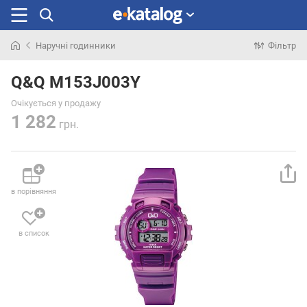
Наручні годинники
Фільтр
Шукали
раніше
Q&Q M153J003Y
Очікується у продажу
1 282
грн.
в порівняння
в список