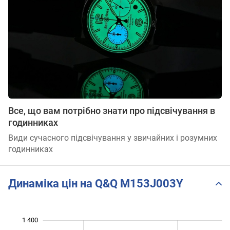
Все, що вам потрібно знати про підсвічування в
годинниках
Види сучасного підсвічування у звичайних і розумних
годинниках
Динаміка цін на Q&Q M153J003Y
1 400
 600
200
0