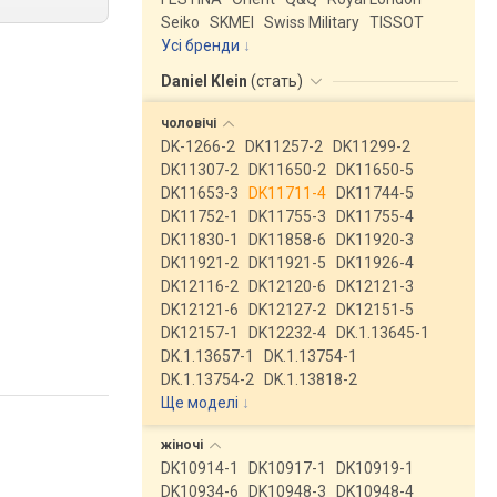
Seiko
SKMEI
Swiss Military
TISSOT
Усі бренди
Daniel Klein
(
стать
)
чоловічі
DK-1266-2
DK11257-2
DK11299-2
DK11307-2
DK11650-2
DK11650-5
DK11653-3
DK11711-4
DK11744-5
DK11752-1
DK11755-3
DK11755-4
DK11830-1
DK11858-6
DK11920-3
DK11921-2
DK11921-5
DK11926-4
DK12116-2
DK12120-6
DK12121-3
DK12121-6
DK12127-2
DK12151-5
DK12157-1
DK12232-4
DK.1.13645-1
DK.1.13657-1
DK.1.13754-1
DK.1.13754-2
DK.1.13818-2
Ще моделі
↓
жіночі
DK10914-1
DK10917-1
DK10919-1
DK10934-6
DK10948-3
DK10948-4