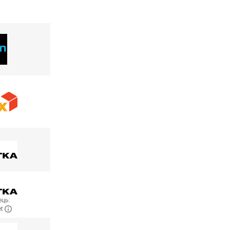
ць:
et