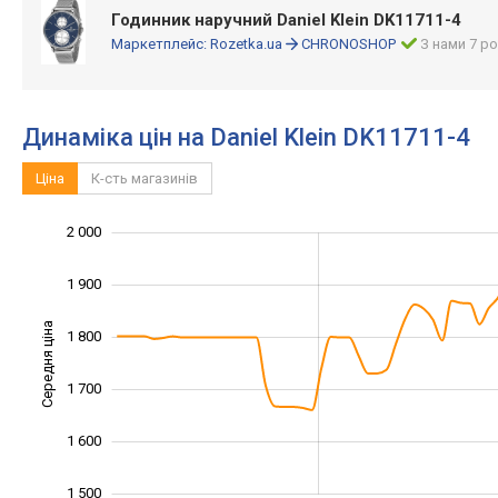
Годинник наручний Daniel Klein DK11711-4
Маркетплейс:
Rozetka.ua
CHRONOSHOP
З нами 7 ро
Динаміка цін на Daniel Klein DK11711-4
Ціна
К-сть магазинів
2 000
1 300
1 400
2 100
1 900
Середня ціна
1 800
1 500
1 700
1 600
1 500