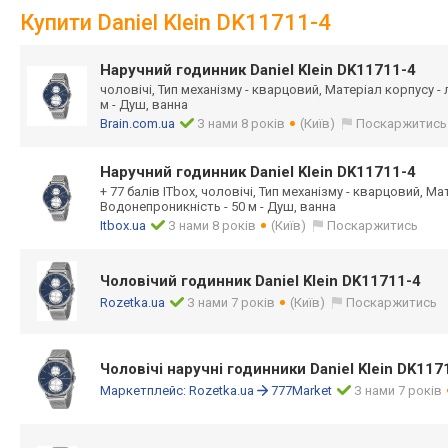
Купити Daniel Klein DK11711-4
Наручний годинник Daniel Klein DK11711-4
чоловічі, Тип механізму - кварцовий, Матеріал корпусу -
м - Душ, ванна
Brain.com.ua
З нами 8 років
(Київ)
Поскаржитись
Наручний годинник Daniel Klein DK11711-4
+ 77 балів ITbox, чоловічі, Тип механізму - кварцовий, Ма
Водонепроникність - 50 м - Душ, ванна
Itbox.ua
З нами 8 років
(Київ)
Поскаржитись
Чоловічий годинник Daniel Klein DK11711-4
Rozetka.ua
З нами 7 років
(Київ)
Поскаржитись
Чоловічі наручні годинники Daniel Klein DK117
Маркетплейс:
Rozetka.ua
777Market
З нами 7 років