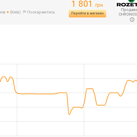
1 801
грн.
Продаве
ків
(Київ)
Поскаржитись
Перейти в магазин
CHRONO