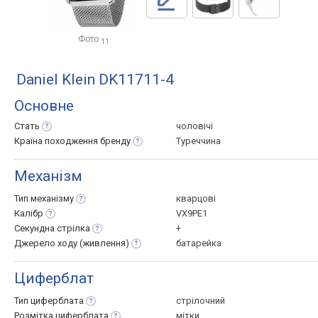
Фото
11
Daniel Klein DK11711-4
Основне
Стать
чоловічі
Країна походження
бренду
Туреччина
Механізм
Тип
механізму
кварцові
Калібр
VX9PE1
Секундна
стрілка
+
Джерело ходу
(живлення)
батарейка
Циферблат
Тип
циферблата
стрілочний
Розмітка
циферблата
мітки