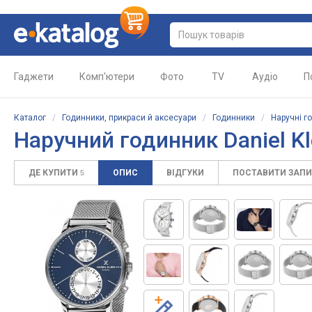
Гаджети
Комп'ютери
Фото
TV
Аудіо
П
Каталог
/
Годинники, прикраси й аксесуари
/
Годинники
/
Наручні г
Наручний годинник Daniel K
ДЕ КУПИТИ
ОПИС
ВІДГУКИ
ПОСТАВИТИ ЗАП
5