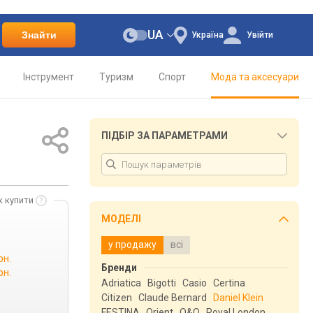
UA
Знайти
Україна
Увійти
Інструмент
Туризм
Спорт
Мода та аксесуари
ПІДБІР ЗА ПАРАМЕТРАМИ
к купити
МОДЕЛІ
у продажу
всі
рн.
Бренди
рн.
Adriatica
Bigotti
Casio
Certina
Citizen
Claude Bernard
Daniel Klein
FESTINA
Orient
Q&Q
Royal London