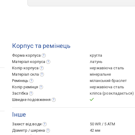
Корпус та ремінець
Форма
корпуса
кругла
Матеріал
корпуса
латунь
Колір
корпуса
нержавіюча сталь
Матеріал
скла
мінеральне
Ремінець
міланський браслет
Колір
ремінця
нержавіюча сталь
Застібка
кліпса (розкладається)
Швидке
подовження
Інше
Захист від
води
50 WR / 5 ATM
Діаметр /
ширина
42 мм