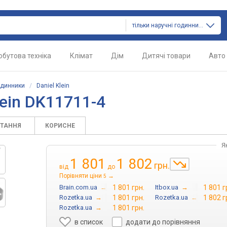
тільки наручні годинники
обутова техніка
Клімат
Дім
Дитячі товари
Авто
одинники
/
Daniel Klein
lein DK11711-4
ИТАННЯ
КОРИСНЕ
Я
1 801
1 802
грн.
від
до
Порівняти ціни
→
5
Brain.com.ua
→
1 801 грн.
Itbox.ua
→
1 801 г
Rozetka.ua
→
1 801 грн.
Rozetka.ua
→
1 802 г
Rozetka.ua
→
1 801 грн.
в список
додати до порівняння