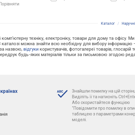
порівняти
Каталог
/
Наручн
і комп'ютерну техніку, електроніку, товари для дому та офісу. Ми
В каталозі можна знайти всю необхідну для вибору інформацію
 за назвою,
відгуки
користувачів, фотогалереї товарів, глосарій те
Передрук будь-яких матеріалів тільки за письмовою згодою реда
 країнах
Знайшли помилку на цій сторінц
Виділіть її та натисніть Ctrl+Ente
Або скористайтеся функцією
"Повідомити про помилку в опис
анія
таблицею з параметрами конк
моделі.