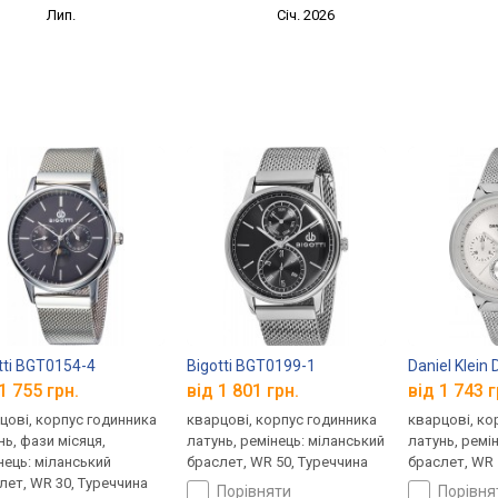
Лип.
Січ. 2026
tti BGT0154-4
Bigotti BGT0199-1
Daniel Klein
1 755 грн.
від 1 801 грн.
від 1 743 г
цові, корпус годинника
кварцові, корпус годинника
кварцові, ко
нь, фази місяця,
латунь, ремінець: міланський
латунь, ремі
нець: міланський
браслет, WR 50, Туреччина
браслет, WR 
лет, WR 30, Туреччина
порівняти
порівн