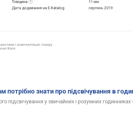
Товщина
11 мм
Дата додавання на E-Katalog
серпень 2019
ристики і комплектацію товару
iel Klein.
ам потрібно знати про підсвічування в год
го підсвічування у звичайних і розумних годинниках