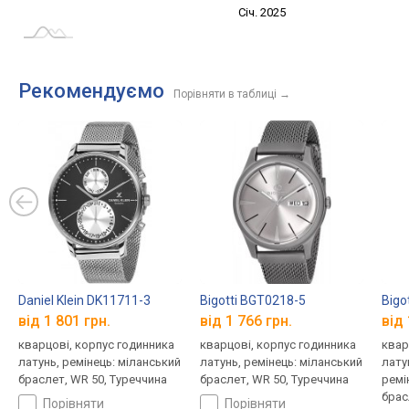
Січ. 2027
Лип.
Січ. 2025
L
Рекомендуємо
Порівняти в таблиці
→
Daniel Klein DK11711-3
Bigotti BGT0218-5
Bigo
від 1 801 грн.
від 1 766 грн.
від 
кварцові, корпус годинника
кварцові, корпус годинника
квар
латунь, ремінець: міланський
латунь, ремінець: міланський
лату
браслет, WR 50, Туреччина
браслет, WR 50, Туреччина
ремі
брас
порівняти
порівняти