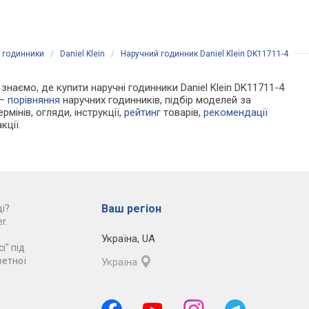
порівняти
і годинники
/
Daniel Klein
/
Наручний годинник Daniel Klein DK11711-4
 знаємо, де купити наручні годинники Daniel Klein DK11711-4
 —
порівняння
наручних годинників, підбір моделей за
рмінів, огляди, інструкції,
рейтинг
товарів,
рекомендації
кції.
Ваш регіон
і?
r.
Україна
,
UA
і" під
ретної
Україна