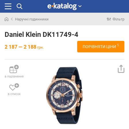
Наручні годинники
Фільтр
Шукали
раніше
Daniel Klein DK11749-4
5
2 187 — 2 188
ПОРІВНЯТИ ЦІНИ
грн.
в порівняння
в список