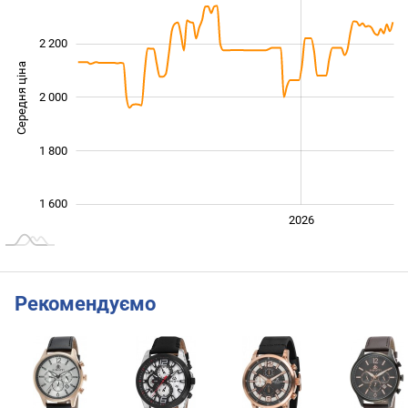
2 200
Середня ціна
2 000
1 700
1 800
1 600
2024
2025
2028
2026
L
Рекомендуємо