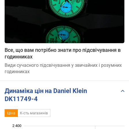
Все, що вам потрібно знати про підсвічування в
годинниках
Види сучасного підсвічування у звичайних і розумних
годинниках
Динаміка цін на Daniel Klein
DK11749-4
Ціна
К-сть магазинів
 500
 700
 900
 600
 400
 200
2 400