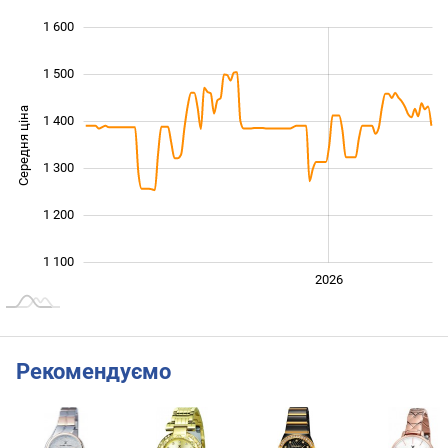
1 600
 000
 700
900
1 500
Середня ціна
1 400
1 100
1 300
1 200
1 100
2024
2025
2028
2026
L
Рекомендуємо