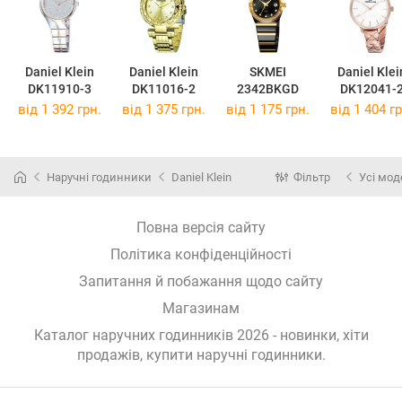
Daniel Klein
Daniel Klein
SKMEI
Daniel Klei
DK11910-3
DK11016-2
2342BKGD
DK12041-
від 1 392 грн.
від 1 375 грн.
від 1 175 грн.
від 1 404 гр
Наручні годинники
Daniel Klein
Фільтр
Усі мод
Повна версія сайту
Політика конфіденційності
Запитання й побажання щодо сайту
Магазинам
Каталог наручних годинників 2026 - новинки, хіти
продажів,
купити наручні годинники
.