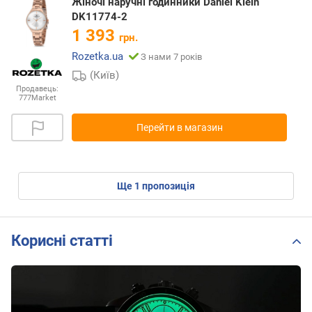
Жіночі наручні годинники Daniel Klein
DK11774-2
1 393
грн.
Rozetka.ua
З нами 7 років
(Київ)
Продавець:
777Market
Перейти в магазин
ще
1
пропозиція
Корисні статті