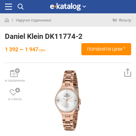
Наручні годинники
Фільтр
Шукали
раніше
Daniel Klein DK11774-2
6
1 392 — 1 947
ПОРІВНЯТИ ЦІНИ
грн.
в порівняння
в список