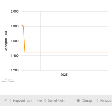
 000
 100
 300
 500
 200
800
2 000
1 800
Середня ціна
1 600
1 200
1 400
1 200
2024
2026
2027
2025
L
Наручні годинники
Daniel Klein
Фільтр
Усі мод