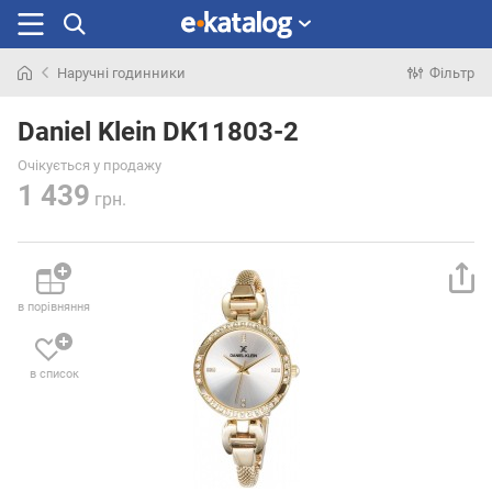
Наручні годинники
Фільтр
Шукали
раніше
Daniel Klein DK11803-2
Очікується у продажу
1 439
грн.
в порівняння
в список