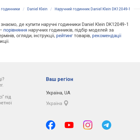
і годинники
/
Daniel Klein
/
Наручний годинник Daniel Klein DK12049-1
 знаємо, де купити наручні годинники Daniel Klein DK12049-1
 —
порівняння
наручних годинників, підбір моделей за
рмінів, огляди, інструкції,
рейтинг
товарів,
рекомендації
кції.
Ваш регіон
і?
r.
Україна
,
UA
і" під
ретної
Україна