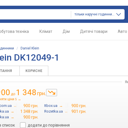
тільки наручні годинники
обутова техніка
Клімат
Дім
Дитячі товари
Авто
одинники
/
Daniel Klein
lein DK12049-1
ИТАННЯ
КОРИСНЕ
Я
900
1 348
грн.
до
няти ціни
→
5
.com.ua
→
900 грн.
Itbox.ua
→
900 грн.
ka.ua
→
1 348 грн.
Rozetka.ua
→
901 грн.
ka.ua
→
900 грн.
в список
додати до порівняння