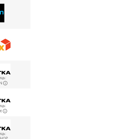
ць:
ON
ць:
et
ць:
SHOP