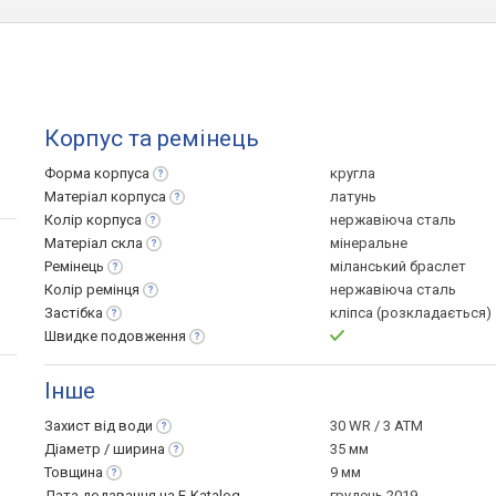
Корпус та ремінець
Форма
корпуса
кругла
Матеріал
корпуса
латунь
Колір
корпуса
нержавіюча сталь
Матеріал
скла
мінеральне
Ремінець
міланський браслет
Колір
ремінця
нержавіюча сталь
Застібка
кліпса (розкладається)
Швидке
подовження
Інше
Захист від
води
30 WR / 3 ATM
Діаметр /
ширина
35 мм
Товщина
9 мм
Дата додавання на E-Katalog
грудень 2019