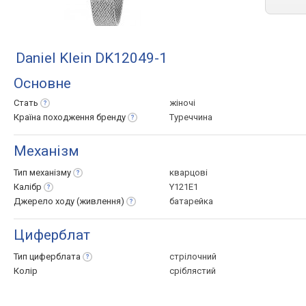
Daniel Klein DK12049-1
Основне
Стать
жіночі
Країна походження
бренду
Туреччина
Механізм
Тип
механізму
кварцові
Калібр
Y121E1
Джерело ходу
(живлення)
батарейка
Циферблат
Тип
циферблата
стрілочний
Колір
сріблястий