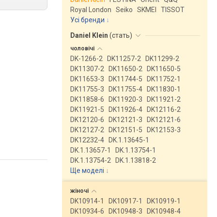
Royal London
Seiko
SKMEI
TISSOT
Усі бренди
Daniel Klein
(
стать
)
чоловічі
DK-1266-2
DK11257-2
DK11299-2
DK11307-2
DK11650-2
DK11650-5
DK11653-3
DK11744-5
DK11752-1
DK11755-3
DK11755-4
DK11830-1
DK11858-6
DK11920-3
DK11921-2
DK11921-5
DK11926-4
DK12116-2
DK12120-6
DK12121-3
DK12121-6
DK12127-2
DK12151-5
DK12153-3
DK12232-4
DK.1.13645-1
DK.1.13657-1
DK.1.13754-1
DK.1.13754-2
DK.1.13818-2
Ще моделі
↓
жіночі
DK10914-1
DK10917-1
DK10919-1
DK10934-6
DK10948-3
DK10948-4