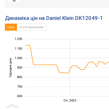
Динаміка цін на Daniel Klein DK12049-1
Ціна
К-сть магазинів
1 200
1 300
400
500
1 100
1 000
Середня ціна
900
1 000
800
700
600
Січ. 2027
Лип.
Січ. 2025
L