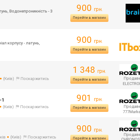
900
грн.
атунь, Водонепроникність - 3
Перейти в магазин
900
грн.
ріал корпусу - латунь,
Перейти в магазин
1 348
грн.
Продаве
(Київ)
Поскаржитись
Перейти в магазин
ELECTR
901
грн.
-1
Продаве
(Київ)
Поскаржитись
Перейти в магазин
777Mark
900
грн.
Продаве
ків
(Київ)
Поскаржитись
Перейти в магазин
CHRONO