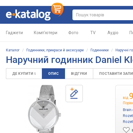
Гаджети
Комп'ютери
Фото
TV
Аудіо
П
Каталог
/
Годинники, прикраси й аксесуари
/
Годинники
/
Наручні г
Наручний годинник Daniel K
ДЕ КУПИТИ
ОПИС
ВІДГУКИ
ПОСТАВИТИ ЗАП
5
від
Порів
Brain
Rozet
Rozet