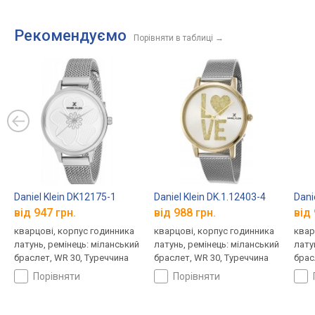
Рекомендуємо
Порівняти в таблиці
→
Daniel Klein DK12175-1
Daniel Klein DK.1.12403-4
Dani
від 947 грн.
від 988 грн.
від 
кварцові, корпус годинника
кварцові, корпус годинника
квар
латунь, ремінець: міланський
латунь, ремінець: міланський
лату
браслет, WR 30, Туреччина
браслет, WR 30, Туреччина
брас
порівняти
порівняти