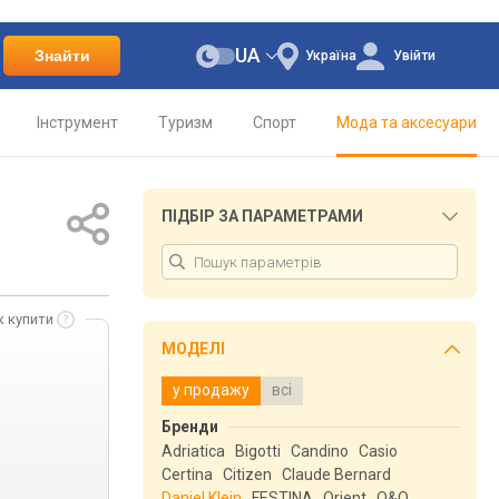
UA
Знайти
Україна
Увійти
Інструмент
Туризм
Спорт
Мода та аксесуари
ПІДБІР ЗА ПАРАМЕТРАМИ
к купити
МОДЕЛІ
у продажу
всі
Бренди
Adriatica
Bigotti
Candino
Casio
Certina
Citizen
Claude Bernard
Daniel Klein
FESTINA
Orient
Q&Q