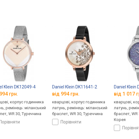
el Klein DK12049-4
Daniel Klein DK11641-2
Daniel Klein
994 грн.
від 994 грн.
від 1 017 г
цові, корпус годинника
кварцові, корпус годинника
кварцові, ко
нь, ремінець: міланський
латунь, ремінець: міланський
латунь, ремі
лет, WR 30, Туреччина
браслет, WR 30, Туреччина
браслет, WR 
Корея
порівняти
порівняти
порівн