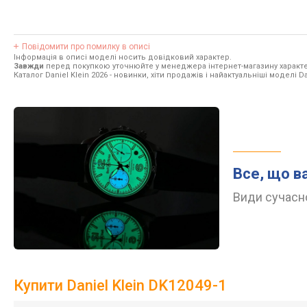
Повідомити про помилку в описі
Інформація в описі моделі носить довідковий характер.
Завжди
перед покупкою уточнюйте у менеджера інтернет-магазину характе
Каталог Daniel Klein 2026
- новинки, хіти продажів і найактуальніші моделі Dan
Все, що в
Види сучасно
Купити Daniel Klein DK12049-1