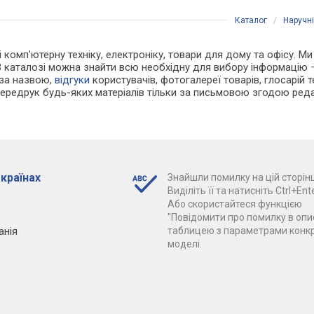
Каталог
/
Наручн
і комп'ютерну техніку, електроніку, товари для дому та офісу. Ми
В каталозі можна знайти всю необхідну для вибору інформацію
 за назвою,
відгуки
користувачів, фотогалереї товарів, глосарій те
Передрук будь-яких матеріалів тільки за письмовою згодою реда
 країнах
Знайшли помилку на цій сторінц
Виділіть її та натисніть Ctrl+Ente
Або скористайтеся функцією
"Повідомити про помилку в опис
анія
таблицею з параметрами конк
моделі.