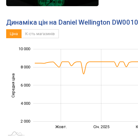
Динаміка цін на Daniel Wellington DW001
Ціна
К-сть магазинів
10 000
12 000
-2 000
1 000
3 000
5 000
7 000
0
8 000
Середня ціна
6 000
10 000
4 000
2 000
Лип.
Лип.
Жовт.
Січ. 2025
К
L