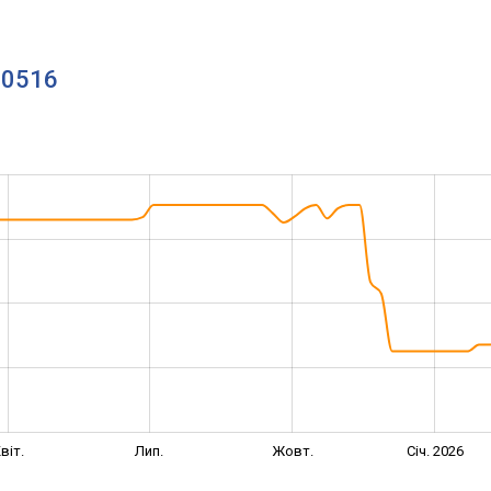
00516
віт.
Лип.
Жовт.
Січ. 2026