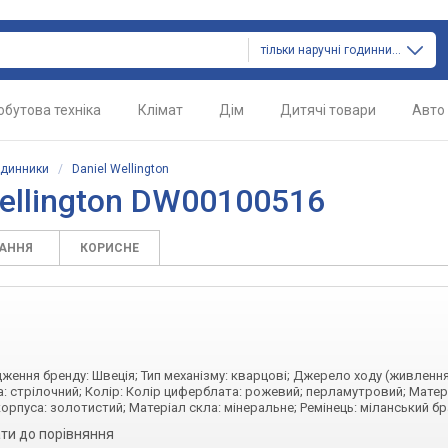
тільки наручні годинники
обутова техніка
Клімат
Дім
Дитячі товари
Авто
одинники
/
Daniel Wellington
ellington DW00100516
ТАННЯ
КОРИСНЕ
одження бренду: Швеція; Тип механізму: кварцові; Джерело ходу (живлення
: стрілочний; Колір: Колір циферблата: рожевий; перламутровий; Матер
орпуса: золотистий; Матеріал скла: мінеральне; Ремінець: міланський б
ти до порівняння