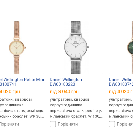
→
el Wellington Petite Mini
Daniel Wellington
Daniel Wellin
0100741
DW00100220
DW0010074
4 020 грн.
від 8 040 грн.
від 4 020 г
ратонкі, кварцові,
ультратонкі, кварцові,
ультратонкі,
ус годинника
корпус годинника
корпус годи
авіюча сталь, ремінець:
нержавіюча сталь, ремінець:
нержавіюча с
нський браслет, WR 30,
міланський браслет, WR 30,
міланський б
ія
Швеція
Швеція
порівняти
порівняти
порівн