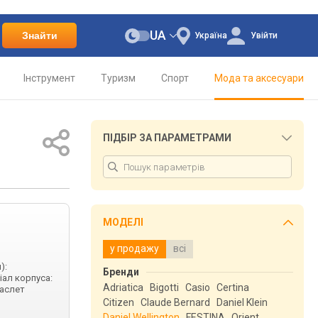
UA
Знайти
Україна
Увійти
Інструмент
Туризм
Спорт
Мода та аксесуари
ПІДБІР ЗА ПАРАМЕТРАМИ
МОДЕЛІ
у продажу
всі
):
Бренди
іал корпуса:
Adriatica
Bigotti
Casio
Certina
раслет
Citizen
Claude Bernard
Daniel Klein
Daniel Wellington
FESTINA
Orient