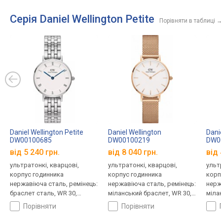
Серія Daniel Wellington Petite
Порівняти в таблиці
Daniel Wellington Petite
Daniel Wellington
Dani
DW00100685
DW00100219
DW0
від 5 240 грн.
від 8 040 грн.
від 
ультратонкі, кварцові,
ультратонкі, кварцові,
ульт
корпус годинника
корпус годинника
корп
нержавіюча сталь, ремінець:
нержавіюча сталь, ремінець:
нерж
браслет сталь, WR 30,
міланський браслет, WR 30,
міла
Швеція
Швеція
Швец
порівняти
порівняти