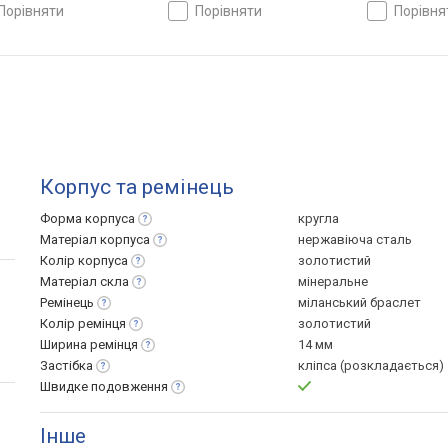
ія
Швеція
Німеччина
порівняти
порівняти
порівн
Корпус та ремінець
Форма
корпуса
кругла
Матеріал
корпуса
нержавіюча сталь
Колір
корпуса
золотистий
Матеріал
скла
мінеральне
Ремінець
міланський браслет
Колір
ремінця
золотистий
Ширина
ремінця
14 мм
Застібка
кліпса (розкладається)
Швидке
подовження
Інше