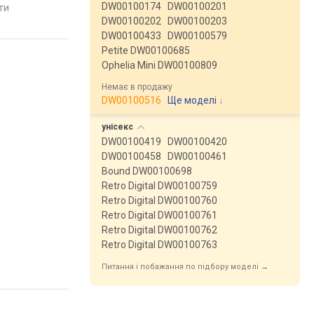
Велика Британія
Велика Британія
DW00100174
DW00100201
яти
порівняти
порівняти
DW00100202
DW00100203
DW00100433
DW00100579
Petite DW00100685
Ophelia Mini DW00100809
Немає в продажу
DW00100516
Ще моделі
↓
унісекс
DW00100419
DW00100420
DW00100458
DW00100461
Bound DW00100698
Retro Digital DW00100759
Retro Digital DW00100760
Retro Digital DW00100761
Retro Digital DW00100762
Retro Digital DW00100763
Питання і побажання по підбору моделі →