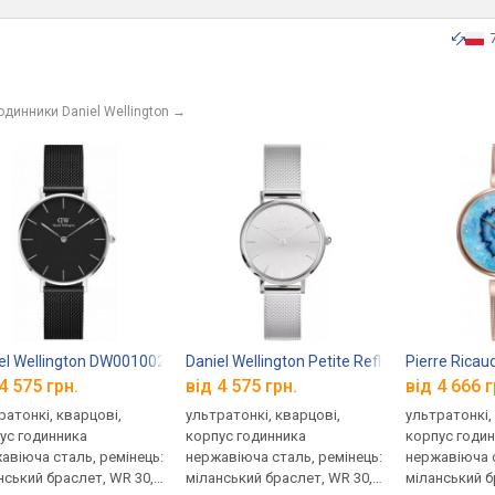
одинники Daniel Wellington
→
el Wellington DW00100202
Daniel Wellington Petite Reflection DW0010
Pierre Rica
4 575 грн.
від 4 575 грн.
від 4 666 г
ратонкі, кварцові,
ультратонкі, кварцові,
ультратонкі,
ус годинника
корпус годинника
корпус годи
авіюча сталь, ремінець:
нержавіюча сталь, ремінець:
нержавіюча с
нський браслет, WR 30,
міланський браслет, WR 30,
міланський б