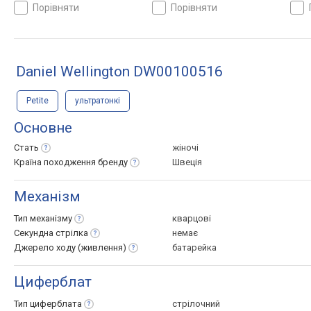
Німеччина
Швеція
Швец
порівняти
порівняти
Daniel Wellington DW00100516
Petite
ультратонкі
Основне
Стать
жіночі
Країна походження
бренду
Швеція
Механізм
Тип
механізму
кварцові
Секундна
стрілка
немає
Джерело ходу
(живлення)
батарейка
Циферблат
Тип
циферблата
стрілочний