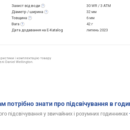
Захист від
води
30 WR / 3 ATM
Діаметр /
ширина
32 мм
Товщина
6 мм
Вага
42 г
Дата додавання на E-Katalog
липень 2023
ристики і комплектацію товару
лі Daniel Wellington.
ам потрібно знати про підсвічування в год
го підсвічування у звичайних і розумних годинниках