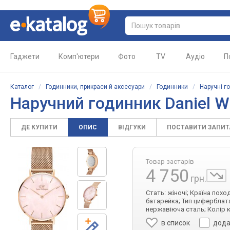
Гаджети
Комп'ютери
Фото
TV
Аудіо
П
Каталог
/
Годинники, прикраси й аксесуари
/
Годинники
/
Наручні г
Наручний годинник Daniel W
ДЕ КУПИТИ
ОПИС
ВІДГУКИ
ПОСТАВИТИ ЗАПИ
Товар застарів
4 750
грн.
Стать: жіночі; Країна пох
батарейка; Тип циферблата
нержавіюча сталь; Колір к
в список
дода