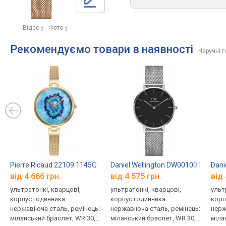
Відео
Фото
2
3
Рекомендуємо товари в наявності
Наручні г
Pierre Ricaud 22109.1145Q
Daniel Wellington DW00100162
Dani
від 4 666 грн.
від 4 575 грн.
від 
ультратонкі, кварцові,
ультратонкі, кварцові,
ульт
корпус годинника
корпус годинника
корп
нержавіюча сталь, ремінець:
нержавіюча сталь, ремінець:
нерж
міланський браслет, WR 30,
міланський браслет, WR 30,
міла