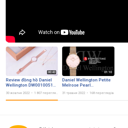
Review đồng hồ Daniel
Daniel Wellington Petite
Wellington DW00100516
Melrose Pearl
mẫu máy pin được thiết
DW00100516 -
30 жовтня 2022
1 807 переглядів
31 травня 2022
168 переглядів
kế siêu mỏng chỉ 6mm.
KronosTime.RU обзор
часов