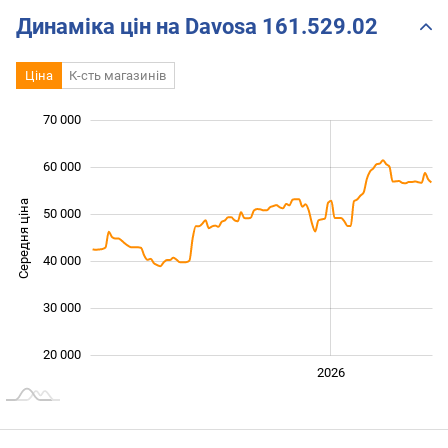
Динаміка цін на Davosa 161.529.02
Ціна
К-сть магазинів
 000
 000
 000
 000
 000
0
70 000
60 000
Середня ціна
50 000
25 000
40 000
30 000
20 000
2024
2025
2028
2026
L