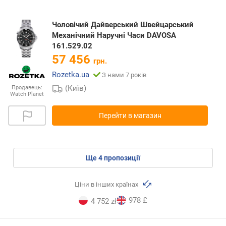
Чоловічий Дайверський Швейцарський
Механічний Наручні Часи DAVOSA
161.529.02
57 456
грн.
Rozetka.ua
З нами 7 років
(Київ)
Продавець:
Watch Planet
Перейти в магазин
ще
4
пропозиції
Ціни в інших країнах
978 £
4 752 zł