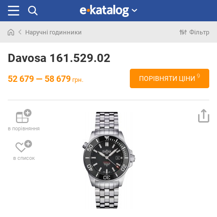
Наручні годинники
Фільтр
Шукали
раніше
Davosa 161.529.02
9
52 679 — 58 679
ПОРІВНЯТИ ЦІНИ
грн.
в порівняння
в список