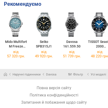
Рекомендуємо
Mido Multifort
Seiko
Davosa
TISSOT Seas
M Freeze
SPB315J1
161.559.50
2000
M038.430.11.0
Professiona
від
від
від
від
41.00
Powermatic 
57 320 грн.
49 920 грн.
51 739 грн.
48 220 грн
T120.607.11
41.01
Наручні годинники
Davosa
Фільтр
Усі моделі
Повна версія сайту
Політика конфіденційності
Запитання й побажання щодо сайту