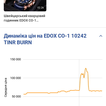
Швейцарський кварцовий
годинник EDOX CO-1
Quartz Chronograph 10242
TINR BUIRN | Style-Time
Динаміка цін на EDOX CO-1 10242
TINR BUIRN
 000
 000
 000
 000
 000
 000
 000
150 000
100 000
Середня ціна
100 000
50 000