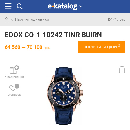
Наручні годинники
Фільтр
Шукали
раніше
EDOX CO-1 10242 TINR BUIRN
2
64 560 — 70 100
ПОРІВНЯТИ ЦІНИ
грн.
в порівняння
в список