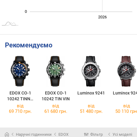
0
2024
2025
2028
2026
L
Рекомендуємо
EDOX CO-1
EDOX CO-1
Luminox 9241
Luminox 92
10242 TINNO
10242 TIN VIN
BUIN
від
від
від
від
69 710 грн.
61 680 грн.
51 480 грн.
50 110 грн
Наручні годинники
EDOX
Фільтр
Усі моделі