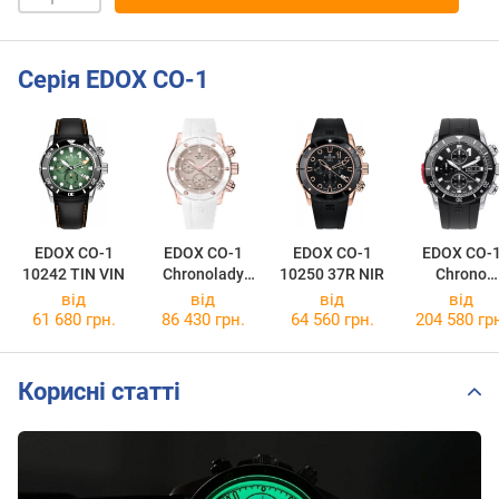
Серія EDOX CO-1
EDOX CO-1
EDOX CO-1
EDOX CO-1
EDOX CO-
10242 TIN VIN
Chronolady
10250 37R NIR
Chrono
10255
Automatic
від
від
від
від
37RBCAB
01128-3NRC
61 680 грн.
86 430 грн.
64 560 грн.
204 580 гр
BEIDR
NN
Корисні статті