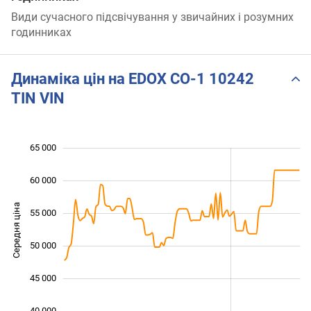
Види сучасного підсвічування у звичайних і розумних
годинниках
Динаміка цін на EDOX CO-1 10242
TIN VIN
65 000
 000
 000
 000
60 000
Середня ціна
55 000
40 000
50 000
45 000
40 000