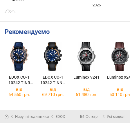
2024
2025
2028
2026
L
Рекомендуємо
EDOX CO-1
EDOX CO-1
Luminox 9241
Luminox 92
10242 TINR
10242 TINNO
BUIRN
BUIN
від
від
від
від
64 560 грн.
69 710 грн.
51 480 грн.
50 110 грн
Наручні годинники
EDOX
Фільтр
Усі моделі