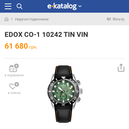
Наручні годинники
Фільтр
Шукали
раніше
EDOX CO-1 10242 TIN VIN
61 680
грн.
в порівняння
в список