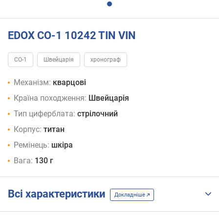
EDOX CO-1 10242 TIN VIN
CO-1
Швейцарія
хронограф
Механізм:
кварцові
Країна походження:
Швейцарія
Тип циферблата:
стрілочний
Корпус:
титан
Ремінець:
шкіра
Вага:
130 г
Всі характеристики
Докладніше