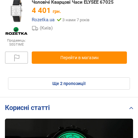
Чоловічі Кварцові Часи ELYSEE 67025
4 401
грн.
Rozetka.ua
З нами 7 років
(Київ)
Продавець:
SEGTIME
Перейти в магазин
ще
2
пропозиції
Корисні статті