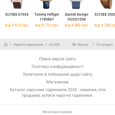
ELYSEE 67026
Tommy Hilfiger
Danish Design
ELYSEE 330
1780867
IV22Q1058
від 4 614 грн.
від 4 710 грн.
від 4 880 грн.
від 4 356 гр
Наручні годинники
ELYSEE
Фільтр
Усі моделі
Повна версія сайту
Політика конфіденційності
Запитання й побажання щодо сайту
Магазинам
Каталог наручних годинників 2026 - новинки, хіти
продажів,
купити наручні годинники
.
Ми в інших країнах