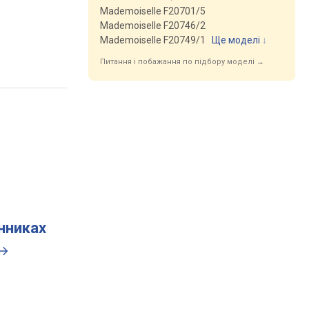
Mademoiselle F20701/5
Mademoiselle F20746/2
Mademoiselle F20749/1
Ще моделі
↓
Питання і побажання по підбору моделі →
инниках