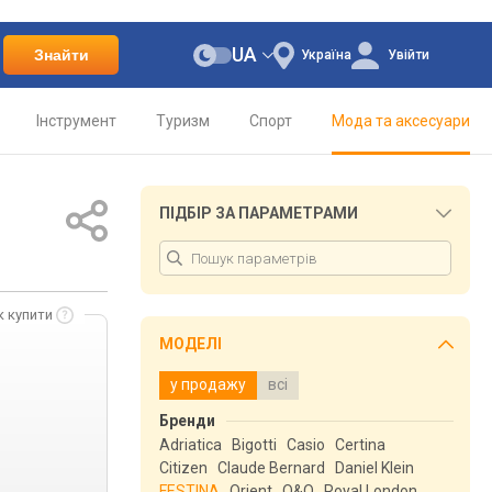
UA
Знайти
Україна
Увійти
Інструмент
Туризм
Спорт
Мода та аксесуари
ПІДБІР ЗА ПАРАМЕТРАМИ
к купити
МОДЕЛІ
у продажу
всі
Бренди
Adriatica
Bigotti
Casio
Certina
Citizen
Claude Bernard
Daniel Klein
FESTINA
Orient
Q&Q
Royal London