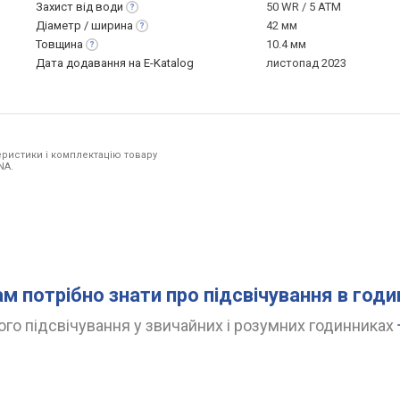
Захист від
води
50 WR / 5 ATM
Діаметр /
ширина
42 мм
Товщина
10.4 мм
Дата додавання на E-Katalog
листопад 2023
ристики і комплектацію товару
NA.
ам потрібно знати про підсвічування в год
го підсвічування у звичайних і розумних годинниках