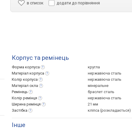
в список
додати до порівняння
Корпус та ремінець
Форма
корпуса
кругла
Матеріал
корпуса
нержавіюча сталь
Колір
корпуса
нержавіюча сталь
Матеріал
скла
мінеральне
Ремінець
браслет сталь
Колір
ремінця
нержавіюча сталь
Ширина
ремінця
21 мм
Застібка
кліпса (розкладається)
Інше