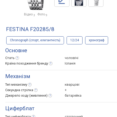
Відео
Фото
3
9
FESTINA F20285/8
Chronograph (спорт, елегантність)
12/24
хронограф
Основне
Стать
чоловічі
Країна походження
бренду
Іспанія
Механізм
Тип
механізму
кварцові
Секундна
стрілка
+
Джерело ходу
(живлення)
батарейка
Циферблат
Тип
циферблата
стрілочний