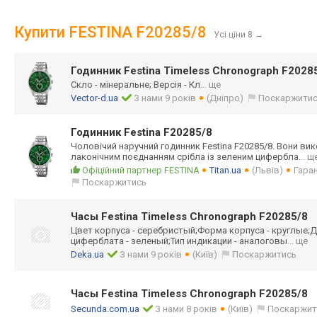
Купити FESTINA F20285/8
Усі ціни 8
→
Годинник Festina Timeless Chronograph F2028
Скло - мінеральне; Версія - Кл
... ще
Vector-d.ua
З нами 9 років
(Дніпро)
Поскаржити
Годинник Festina F20285/8
Чоловічий наручний годинник Festina F20285/8. Вони вик
лаконічним поєднанням срібла із зеленим цифербла
... щ
Офіційний партнер FESTINA
Titan.ua
(Львів)
Гаран
Поскаржитись
Часы Festina Timeless Chronograph F20285/8
Цвет корпуса - серебристый;Фор
ма корпуса - круглые;Д
циферблата - зеленый;Тип индикации - аналоговы
... ще
Deka.ua
З нами 9 років
(Київ)
Поскаржитись
Часы Festina Timeless Chronograph F20285/8
Secunda.com.ua
З нами 8 років
(Київ)
Поскаржит