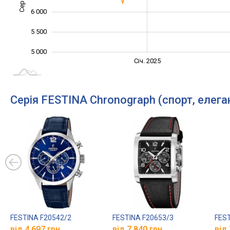
6 000
5 500
5 000
Січ. 2027
Лип.
Січ. 2025
L
Серія FESTINA Chronograph (спорт, елега
FESTINA F20542/2
FESTINA F20653/3
FEST
від 4 697 грн.
від 7 840 грн.
від 