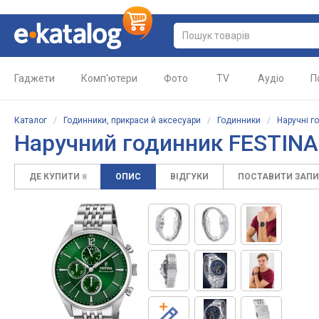
Гаджети
Комп'ютери
Фото
TV
Аудіо
П
Каталог
/
Годинники, прикраси й аксесуари
/
Годинники
/
Наручні г
Наручний годинник FESTINA
ДЕ КУПИТИ
ОПИС
ВІДГУКИ
ПОСТАВИТИ ЗАП
8