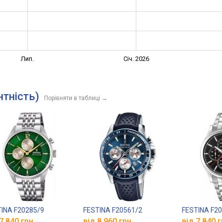
Лип.
Січ. 2026
нтність)
Порівняти в таблиці
→
INA F20285/9
FESTINA F20561/2
FESTINA F2
7 840 грн.
від 8 960 грн.
від 7 840 г