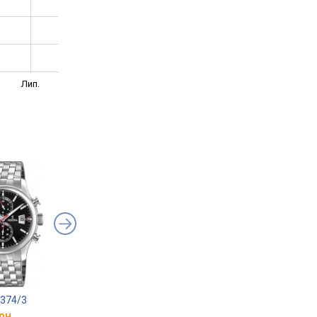
Лип.
0374/3
FESTINA F20695/5
FESTINA F20742/5
рн.
від 7 840 грн.
від 8 260 грн.