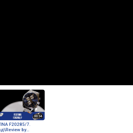
INA F20285/7.
д\Review by