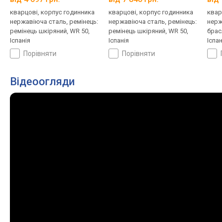
кварцові, корпус годинника
кварцові, корпус годинника
квар
нержавіюча сталь, ремінець:
нержавіюча сталь, ремінець:
нерж
ремінець шкіряний, WR 50,
ремінець шкіряний, WR 50,
брас
Іспанія
Іспанія
Іспан
порівняти
порівняти
Відеоогляди