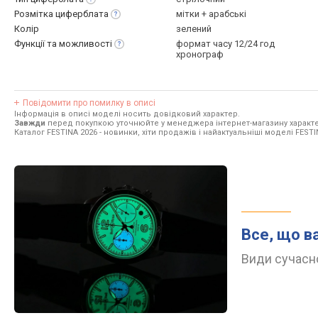
Розмітка
циферблата
мітки + арабські
Колір
зелений
Функції та
можливості
формат часу 12/24 год
хронограф
Повідомити про помилку в описі
Інформація в описі моделі носить довідковий характер.
Завжди
перед покупкою уточнюйте у менеджера інтернет-магазину характе
Каталог FESTINA 2026
- новинки, хіти продажів і найактуальніші моделі FESTI
Все, що в
Види сучасно