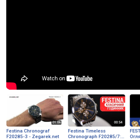
Festina Chronograf
Festina Timeless
FEST
F20285-3 - Zegarek.net
Chronograph F20285/7:
Огля