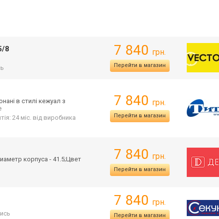
7 840
5/8
грн.
Перейти в магазин
сь
7 840
онані в стилі кежуал з
грн.
е
Перейти в магазин
тія: 24 міс. від виробника
7 840
грн.
иаметр корпуса - 41.5;Цвет
Перейти в магазин
7 840
грн.
ись
Перейти в магазин