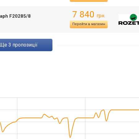
7 840
грн.
raph F20285/8
Перейти в магазин
ще
3
пропозиції