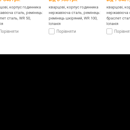
цові, корпус годинника
кварцові, корпус годинника
кварцові, ко
авіюча сталь, ремінець:
нержавіюча сталь, ремінець:
нержавіюча с
лет сталь, WR 50,
ремінець шкіряний, WR 100,
браслет стал
ія
Іспанія
Іспанія
порівняти
порівняти
порівн