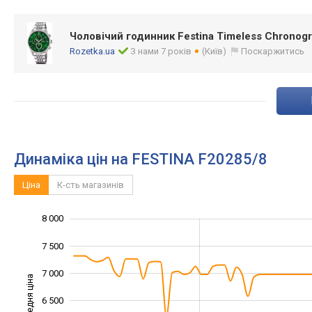
Чоловічий годинник Festina Timeless Chronog
Rozetka.ua
З нами 7 років
(Київ)
Поскаржитись
Динаміка цін на FESTINA F20285/8
Ціна
К-сть магазинів
8 000
4 000
4 500
8 500
7 500
7 000
Середня ціна
6 500
5 000