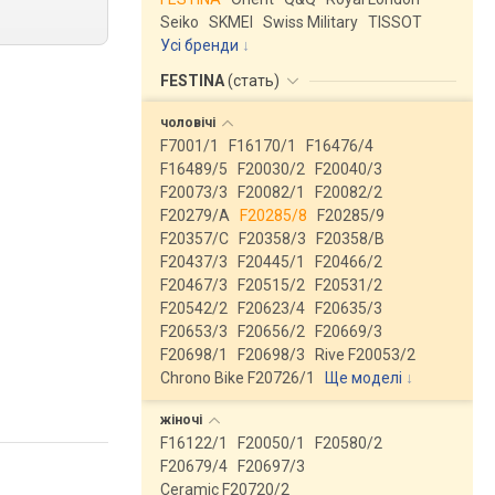
Seiko
SKMEI
Swiss Military
TISSOT
Усі бренди
FESTINA
(
стать
)
чоловічі
F7001/1
F16170/1
F16476/4
F16489/5
F20030/2
F20040/3
F20073/3
F20082/1
F20082/2
F20279/A
F20285/8
F20285/9
F20357/C
F20358/3
F20358/B
F20437/3
F20445/1
F20466/2
F20467/3
F20515/2
F20531/2
F20542/2
F20623/4
F20635/3
F20653/3
F20656/2
F20669/3
F20698/1
F20698/3
Rive F20053/2
Chrono Bike F20726/1
Ще моделі
↓
жіночі
F16122/1
F20050/1
F20580/2
F20679/4
F20697/3
Ceramic F20720/2