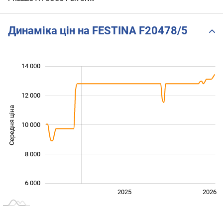
OROLOGIO COMPLETO O
QUASI!
Динаміка цін на FESTINA F20478/5
14 000
 000
 000
 000
 000
 000
 000
 000
12 000
Середня ціна
10 000
10 000
8 000
6 000
2024
2027
2025
2026
L