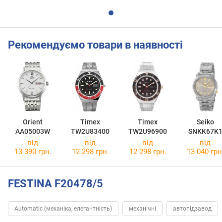
Рекомендуємо товари в наявності
Orient
Timex
Timex
Seiko
AA05003W
TW2U83400
TW2U96900
SNKK67K
від
від
від
від
13 390 грн.
12 298 грн.
12 298 грн.
13 040 грн
FESTINA F20478/5
Automatic (механіка, елегантність)
механічні
автопідзавод