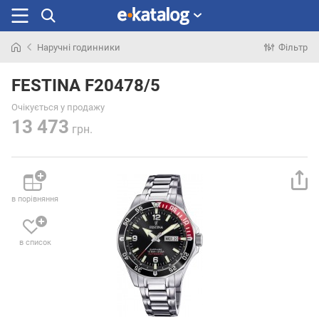
Наручні годинники
Фільтр
Шукали
раніше
FESTINA F20478/5
Очікується у продажу
13 473
грн.
в порівняння
в список