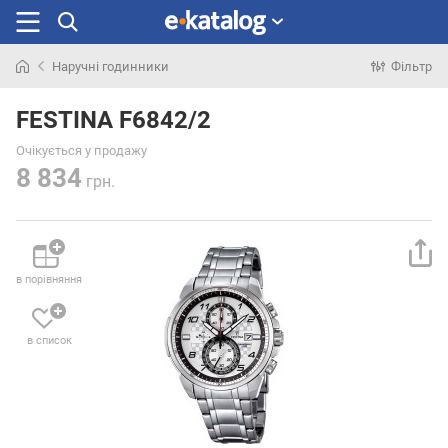
Наручні годинники
Фільтр
Шукали
раніше
FESTINA F6842/2
Очікується у продажу
8 834
грн.
в порівняння
в список