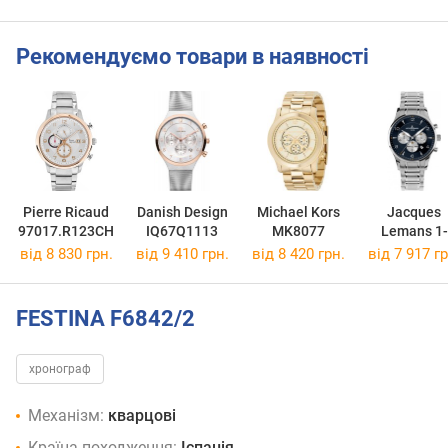
Рекомендуємо товари в наявності
Pierre Ricaud
Danish Design
Michael Kors
Jacques
97017.R123CH
IQ67Q1113
MK8077
Lemans 1-
1654K
від 8 830 грн.
від 9 410 грн.
від 8 420 грн.
від 7 917 гр
FESTINA F6842/2
хронограф
Механізм:
кварцові
Країна походження:
Іспанія