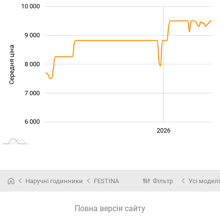
 000
 500
 500
 500
 000
 000
10 000
9 000
Середня ціна
8 000
10 000
7 000
6 000
2024
2025
2028
2026
L
Наручні годинники
FESTINA
Фільтр
Усі моделі
Повна версія сайту