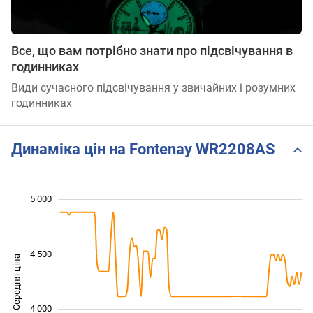
Все, що вам потрібно знати про підсвічування в
годинниках
Види сучасного підсвічування у звичайних і розумних
годинниках
Динаміка цін на Fontenay WR2208AS
 200
 400
 600
 800
 500
 000
 500
5 000
4 500
Середня ціна
3 600
4 000