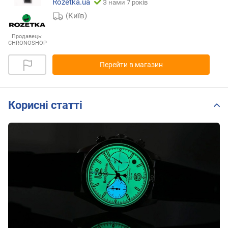
Rozetka.ua
З нами 7 років
(Київ)
Продавець:
CHRONOSHOP
Перейти в магазин
Корисні статті