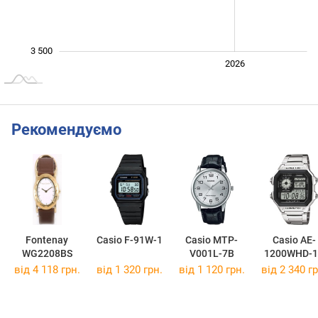
3 500
2024
2025
2028
2026
L
Рекомендуємо
Fontenay
Casio F-91W-1
Casio MTP-
Casio AE-
WG2208BS
V001L-7B
1200WHD-1
від 4 118 грн.
від 1 320 грн.
від 1 120 грн.
від 2 340 гр