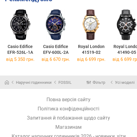
Casio Edifice
Casio Edifice
Royal London
Royal Lond
EFR-526L-1A
EFV-600L-2A
41519-02
41490-05
від 5 350 грн.
від 6 670 грн.
від 6 699 грн.
від 6 699 гр
Наручні годинники
FOSSIL
Фільтр
Усі моделі
Повна версія сайту
Політика конфіденційності
Запитання й побажання щодо сайту
Магазинам
Каталог наручних годинників 2026 - новинки, хіти