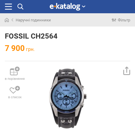
Наручні годинники
Фільтр
Шукали
раніше
FOSSIL CH2564
7 900
грн.
в порівняння
в список