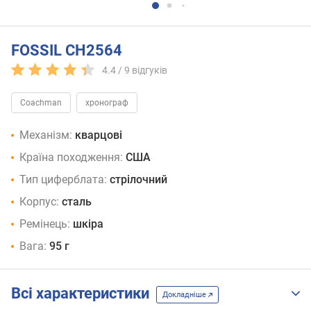
FOSSIL CH2564
4.4 /
9
відгуків
Coachman
хронограф
Механізм:
кварцові
Країна походження:
США
Тип циферблата:
стрілочний
Корпус:
сталь
Ремінець:
шкіра
Вага:
95 г
Всі характеристики
Докладніше