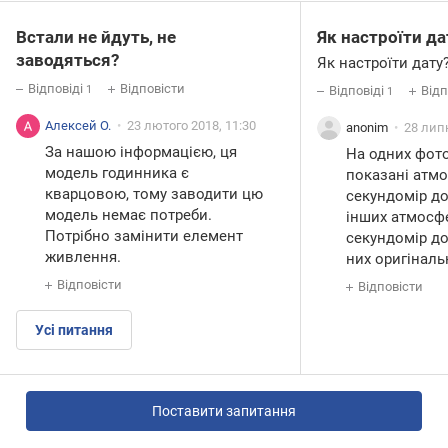
Встали не йдуть, не
Як настроїти да
заводяться?
Як настроїти дату
Відповіді
Відповісти
1
Відповіді
Відп
1
Алексей О.
23 лютого 2018, 11:30
anonim
28 липн
За нашою інформацією, ця
На одних фот
модель годинника є
показані атмо
кварцовою, тому заводити цю
секундомір до
модель немає потреби.
інших атмосфе
Потрібно замінити елемент
секундомір до 
живлення.
них оригіналь
Відповісти
Відповісти
Усі питання
Поставити запитання