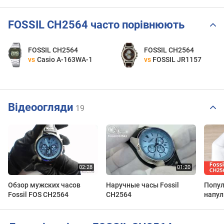
FOSSIL CH2564 часто порівнюють
FOSSIL CH2564
FOSSIL CH2564
vs
Casio A-163WA-1
vs
FOSSIL JR1157
Відеоогляди
19
Обзор мужских часов
Наручные часы Fossil
Попул
Fossil FOS CH2564
CH2564
напул
CH25