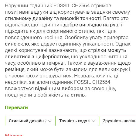
Наручний годинник FOSSIL CH2564 отримав
позитивні відгуки від користувачів завдяки своєму
стильному дизайну
та
високій точності
. Багато хто
відзначає, що годинник
добре виглядає на руці
і
підходить як для спортивного стилю, так і для
повсякденного носіння. Особливу увагу привертає
синє скло
, яке додає годиннику унікальності. Однак
деякі користувачі зазначають, що
стрілки можуть
зливатися з циферблатом
, що ускладнює читання
часу, особливо в темряві. Також є зауваження щодо
ремінця
, який може бути замалим для великих рук і
з часом трохи зношуватися. Незважаючи на ці
недоліки, загалом годинник FOSSIL CH2564
вважається
відмінним вибором
за свою ціну,
поєднуючи в собі
якість
та
стиль
.
Переваги
Стильний дизайн
Точність ходу
Зручність носін
7
5
Мінуси