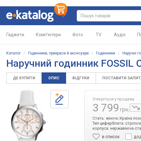
Гаджети
Комп'ютери
Фото
TV
Аудіо
П
Каталог
/
Годинники, прикраси й аксесуари
/
Годинники
/
Наручні г
Наручний годинник FOSSIL 
ДЕ КУПИТИ
ОПИС
ВІДГУКИ
ПОСТАВИТИ ЗАПИ
Очікується у продажу
3 799
грн.
Стать: жіночі; Країна по
Тип циферблата: стрілочн
корпуса: нержавіюча ста
в список
дод