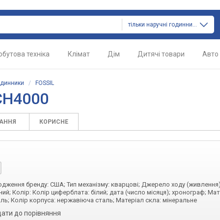
тільки наручні годинники
обутова техніка
Клімат
Дім
Дитячі товари
Авто
одинники
/
FOSSIL
CH4000
ТАННЯ
КОРИСНЕ
ходження бренду: США; Тип механізму: кварцові; Джерело ходу (живлення)
ий; Колір: Колір циферблата: білий; дата (число місяця); хронограф; Ма
ль; Колір корпуса: нержавіюча сталь; Матеріал скла: мінеральне
ати до порівняння