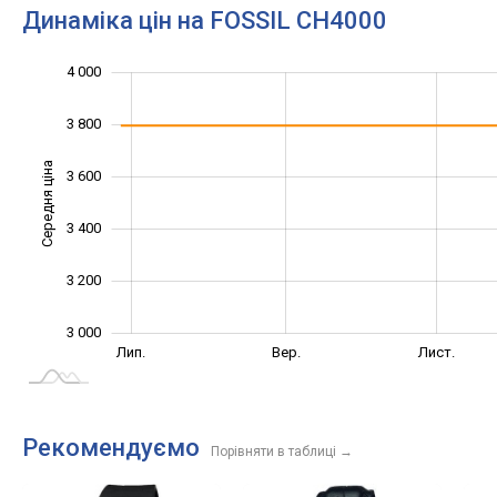
Динаміка цін на FOSSIL CH4000
4 200
2 800
2 600
4 000
3 800
Середня ціна
3 600
3 500
3 400
3 200
3 000
Трав.
Вер.
Лип.
Вер.
Лист.
L
Рекомендуємо
Порівняти в таблиці
→