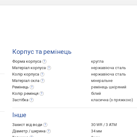
Корпус та ремінець
Форма
корпуса
кругла
Матеріал
корпуса
нержавіюча сталь
Колір
корпуса
нержавіюча сталь
Матеріал
скла
мінеральне
Ремінець
ремінець шкіряний
Колір
ремінця
білий
Застібка
класична (з пряжкою)
Інше
Захист від
води
30 WR / 3 ATM
Діаметр /
ширина
34 мм