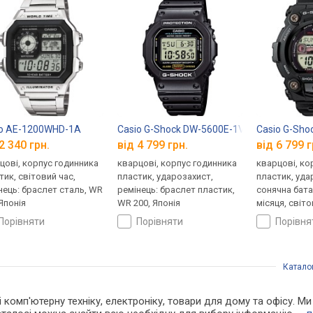
io AE-1200WHD-1A
Casio G-Shock DW-5600E-1V
Casio G-Sho
2 340 грн.
від 4 799 грн.
від 6 799 г
цові, корпус годинника
кварцові, корпус годинника
кварцові, ко
тик, світовий час,
пластик, ударозахист,
пластик, уда
нець: браслет сталь, WR
ремінець: браслет пластик,
сонячна бата
 Японія
WR 200, Японія
місяця, світо
ремінець: ре
порівняти
порівняти
порівн
WR 200, Япон
Катало
 і комп'ютерну техніку, електроніку, товари для дому та офісу. 