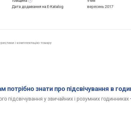
Товщина
9 мм
Дата додавання на E-Katalog
вересень 2017
ристики і комплектацію товару
.
ам потрібно знати про підсвічування в год
го підсвічування у звичайних і розумних годинниках