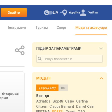
UA
Знайти
Україна
Увійти
Інструмент
Туризм
Спорт
Мода та аксесуари
ПІДБІР ЗА ПАРАМЕТРАМИ
МОДЕЛІ
у продажу
всі
: батарейка;
Бренди
теріал
Adriatica
Bigotti
Casio
Certina
Citizen
Claude Bernard
Daniel Klein
FESTINA
FOSSIL
Orient
Q&Q