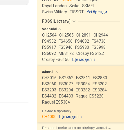
Royal London
Seiko
SKMEI
Swiss Military
TISSOT
Усі бренди
FOSSIL
(
стать
)
чоловічі
CH2564
CH2565
CH2891
CH2944
FS4552
FS4656
FS4682
FS4736
FS5917
FS5946
FS5980
FS5998
FS6092
ME3172
Crosby FS6122
Crosby FS6150
Ще моделі
↓
жіночі
CH3016
ES2362
ES2811
ES2830
ES3060
ES3077
ES3084
ES3202
ES3203
ES3204
ES3282
ES3284
ES4432
ES4433
Raquel ES5220
Raquel ES5304
Немає в продажу
CH4000
Ще моделі
↓
Питання і побажання по підбору моделі →