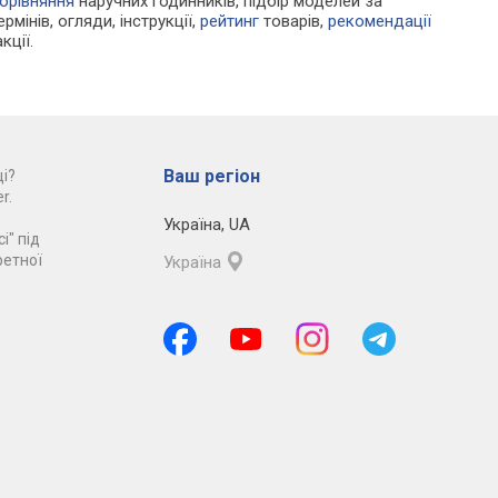
орівняння
наручних годинників, підбір моделей за
рмінів, огляди, інструкції,
рейтинг
товарів,
рекомендації
кції.
Ваш регіон
і?
r.
Україна
,
UA
і" під
ретної
Україна