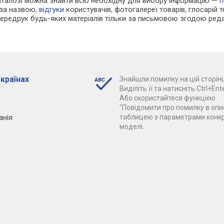
каталозі можна знайти всю необхідну для вибору інформацію —
п
 за назвою,
відгуки
користувачів, фотогалереї товарів, глосарій те
Передрук будь-яких матеріалів тільки за письмовою згодою реда
 країнах
Знайшли помилку на цій сторінц
Виділіть її та натисніть Ctrl+Ente
Або скористайтеся функцією
"Повідомити про помилку в опис
анія
таблицею з параметрами конк
моделі.