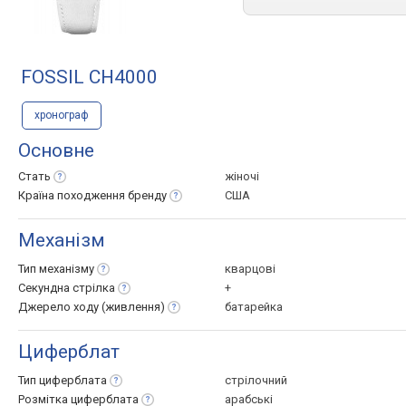
FOSSIL CH4000
хронограф
Основне
Стать
жіночі
Країна походження
бренду
США
Механізм
Тип
механізму
кварцові
Секундна
стрілка
+
Джерело ходу
(живлення)
батарейка
Циферблат
Тип
циферблата
стрілочний
Розмітка
циферблата
арабські