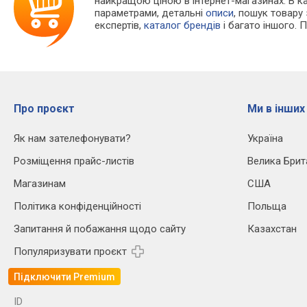
найкращою ціною в інтернет-магазинах. В 
параметрами, детальні
описи
, пошук товару
експертів,
каталог брендів
і багато іншого. 
Про проєкт
Ми в інших
Як нам зателефонувати?
Україна
Розміщення прайс-листів
Велика Брит
Магазинам
США
Політика конфіденційності
Польща
Запитання й побажання щодо сайту
Казахстан
Популяризувати проєкт
Підключити Premium
ID