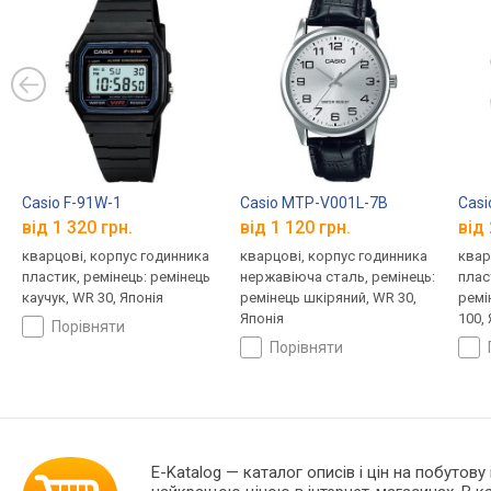
Casio F-91W-1
Casio MTP-V001L-7B
Cas
від 1 320 грн.
від 1 120 грн.
від 
кварцові, корпус годинника
кварцові, корпус годинника
квар
пластик, ремінець: ремінець
нержавіюча сталь, ремінець:
плас
каучук, WR 30, Японія
ремінець шкіряний, WR 30,
ремі
Японія
100,
порівняти
порівняти
E-Katalog
— каталог описів і цін на побутову