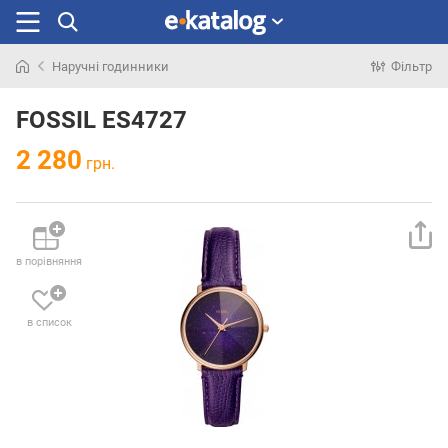
Наручні годинники
Фільтр
Шукали
раніше
FOSSIL ES4727
2 280
грн.
в порівняння
в список