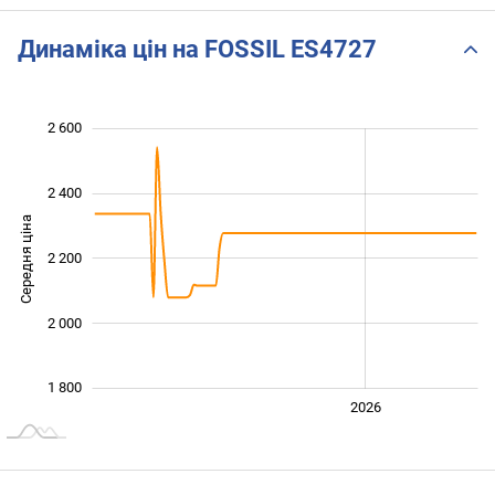
Динаміка цін на FOSSIL ES4727
2 600
 600
 700
 900
 100
 300
 800
 400
2 400
Середня ціна
2 200
1 800
2 000
1 800
2024
2025
2028
2026
L