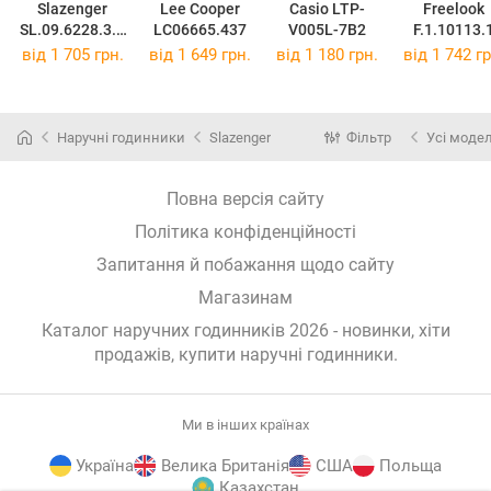
Slazenger
Lee Cooper
Casio LTP-
Freelook
SL.09.6228.3.0
LC06665.437
V005L-7B2
F.1.10113.
4
від 1 705 грн.
від 1 649 грн.
від 1 180 грн.
від 1 742 гр
Наручні годинники
Slazenger
Фільтр
Усі модел
Повна версія сайту
Політика конфіденційності
Запитання й побажання щодо сайту
Магазинам
Каталог наручних годинників 2026 - новинки, хіти
продажів,
купити наручні годинники
.
Ми в інших країнах
Україна
Велика Британія
США
Польща
Казахстан