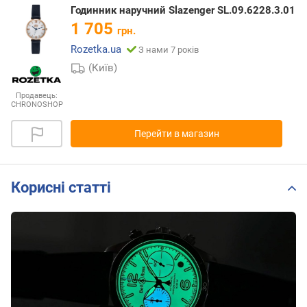
Годинник наручний Slazenger SL.09.6228.3.01
1 705
грн.
Rozetka.ua
З нами 7 років
(Київ)
Продавець:
CHRONOSHOP
Перейти в магазин
Корисні статті