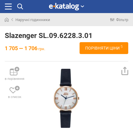
Наручні годинники
Фільтр
Шукали
раніше
Slazenger SL.09.6228.3.01
5
1 705 — 1 706
ПОРІВНЯТИ ЦІНИ
грн.
в порівняння
в список