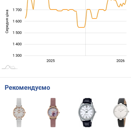
1 700
Середня ціна
1 600
1 300
1 500
1 400
1 300
Січ. 2025
Лип.
2027
2025
2026
L
Рекомендуємо