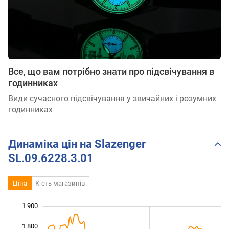
Все, що вам потрібно знати про підсвічування в
годинниках
Види сучасного підсвічування у звичайних і розумних
годинниках
Динаміка цін на Slazenger
SL.09.6228.3.01
Ціна
К-сть магазинів
1 900
 100
 200
 000
1 800