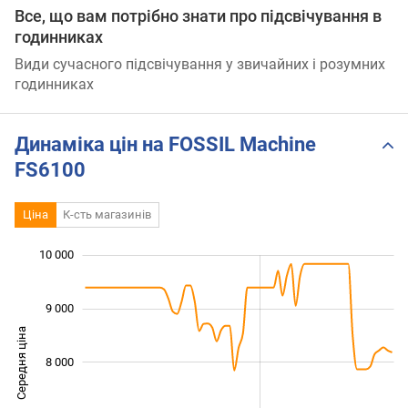
Все, що вам потрібно знати про підсвічування в
годинниках
Види сучасного підсвічування у звичайних і розумних
годинниках
Динаміка цін на FOSSIL Machine
FS6100
Ціна
К-сть магазинів
 000
 500
 500
 500
 000
 000
10 000
9 000
Середня ціна
8 000
10 000