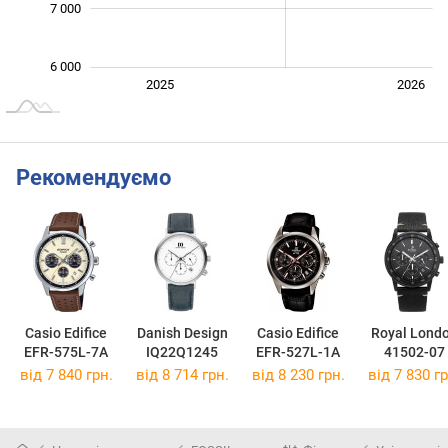
7 000
6 000
Січ. 2025
Лип.
2027
2025
2026
L
Рекомендуємо
Casio Edifice
Danish Design
Casio Edifice
Royal Lond
EFR-575L-7A
IQ22Q1245
EFR-527L-1A
41502-07
від 7 840 грн.
від 8 714 грн.
від 8 230 грн.
від 7 830 гр