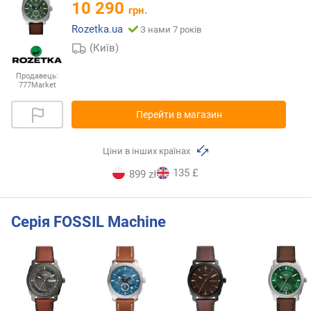
10 290
грн.
Rozetka.ua
З нами 7 років
(Київ)
Продавець:
777Market
Перейти в магазин
Ціни в інших країнах
135 £
899 zł
Серія FOSSIL Machine