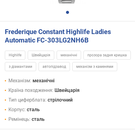
Frederique Constant Highlife Ladies
Automatic FC-303LG2NH6B
Highlife
Швейцарія
механічні
прозора задня кришка
з діамантами
автопідзавод
механізм з каменями
Механізм:
механічні
Країна походження:
Швейцарія
Тип циферблата:
стрілочний
Корпус:
сталь
Ремінець:
сталь