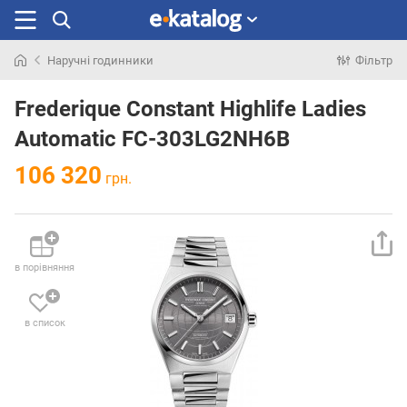
Наручні годинники
Фільтр
Шукали
раніше
Frederique Constant Highlife Ladies
Automatic FC-303LG2NH6B
106 320
грн.
в порівняння
в список