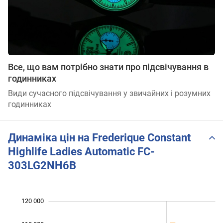
Все, що вам потрібно знати про підсвічування в
годинниках
Види сучасного підсвічування у звичайних і розумних
годинниках
Динаміка цін на Frederique Constant
Highlife Ladies Automatic FC-
303LG2NH6B
120 000
 000
 000
 000