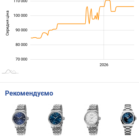
110 000
Середня ціна
100 000
100 000
90 000
80 000
70 000
2024
2025
2028
2026
L
Рекомендуємо