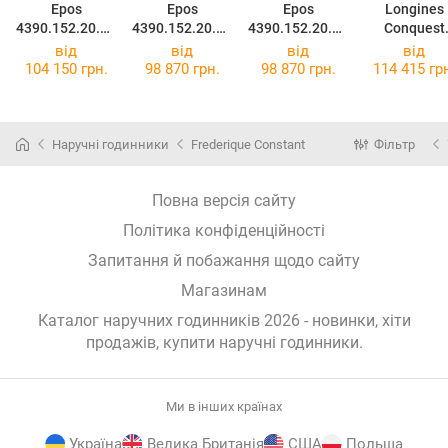
Epos
Epos
Epos
Longines
4390.152.20.96
4390.152.20.86
4390.152.20.88
Conquest
.30
.30
.30
L3.320.4.97
від
від
від
від
104 150 грн.
98 870 грн.
98 870 грн.
114 415 гр
Наручні годинники
Frederique Constant
Фільтр
Повна версія сайту
Політика конфіденційності
Запитання й побажання щодо сайту
Магазинам
Каталог наручних годинників 2026 - новинки, хіти
продажів,
купити наручні годинники
.
Ми в інших країнах
Україна
Велика Британія
США
Польща