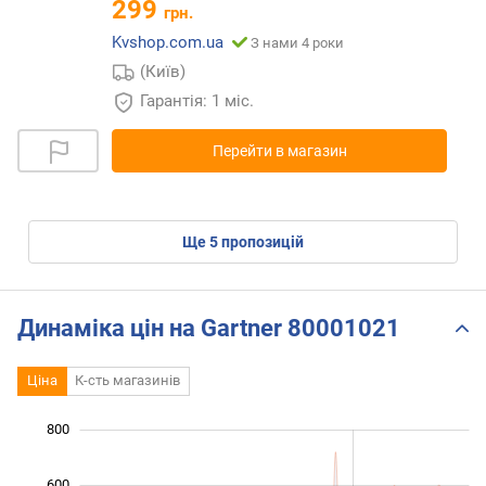
299
грн.
Kvshop.com.ua
З нами 4 роки
(Київ)
Гарантія: 1 міс.
Перейти в магазин
ще
5
пропозицій
Динаміка цін на Gartner 80001021
Ціна
К-сть магазинів
800
 000
-200
-100
-400
100
300
500
600