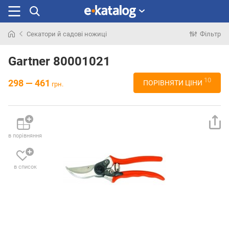
Секатори й садові ножиці
Фільтр
Шукали
раніше
Gartner 80001021
10
298 — 461
ПОРІВНЯТИ ЦІНИ
грн.
в порівняння
в список