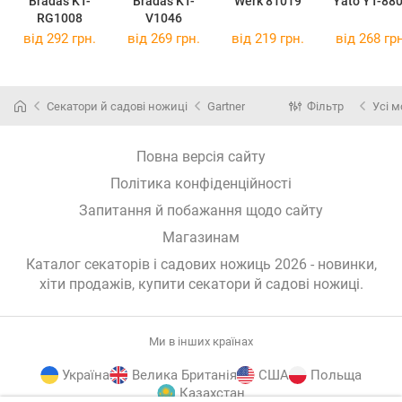
Bradas KT-
Bradas KT-
Werk 81019
Yato YT-88
RG1008
V1046
від 292 грн.
від 269 грн.
від 219 грн.
від 268 грн
Секатори й садові ножиці
Gartner
Фільтр
Усі м
Повна версія сайту
Політика конфіденційності
Запитання й побажання щодо сайту
Магазинам
Каталог секаторів і садових ножиць 2026 - новинки,
хіти продажів,
купити секатори й садові ножиці
.
Ми в інших країнах
Україна
Велика Британія
США
Польща
Казахстан