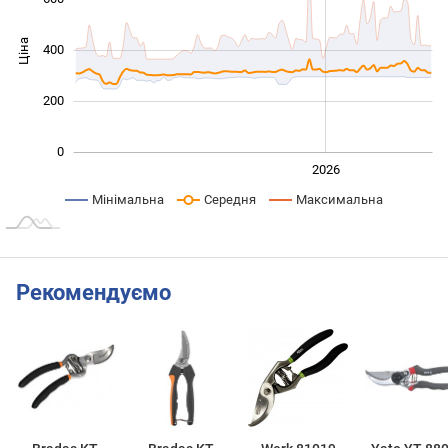
Ціна
400
100
200
0
2024
2025
2028
2026
L
Мінімальна
Середня
Максимальна
Рекомендуємо