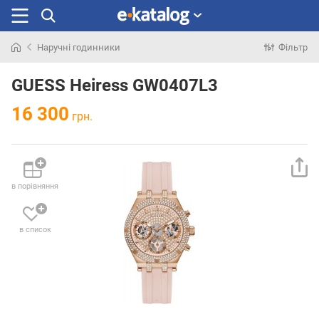
Наручні годинники
Фільтр
Шукали
раніше
GUESS Heiress GW0407L3
16 300
грн.
в порівняння
в список