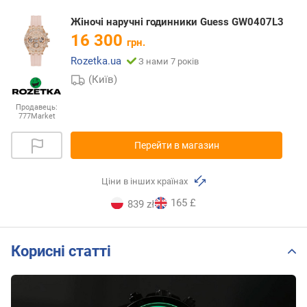
Жіночі наручні годинники Guess GW0407L3
16 300
грн.
Rozetka.ua
З нами 7 років
(Київ)
Продавець:
777Market
Перейти в магазин
Ціни в інших країнах
165 £
839 zł
Корисні статті