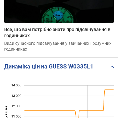
Все, що вам потрібно знати про підсвічування в
годинниках
Види сучасного підсвічування у звичайних і розумних
годинниках
Динаміка цін на GUESS W0335L1
14 000
 000
 000
 000
13 000
12 000
Середня ціна
11 000
10 000