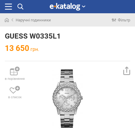
Наручні годинники
Фільтр
Шукали
раніше
GUESS W0335L1
13 650
грн.
в порівняння
в список