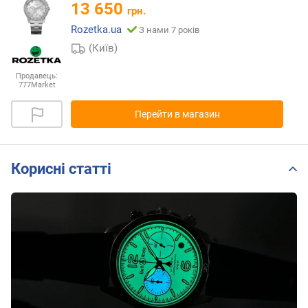
13 650
грн.
Rozetka.ua
З нами 7 років
(Київ)
Продавець:
777Market
Перейти в магазин
Корисні статті