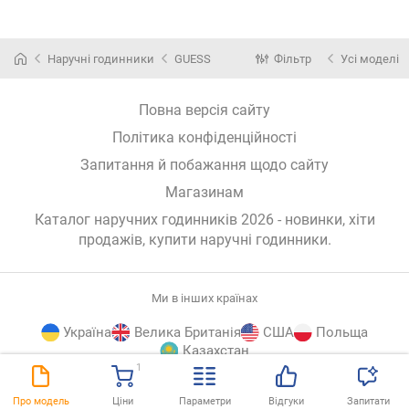
Наручні годинники
GUESS
Фільтр
Усі моделі
Повна версія сайту
Політика конфіденційності
Запитання й побажання щодо сайту
Магазинам
Каталог наручних годинників 2026 - новинки, хіти
продажів,
купити наручні годинники
.
Ми в інших країнах
Україна
Велика Британія
США
Польща
Казахстан
1
E-
© E-Katalog, 2026
ВГОРУ
Про модель
Ціни
Параметри
Відгуки
Запитати