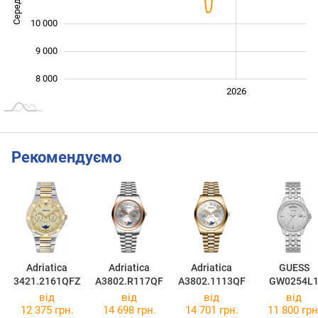
10 000
9 000
8 000
2024
2025
2028
2026
L
Рекомендуємо
Adriatica
Adriatica
Adriatica
GUESS
3421.2161QFZ
A3802.R117QF
A3802.1113QF
GW0254L
від
від
від
від
12 375 грн.
14 698 грн.
14 701 грн.
11 800 грн