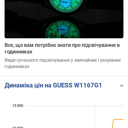
Все, що вам потрібно знати про підсвічування в
годинниках
Види сучасного підсвічування у звичайних і розумних
годинниках
Динаміка цін на GUESS W1167G1
 000
 000
 000
 000
 000
 000
 000
15 000