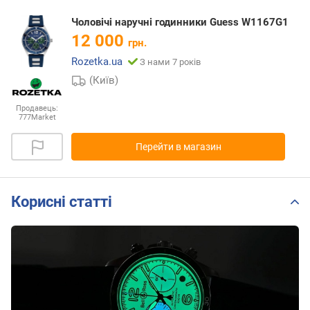
Чоловічі наручні годинники Guess W1167G1
12 000
грн.
Rozetka.ua
З нами 7 років
(Київ)
Продавець:
777Market
Перейти в магазин
Корисні статті