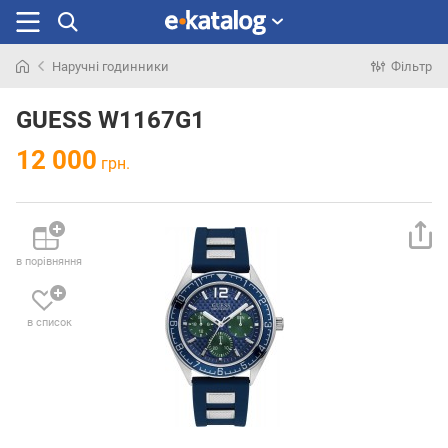
Наручні годинники
Фільтр
Шукали
раніше
GUESS W1167G1
12 000
грн.
в порівняння
в список