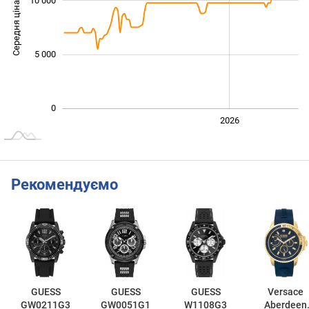
10 000
Середня ціна
10 000
5 000
0
2024
2025
2028
2026
L
Рекомендуємо
GUESS
GUESS
GUESS
Versace
GW0211G3
GW0051G1
W1108G3
Aberdeen