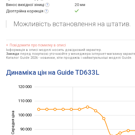
Винос вихідної
зіниці
20 мм
Діоптрійна
корекція
Можливість встановлення на штатив.
Повідомити про помилку в описі
Інформація в описі моделі носить довідковий характер.
Завжди
перед покупкою уточнюйте у менеджера інтернет-магазину характе
Каталог Guide 2026
- новинки, хіти продажів і найактуальніші моделі Guide.
Динаміка цін на Guide TD633L
120 000
130 000
50 000
60 000
110 000
Середня ціна
100 000
100 000
90 000