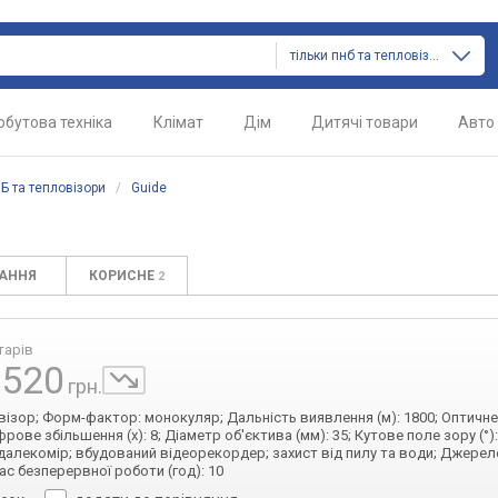
тільки пнб та тепловізори
обутова техніка
Клімат
Дім
Дитячі товари
Авто
Б та тепловізори
/
Guide
ТАННЯ
КОРИСНЕ
2
тарів
 520
грн.
овізор; Форм-фактор: монокуляр; Дальність виявлення (м): 1800; Оптичн
Цифрове збільшення (x): 8; Діаметр об'єктива (мм): 35; Кутове поле зору (°):
далекомір; вбудований відеорекордер; захист від пилу та води; Джерел
ас безперервної роботи (год): 10