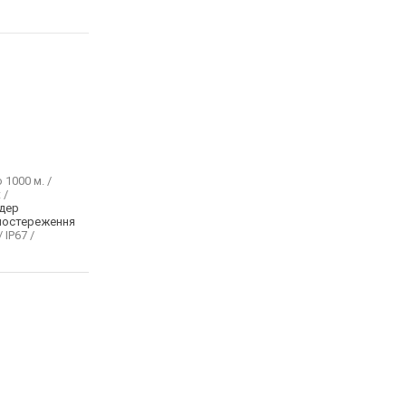
 1000 м. /
 /
дер
постереження
/ IP67 /