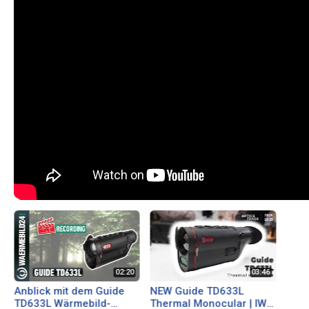
Anblick mit dem Guide
NEW Guide TD633L
TD633L Wärmebild-
Thermal Monocular | IWA