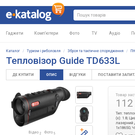
Гаджети
Комп'ютери
Фото
TV
Аудіо
П
Каталог
/
Туризм і риболовля
/
Зброя та тактичне спорядження
/
ПН
Тепловізор Guide TD633L
ДЕ КУПИТИ
ОПИС
ВІДГУКИ
ПОСТАВИТИ ЗАПИ
Товар зас
112
Тип: тепл
(x): 1.8; 
лазерний 
1x18650; Ч
Відео
Фото
2
5