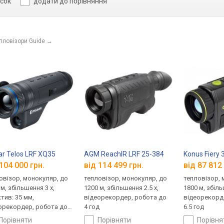
исок
додати до порівняння
пловізори Guide
→
ar Telos LRF XQ35
AGM ReachIR LRF 25-384
Konus Fiery 
104 000 грн.
від 114 499 грн.
від 87 812 
овізор, монокуляр, до
тепловізор, монокуляр, до
тепловізор, 
м, збільшення 3 x,
1200 м, збільшення 2.5 x,
1800 м, збіль
ктив: 35 мм,
відеорекордер, робота до
відеорекорд
орекордер, робота до
4 год
6.5 год
од
порівняти
порівняти
порівн