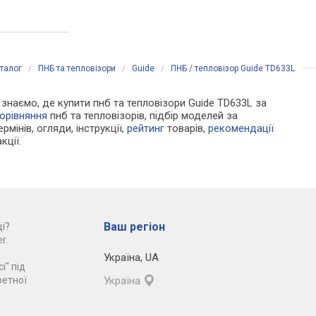
талог
/
ПНБ та тепловізори
/
Guide
/
ПНБ / тепловізор Guide TD633L
и знаємо, де купити пнб та тепловізори Guide TD633L за
орівняння
пнб та тепловізорів, підбір моделей за
рмінів, огляди, інструкції,
рейтинг
товарів,
рекомендації
кції.
Ваш регіон
і?
r.
Україна
,
UA
і" під
ретної
Україна