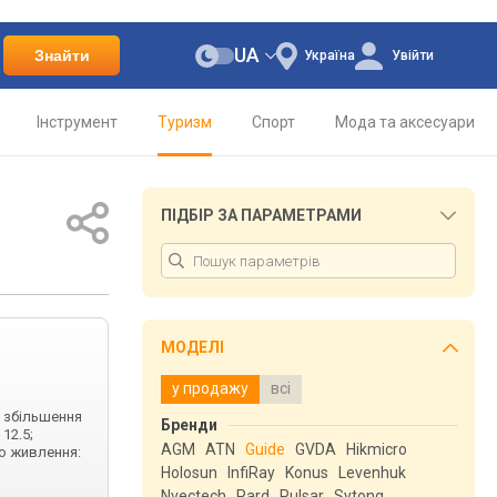
UA
Знайти
Україна
Увійти
Інструмент
Туризм
Спорт
Мода та аксесуари
ПІДБІР ЗА ПАРАМЕТРАМИ
МОДЕЛІ
у продажу
всі
е збільшення
Бренди
 12.5;
AGM
ATN
Guide
GVDA
Hikmicro
о живлення:
Holosun
InfiRay
Konus
Levenhuk
Nvectech
Pard
Pulsar
Sytong