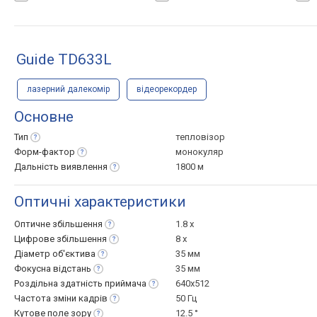
Guide TD633L
лазерний далекомір
відеорекордер
Основне
Тип
тепловізор
Форм-фактор
монокуляр
Дальність
виявлення
1800 м
Оптичні характеристики
Оптичне
збільшення
1.8 x
Цифрове
збільшення
8 x
Діаметр
об'єктива
35 мм
Фокусна
відстань
35 мм
Роздільна здатність
приймача
640x512
Частота зміни
кадрів
50 Гц
Кутове поле
зору
12.5 °