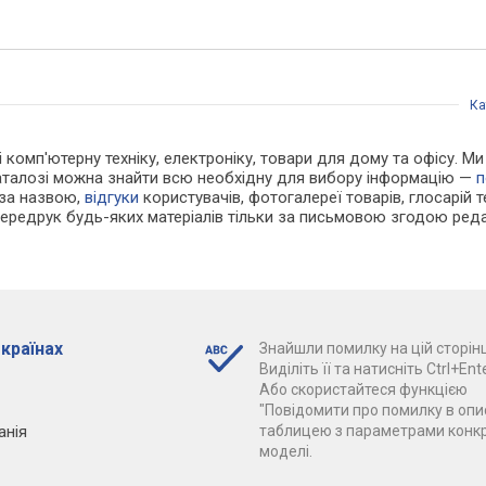
Ка
 і комп'ютерну техніку, електроніку, товари для дому та офісу. М
каталозі можна знайти всю необхідну для вибору інформацію —
п
 за назвою,
відгуки
користувачів, фотогалереї товарів, глосарій те
Передрук будь-яких матеріалів тільки за письмовою згодою реда
 країнах
Знайшли помилку на цій сторінц
Виділіть її та натисніть Ctrl+Ente
Або скористайтеся функцією
"Повідомити про помилку в опис
анія
таблицею з параметрами конк
моделі.