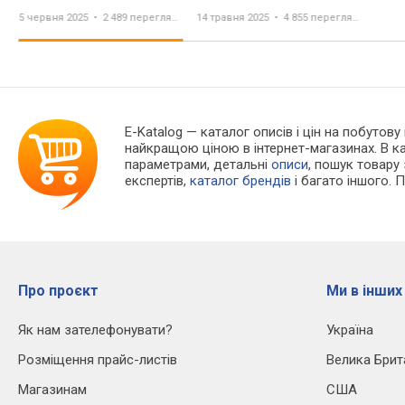
Handgerät
2025 Report
5 червня 2025
2 489 переглядів
14 травня 2025
4 855 переглядів
E-Katalog
— каталог описів і цін на побутову
найкращою ціною в інтернет-магазинах. В 
параметрами, детальні
описи
, пошук товару
експертів,
каталог брендів
і багато іншого. 
Про проєкт
Ми в інших
Як нам зателефонувати?
Україна
Розміщення прайс-листів
Велика Брит
Магазинам
США