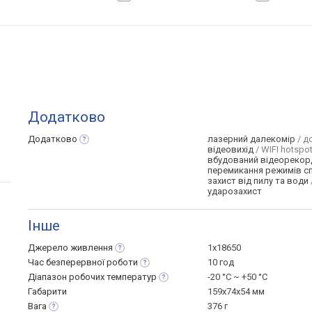
Додатково
Додатково
лазерний далекомір
/ до
відеовихід
/ WIFI hotspot
вбудований відеорекор
перемикання режимів с
захист від пилу та води
ударозахист
Інше
Джерело
живлення
1x18650
Час безперервної
роботи
10 год
Діапазон робочих
температур
-20 °C ~ +50 °С
Габарити
159x74x54 мм
Вага
376 г