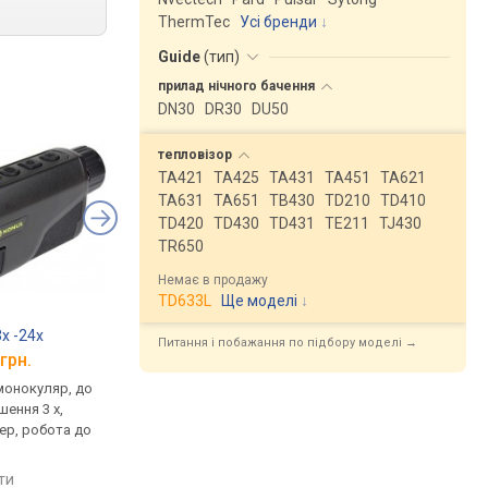
ThermTec
Усі бренди
Guide
(
тип
)
прилад нічного
бачення
DN30
DR30
DU50
тепловізор
TA421
TA425
TA431
TA451
TA621
TA631
TA651
TB430
TD210
TD410
TD420
TD430
TD431
TE211
TJ430
TR650
Немає в продажу
TD633L
Ще моделі
↓
3x -24x
ThermTec Wild 650L
Dahua Pixfra PFI-R6
Питання і побажання по підбору моделі →
грн.
від 101 650 грн.
від 99 000 грн.
монокуляр, до
тепловізор, монокуляр, до
тепловізор, монокул
шення 3 x,
2600 м, збільшення 2.8 x,
2600 м, відеорекорде
ер, робота до
відеорекордер, робота до
робота до 6.5 год
8 год
порівняти
яти
порівняти