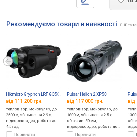
в сп
Рекомендуємо товари в наявності
ПНБ та те
Hikmicro Gryphon LRF GQ50L
Pulsar Helion 2 XP50
Puls
від 111 200 грн.
від 117 000 грн.
від 
тепловізор, монокуляр, до
тепловізор, монокуляр, до
тепл
2600 м, збільшення 2.9 x,
1800 м, збільшення 2.5 x,
1300 
відеорекордер, робота до
об'єктив: 50 мм,
об'є
4.5 год
відеорекордер, робота до
віде
10 год
8.5 г
порівняти
порівняти