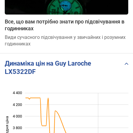
Все, що вам потрібно знати про підсвічування в
годинниках
Види сучасного підсвічування у звичайних і розумних
годинниках
Динаміка цін на Guy Laroche
LX5322DF
4 400
 800
 000
 600
4 200
4 000
Середня ціна
3 800
3 200