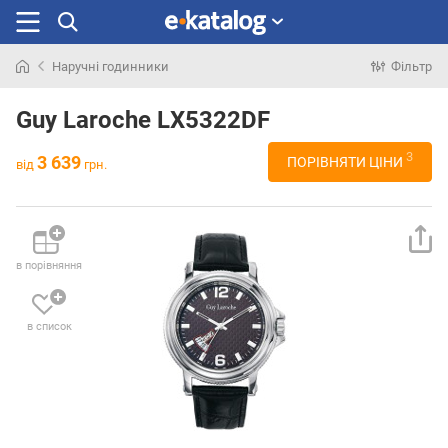
Наручні годинники
Фільтр
Шукали
раніше
Guy Laroche LX5322DF
3
3 639
ПОРІВНЯТИ ЦІНИ
від
грн.
в порівняння
в список