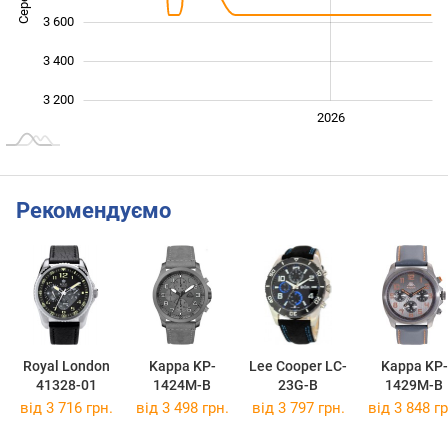
3 600
3 400
3 200
2024
2025
2028
2026
L
Рекомендуємо
Royal London
Kappa KP-
Lee Cooper LC-
Kappa KP-
41328-01
1424M-B
23G-B
1429M-B
від 3 716 грн.
від 3 498 грн.
від 3 797 грн.
від 3 848 гр