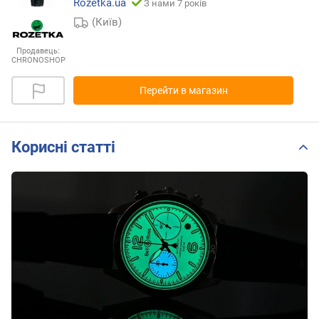
Rozetka.ua
З нами 7 років
(Київ)
Продавець:
CHRONOSHOP
Перейти в магазин
Корисні статті