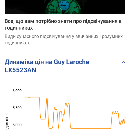
Все, що вам потрібно знати про підсвічування в
годинниках
Види сучасного підсвічування у звичайних і розумних
годинниках
Динаміка цін на Guy Laroche
LX5523AN
 200
 400
 600
 800
 500
 500
 000
6 000
5 500
Середня ціна
5 000
4 400