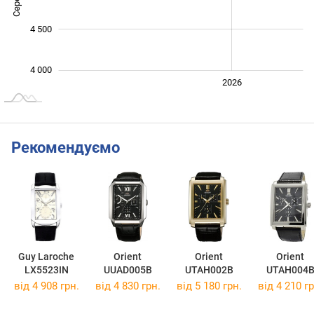
4 500
4 000
2024
2025
2028
2026
L
Рекомендуємо
Guy Laroche
Orient
Orient
Orient
LX5523IN
UUAD005B
UTAH002B
UTAH004
від 4 908 грн.
від 4 830 грн.
від 5 180 грн.
від 4 210 гр