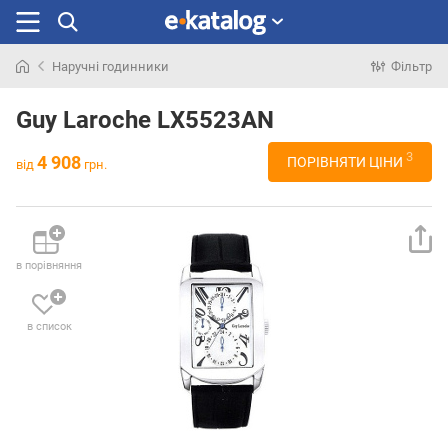
Наручні годинники
Фільтр
Шукали
раніше
Guy Laroche LX5523AN
3
4 908
ПОРІВНЯТИ ЦІНИ
від
грн.
в порівняння
в список