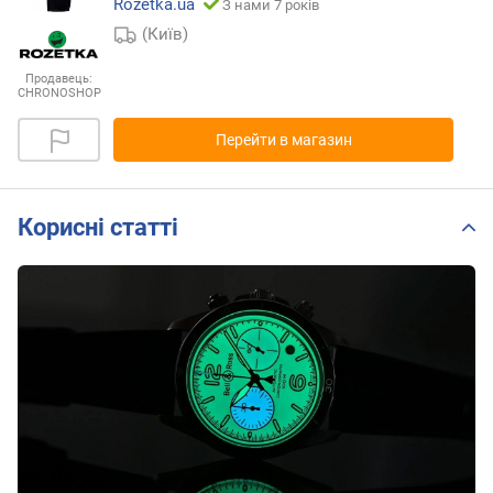
Rozetka.ua
З нами 7 років
(Київ)
Продавець:
CHRONOSHOP
Перейти в магазин
Корисні статті