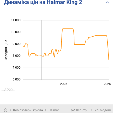
Динаміка цін на Halmar King 2
11 000
 000
 000
 000
10 000
Середня ціна
9 000
10 000
8 000
7 000
6 000
2024
2027
2025
2026
L
Комп'ютерні крісла
Halmar
Фільтр
Усі моделі