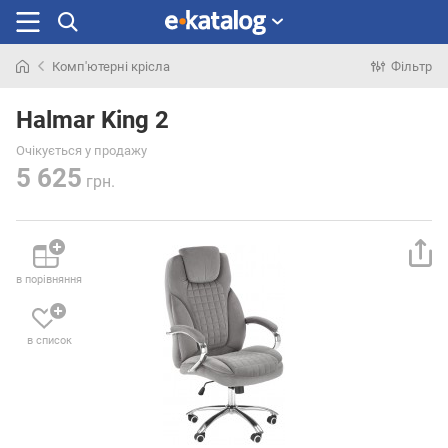
Комп'ютерні крісла
Фільтр
Шукали
раніше
Halmar King 2
Очікується у продажу
5 625
грн.
в порівняння
в список