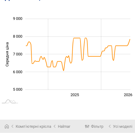
 000
 000
 500
 500
 500
 000
9 000
8 000
Середня ціна
7 000
5 000
6 000
5 000
2024
2027
2025
2026
L
Комп'ютерні крісла
Halmar
Фільтр
Усі моделі