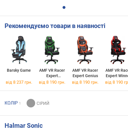
Рекомендуємо товари в наявності
Barsky Game
AMF VR Racer
AMF VR Racer
AMF VR Rac
Expert
Expert Genius
Expert Winn
Champion
від 8 237 грн.
від 8 190 грн.
від 8 190 грн.
від 8 190 гр
КОЛІР
1
Halmar Sonic