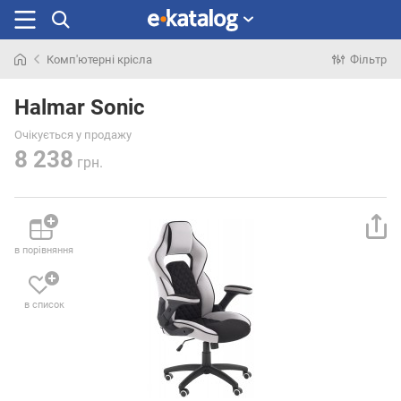
Комп'ютерні крісла
Фільтр
Шукали
раніше
Halmar Sonic
Очікується у продажу
8 238
грн.
в порівняння
в список