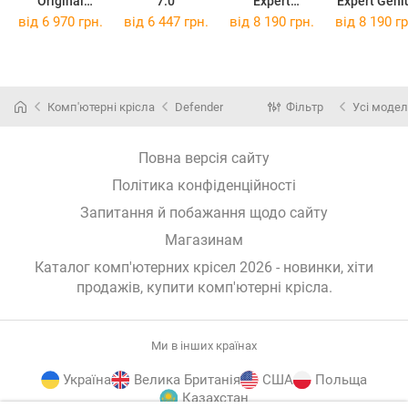
Original
7.0
Expert
Expert Geni
Command
Champion
від 6 970 грн.
від 6 447 грн.
від 8 190 грн.
від 8 190 гр
Комп'ютерні крісла
Defender
Фільтр
Усі модел
Повна версія сайту
Політика конфіденційності
Запитання й побажання щодо сайту
Магазинам
Каталог комп'ютерних крісел 2026 - новинки, хіти
продажів,
купити комп'ютерні крісла
.
Ми в інших країнах
Україна
Велика Британія
США
Польща
Казахстан