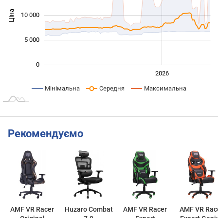
Ціна
10 000
10 000
5 000
0
2024
2025
2028
2026
L
Мінімальна
Середня
Максимальна
Рекомендуємо
AMF VR Racer
Huzaro Combat
AMF VR Racer
AMF VR Rac