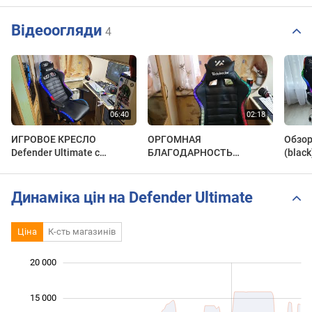
Відеоогляди
4
ИГРОВОЕ КРЕСЛО
ОРГОМНАЯ
Обзор
Defender Ultimate с
БЛАГОДАРНОСТЬ
(black
подсветкой ОБЗОР
компании DEFENDER +
мнение о кресле спустя 4
месяца DEFENDER
Динаміка цін на Defender Ultimate
ULTIMATE
Ціна
К-сть магазинів
20 000
 000
 000
 000
15 000