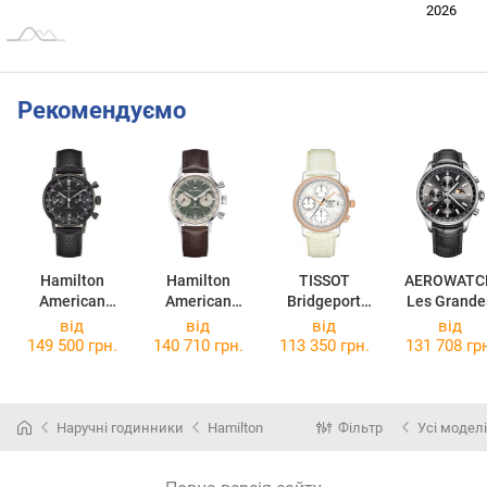
Лип.
2027
2025
2026
L
Рекомендуємо
Hamilton
Hamilton
TISSOT
AEROWATC
American
American
Bridgeport
Les Grande
Classic Intra-
Classic Intra-
Chronograph
Classique
від
від
від
від
Matic Auto
Matic Auto
T71.1.480.76
69989AA0
149 500 грн.
140 710 грн.
113 350 грн.
131 708 гр
Chrono
Chrono
H38446730
H38416560
Наручні годинники
Hamilton
Фільтр
Усі моделі