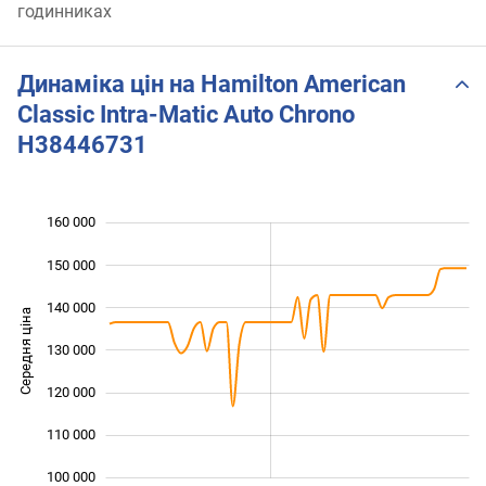
годинниках
Динаміка цін на Hamilton American
Classic Intra-Matic Auto Chrono
H38446731
160 000
 000
 000
 000
150 000
140 000
Середня ціна
130 000
100 000
120 000
110 000
100 000