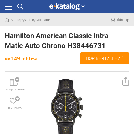
Наручні годинники
Фільтр
Шукали
раніше
Hamilton American Classic Intra-
Matic Auto Chrono H38446731
4
149 500
ПОРІВНЯТИ ЦІНИ
від
грн.
в порівняння
в список