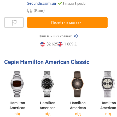
Secunda.com.ua
З нами 8 років
(Київ)
Перейти в магазин
Ціни в інших країнах
$2 625
1 809 £
Серія Hamilton American Classic
Hamilton
Hamilton
Hamilton
Hamilton
American
American
American
American
Classic PSR
Classic Valiant
Classic Intra-
Classic Intr
від
від
від
від