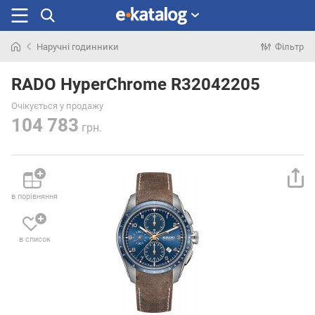
Наручні годинники
Фільтр
Шукали
раніше
RADO HyperChrome R32042205
Очікується у продажу
104 783
грн.
в порівняння
в список