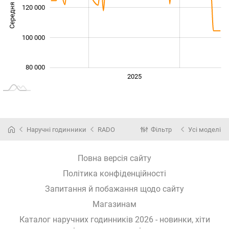
Середня ціна
120 000
100 000
100 000
80 000
2024
2026
2027
2025
L
Наручні годинники
RADO
Фільтр
Усі моделі
Повна версія сайту
Політика конфіденційності
Запитання й побажання щодо сайту
Магазинам
Каталог наручних годинників 2026 - новинки, хіти