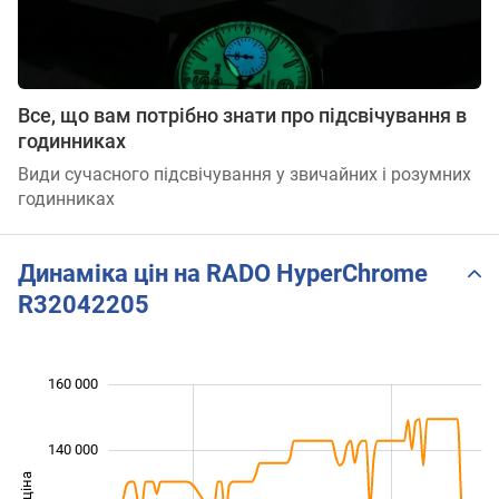
Все, що вам потрібно знати про підсвічування в
годинниках
Види сучасного підсвічування у звичайних і розумних
годинниках
Динаміка цін на RADO HyperChrome
R32042205
160 000
 000
 000
 000
 000
 000
 000
 000
140 000