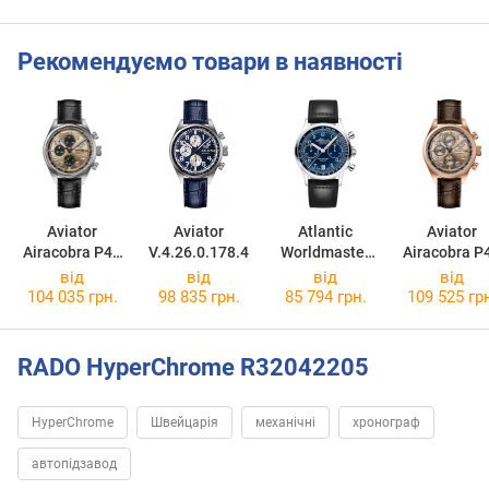
Рекомендуємо товари в наявності
Aviator
Aviator
Atlantic
Aviator
Airacobra P45
V.4.26.0.178.4
Worldmaster
Airacobra P
Chrono Auto
Bicompax
Chrono Aut
від
від
від
від
V.4.26.0.177.4
52852.41.53
V.4.26.2.183
104 035 грн.
98 835 грн.
85 794 грн.
109 525 гр
RADO HyperChrome R32042205
HyperChrome
Швейцарія
механічні
хронограф
автопідзавод